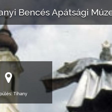
anyi Bencés Apátsági Mú
pülés: Tihany