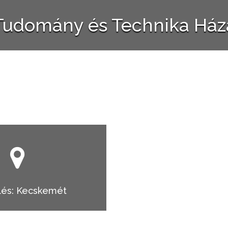
Tudomány és Technika Ház
lés: Kecskemét