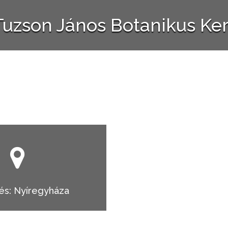
Tuzson János Botanikus Ker
és: Nyíregyháza