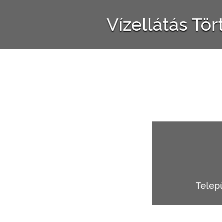
Vízellátás Tö
Telep