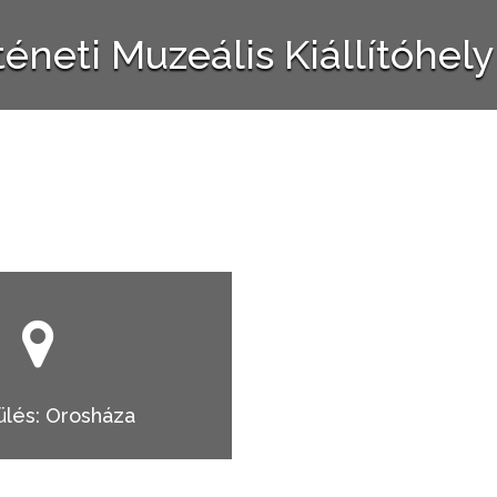
rténeti Muzeális Kiállítóhe
ülés: Orosháza