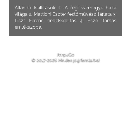
Állandó kiállítások: 1. A régi vármegye háza
világa 2. Mattioni Eszter festőművész tárlata 3.
Liszt Ferenc emlékkiállítás 4. Esze Tamás
emlékszoba.
AmpeGo
© 2017-2026 Minden jog fenntartva!