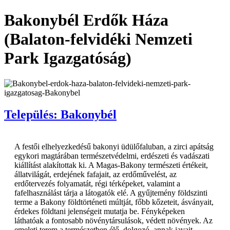
Bakonybél Erdők Háza
(Balaton-felvidéki Nemzeti
Park Igazgatóság)
Település: Bakonybél
A festői elhelyezkedésű bakonyi üdülőfaluban, a zirci apátság
egykori magtárában természetvédelmi, erdészeti és vadászati
kiállítást alakítottak ki. A Magas-Bakony természeti értékeit,
állatvilágát, erdejének fafajait, az erdőművelést, az
erdőtervezés folyamatát, régi térképeket, valamint a
fafelhasználást tárja a látogatók elé. A gyűjtemény földszinti
terme a Bakony földtörténeti múltját, főbb kőzeteit, ásványait,
érdekes földtani jelenségeit mutatja be. Fényképeken
láthatóak a fontosabb növénytársulások, védett növények. Az
emeleti terem a természetben élő, dolgozó, annak javait