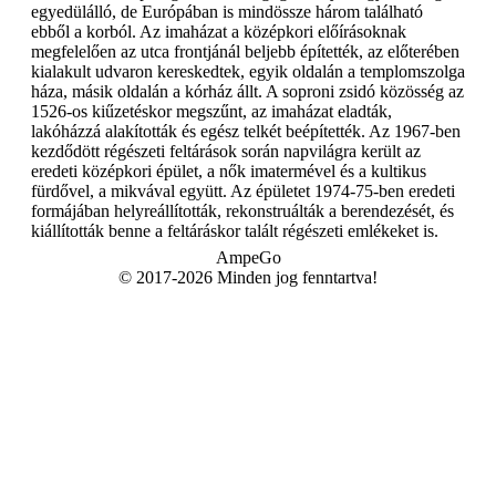
egyedülálló, de Európában is mindössze három található
ebből a korból. Az imaházat a középkori előírásoknak
megfelelően az utca frontjánál beljebb építették, az előterében
kialakult udvaron kereskedtek, egyik oldalán a templomszolga
háza, másik oldalán a kórház állt. A soproni zsidó közösség az
1526-os kiűzetéskor megszűnt, az imaházat eladták,
lakóházzá alakították és egész telkét beépítették. Az 1967-ben
kezdődött régészeti feltárások során napvilágra került az
eredeti középkori épület, a nők imatermével és a kultikus
fürdővel, a mikvával együtt. Az épületet 1974-75-ben eredeti
formájában helyreállították, rekonstruálták a berendezését, és
kiállították benne a feltáráskor talált régészeti emlékeket is.
AmpeGo
© 2017-2026 Minden jog fenntartva!