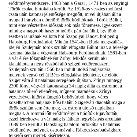
erődítményrendszere. 1463-ban a Garai-, 1471-ben az enyingi
Török család birtokába került. Az 1526-os vesztes mohácsi
csata után katonai jelentősége megnőtt, mivel útjában állt a
nyugati irányban előretörő török hódítóknak. Török Bálint,
mint eme vészterhes időszak sok más főnemese, igyekezett
mindig a nagyobb hasznot ígérők pártjára állni, így több
esetben is urának vallotta hol Szapolyai Jánost, hol pedig
Habsburg Ferdinándot. Miután 1541-ben Buda megszállása
idején Szulejmán török szultán elfogatta Bálint urat, a felesége
azonnal átadta a végvárat Habsburg Ferdinándnak. 1561-ben
a vár élére főkapitányként Zrínyi Miklós került, aki
kialakította a négy részből álló szigeti védőrendszert.
Szulejmán szultán 1566-ban indult utolsó hadjáratára,
melynek végső célját Bécs elfoglalása jelentette, de előtte
Sziget vára állt hatalmas seregének útjában. Zrínyi mintegy
2300 főnyi végvári katonasága 34 napig állta az ostromot a
hatalmas túlerő ellenében, mígnem maradékuk Zrínyi
vezetésével kitört a lángoló belsővárból, hogy véres
közelharcban haljanak hősi halált. Szigetvári diadalát maga a
török szultán sem érte meg, az ostrom utolsó napjaiban
meghalt. A rommá lőtt erődítményt a hódítók kijavították,
ezzel létrehozva a vár máig is látható négybástyás arculatát.
1689-ben került a Habsburg hatalom birtokába a hatalmas
erődítmény, melynek ostromával a Rákóczi-szabadságharc
felkelői sem mertek kísérletezni.