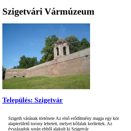
Szigetvári Vármúzeum
Település: Szigetvár
Szigeth várának története Az első erődítmény magja egy kör
alapterületű torony lehetett, melyet kőfalak kerítettek. Az
évszázadok során ebből alakult ki Szigetvár