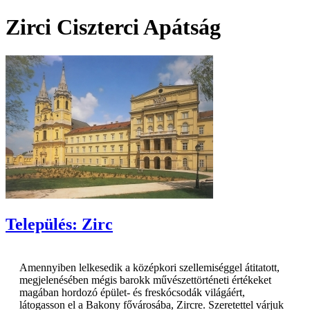
Zirci Ciszterci Apátság
Település: Zirc
Amennyiben lelkesedik a középkori szellemiséggel átitatott,
megjelenésében mégis barokk művészettörténeti értékeket
magában hordozó épület- és freskócsodák világáért,
látogasson el a Bakony fővárosába, Zircre. Szeretettel várjuk