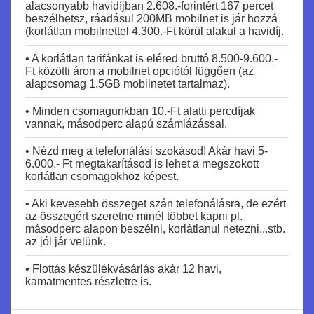
alacsonyabb havidíjban 2.608.-forintért 167 percet
beszélhetsz, ráadásul 200MB mobilnet is jár hozzá
(korlátlan mobilnettel 4.300.-Ft körül alakul a havidíj.
• A korlátlan tarifánkat is eléred bruttó 8.500-9.600.-
Ft közötti áron a mobilnet opciótól függően (az
alapcsomag 1.5GB mobilnetet tartalmaz).
• Minden csomagunkban 10.-Ft alatti percdíjak
vannak, másodperc alapú számlázással.
• Nézd meg a telefonálási szokásod! Akár havi 5-
6.000.- Ft megtakarításod is lehet a megszokott
korlátlan csomagokhoz képest.
• Aki kevesebb összeget szán telefonálásra, de ezért
az összegért szeretne minél többet kapni pl.
másodperc alapon beszélni, korlátlanul netezni...stb.
az jól jár velünk.
• Flottás készülékvásárlás akár 12 havi,
kamatmentes részletre is.