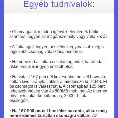
Egyéb tudnivalók:
• Csomagjaink minden igényt kielégítenek bárki
számára, legyen az magánszemély vagy vállalkozás.
• A flottatagok ingyen beszélnek egymással, még a
legkisebb csomag választása esetén is.
• Ha behozod a flottába családtagjaidat, barátaidat,
akkor velük is ingyen beszélhetsz.
• Ha valaki 167 percnél kevesebbet beszél havonta,
flottán kívüli irányba, akkor a mindössze br. 2.348.-Ft-
os csomagot is választhatja. A csomagban 125 perc
lebeszélhetőség van és 800MB mobilnet. Az internet
bővíthető, akár korlátlanra is, 2.000.-Ft alatti
összegért.
•
Ha 167-900 percet beszélsz havonta, akkor még
nem érdemes korlátlan csomagra váltani.
Az