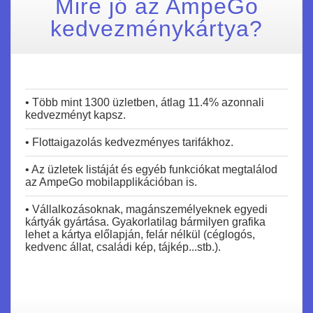
Mire jó az AmpeGo
kedvezménykártya?
• Több mint 1300 üzletben, átlag 11.4% azonnali
kedvezményt kapsz.
• Flottaigazolás kedvezményes tarifákhoz.
• Az üzletek listáját és egyéb funkciókat megtalálod
az AmpeGo mobilapplikációban is.
• Vállalkozásoknak, magánszemélyeknek egyedi
kártyák gyártása. Gyakorlatilag bármilyen grafika
lehet a kártya előlapján, felár nélkül (céglogós,
kedvenc állat, családi kép, tájkép...stb.).