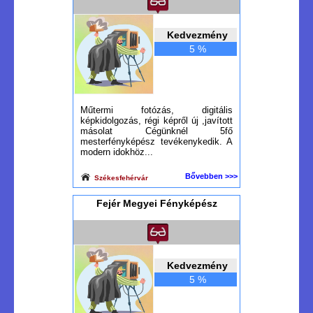
Kedvezmény
5 %
Műtermi fotózás, digitális
képkidolgozás, régi képről új ,javított
másolat Cégünknél 5fő
mesterfényképész tevékenykedik. A
modern idokhöz...
Bővebben >>>
Székesfehérvár
Fejér Megyei Fényképész
Kedvezmény
5 %