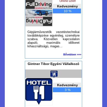
Online üzlet!
Kedvezmény
10 %
Gépjárművezetők vezetéstechnikai
továbbképzése egyénileg, személyre
szabva. Közvetlen kapcsolaton
alapuló, maximális időkeret
kihasználtságú, magas...
Bővebben >>>
Gintner Tibor Egyéni Vállalkozó
Kedvezmény
3 %