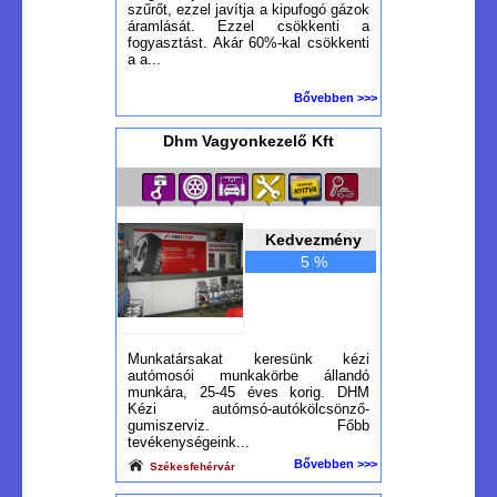
szűrőt, ezzel javítja a kipufogó gázok
áramlását. Ezzel csökkenti a
fogyasztást. Akár 60%-kal csökkenti
a a...
Bővebben >>>
Dhm Vagyonkezelő Kft
Kedvezmény
5 %
Munkatársakat keresünk kézi
autómosói munkakörbe állandó
munkára, 25-45 éves korig. DHM
Kézi autómsó-autókölcsönző-
gumiszerviz. Főbb
tevékenységeink...
Bővebben >>>
Székesfehérvár