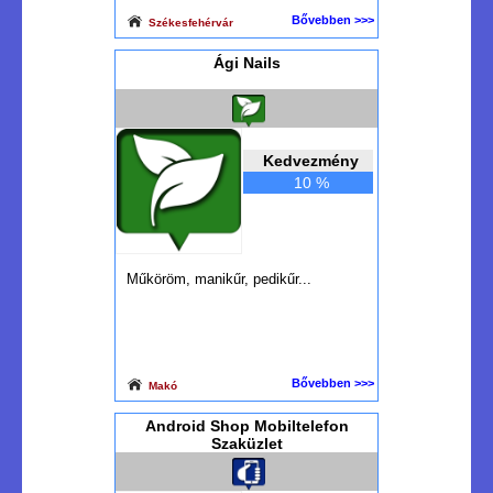
Bővebben >>>
Székesfehérvár
Ági Nails
Kedvezmény
10 %
Műköröm, manikűr, pedikűr...
Bővebben >>>
Makó
Android Shop Mobiltelefon
Szaküzlet