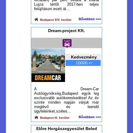
Lujza tértől. 2017-ben teljes
felújításon esett át...
Bővebben >>>
Budapest XIV. kerület
Dream-project Kft.
Kedvezmény
10000
FT
A Dream-Car
Autóügynökség,Budapest egyik leg
exclusivabb autókereskedése! Az év
szinte minden napján várjuk már
meglévő és leendő
ügyfeleinket,széles...
Bővebben >>>
Budapest III. kerület
Előre Horgászegyesület Beled