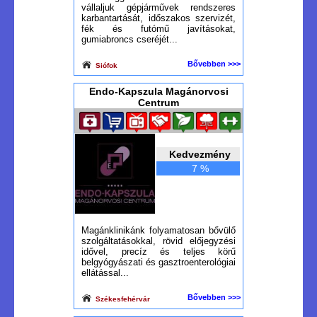
vállaljuk gépjárművek rendszeres
karbantartását, időszakos szervizét,
fék és futómű javításokat,
gumiabroncs cseréjét...
Bővebben >>>
Siófok
Endo-Kapszula Magánorvosi
Centrum
Kedvezmény
7 %
Magánklinikánk folyamatosan bővülő
szolgáltatásokkal, rövid előjegyzési
idővel, precíz és teljes körű
belgyógyászati és gasztroenterológiai
ellátással...
Bővebben >>>
Székesfehérvár