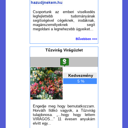
Csoportunk az emberi viselkedés
legfejlettebb tudományának
segítségével cégeknek, irodáknak,
magánszemélyeknek segít
megoldani a legnehezebb ügyeiket...
Bővebben >>>
Tűzvirág Virágüzlet
Kedvezmény
5 %
Engedje meg hogy bemutatkozzam.
Horváth Ildikó vagyok, a Tűzvirág
tulajdonosa. „...hogy hogy lettem
VIRÁGOS...” 11 évesen anyukám
elvitt egy...