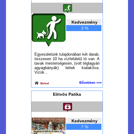
Kedvezmény
3 %
Egyesületünk tulajdonában két darab,
összesen 10 ha vízfelületű tó van. A
tavak mesterségesen, (volt téglagyári
agyagbányák) lettek kialakítva.
Vizük...
Bővebben >>>
Beled
Eötvös Patika
Kedvezmény
7 %