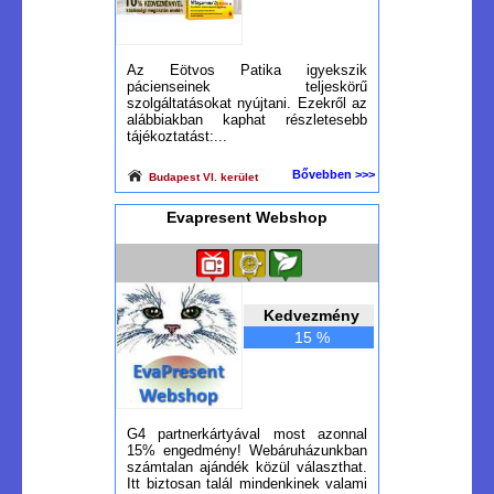
Az Eötvos Patika igyekszik
pácienseinek teljeskörű
szolgáltatásokat nyújtani. Ezekről az
alábbiakban kaphat részletesebb
tájékoztatást:...
Bővebben >>>
Budapest VI. kerület
Evapresent Webshop
Kedvezmény
15 %
G4 partnerkártyával most azonnal
15% engedmény! Webáruházunkban
számtalan ajándék közül választhat.
Itt biztosan talál mindenkinek valami