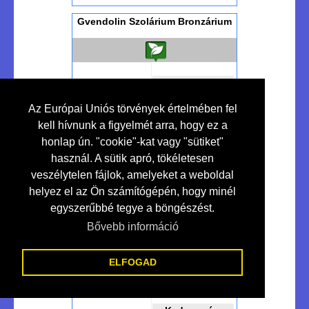
Gvendolin Szolárium Bronzárium
Kedvezmény
10 %
Az Európai Uniós törvények értelmében fel
kell hívnunk a figyelmét arra, hogy ez a
honlap ún. "cookie"-kat vagy "sütiket"
Szolárium Studió...
használ. A sütik apró, tökéletesen
veszélytelen fájlok, amelyeket a weboldal
helyez el az Ön számítógépén, hogy minél
egyszerűbbé tegye a böngészést.
Bővebben >>>
Makó
Bővebb információ
Ht-led - Lakossági-ipari Led
Világítás
ELFOGAD