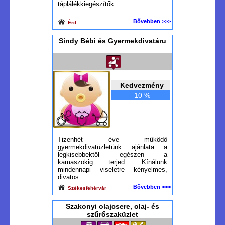
táplálékkiegészítők...
Bővebben >>>
Érd
Sindy Bébi és Gyermekdivatáru
Kedvezmény
10 %
Tizenhét éve működő
gyermekdivatüzletünk ajánlata a
legkisebbektől egészen a
kamaszokig terjed: Kínálunk
mindennapi viseletre kényelmes,
divatos...
Bővebben >>>
Székesfehérvár
Szakonyi olajcsere, olaj- és
szűrőszaküzlet