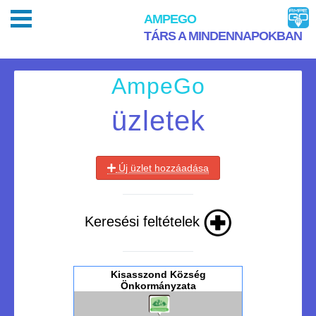
AMPEGO
TÁRS A MINDENNAPOKBAN
AmpeGo
üzletek
Új üzlet hozzáadása
Keresési feltételek
Kisasszond Község
Önkormányzata