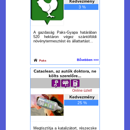
Kedvezmény
3 %
A gazdaság Paks-Gyapa határában
520 hektáron végez szántóföldi
növénytermesztést és állattartást...
Bővebben >>>
Paks
Cataclean, az autók doktora, ne
költs szerelőre...
Online üzlet!
Kedvezmény
25 %
Megtisztítja a katalizátort, részecske