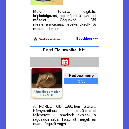
Műtermi fotózás, digitális
képkidolgozás, régi képről új ,javított
másolat Cégünknél 5fő
mesterfényképész tevékenykedik. A
modern idokhöz...
Bővebben >>>
Székesfehérvár
Forel Elektronikai Kft.
Kedvezmény
3 %
A FOREL Kft. 1991-ben alakult.
Környezetbarát készülékeket
fejlesztett ki, amelyek kiváltják a
rágcsálóirtásban használt mérgek és
más mérgező vegyi...