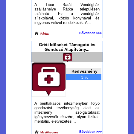
A Tibor Barát Vendégház
szálláshelye Rátka településen
található. Ez a vendégház
síiskolával, közös konyhával és
ingyenes wifivel rendelkezik. A...
Bővebben >>>
Rátka
Gréti Időseket Támogató és
Gondozó Alapítvány...
Kedvezmény
3 %
A bentlakásos intézményben folyó
gondozási tevékenység alatt az
intézmény szolgáltatását
igénybevevők részére, olyan fizikai,
mentális, életvezetési...
Bővebben >>>
Mezőhegyes