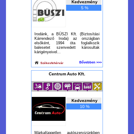
Kedvezmény
5 %
Irodánk, a BÜSZI Kft. (Biztosítási
Kárrendező Iroda) az országban
elsőként, 1994 óta foglalkozik
balesetet szenvedett károsultak
kárigényeivel...
Bővebben >>>
Székesfehérvár
Centrum Auto Kft.
Kedvezmény
10 %
Márkafüggetlen autószervizünkben