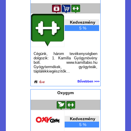
Kedvezmény
5 %
Cégünk, három tevékenységben
dolgozik: 1. Kamilla Gyógynövény
bolt. www.kamillabio.hu
Gyógytermékek, gyógyteák,
táplálékkiegészítők...
Bővebben >>>
Érd
Oxygym
Kedvezmény
5 %