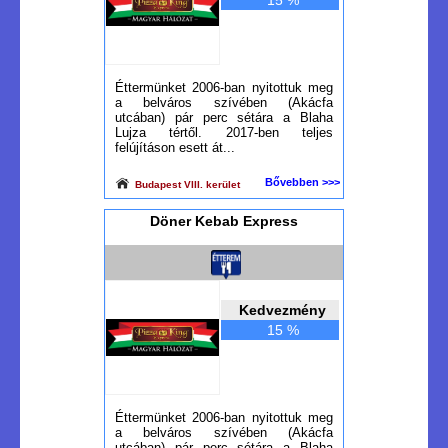
15 %
Éttermünket 2006-ban nyitottuk meg
a belváros szívében (Akácfa
utcában) pár perc sétára a Blaha
Lujza tértől. 2017-ben teljes
felújításon esett át...
Bővebben >>>
Budapest VIII. kerület
Döner Kebab Express
Kedvezmény
15 %
Éttermünket 2006-ban nyitottuk meg
a belváros szívében (Akácfa
utcában) pár perc sétára a Blaha