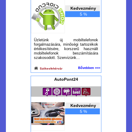
Kedvezmény
5 %
Üzletünk új mobiltelefonok
forgalmazására, minőségi tartozékok
értékesítésére, korszerű használt
mobiltelefonok beszámítására
szakosodott. Szervizünk...
Bővebben >>>
Székesfehérvár
AutoPont24
Kedvezmény
5 %