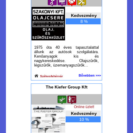
Kedvezmény
8 %
1975 óta 40 éves tapasztalattal
állunk az autósok szolgálatára.
Kenőanyagok kis és
nagykereskedése. Olajszűrők,
légszűrők, üzemanyagszűrők...
Bővebben >>>
Székesfehérvár
The Kiefer Group Kft
Online üzlet!
Kedvezmény
10 %