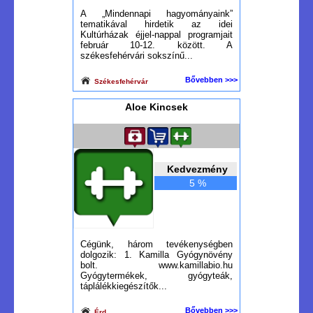
A „Mindennapi hagyományaink”
tematikával hirdetik az idei
Kultúrházak éjjel-nappal programjait
február 10-12. között. A
székesfehérvári sokszínű...
Bővebben >>>
Székesfehérvár
Aloe Kincsek
Kedvezmény
5 %
Cégünk, három tevékenységben
dolgozik: 1. Kamilla Gyógynövény
bolt. www.kamillabio.hu
Gyógytermékek, gyógyteák,
táplálékkiegészítők...
Bővebben >>>
Érd