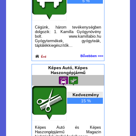
5 %
Cégünk, három tevékenységben
dolgozik: 1. Kamilla Gyógynövény
bolt. www.kamillabio.hu
Gyógytermékek, gyógyteák,
táplálékkiegészítők...
Bővebben >>>
Érd
Képes Autó, Képes
Haszongépjármű
Kedvezmény
15 %
Képes Autó és Képes
Haszongépjármű Magazin