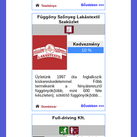
Bővebben >>>
Tatabánya
Függöny Szőnyeg Lakástextil
Szaküzlet
Kedvezmény
10 %
Üzletünk 1997 óta foglalkozik
kiskereskedelemmel. Főbb
termékeink a fényáteresztő
függönyök(több, mint 600 féle
készleten), sötétítő függönyök(több...
Bővebben >>>
Dombóvár
Full-driving Kft.