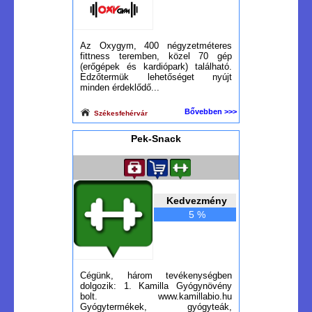
Az Oxygym, 400 négyzetméteres
fittness teremben, közel 70 gép
(erőgépek és kardiópark) található.
Edzőtermük lehetőséget nyújt
minden érdeklődő...
Bővebben >>>
Székesfehérvár
Pek-Snack
Kedvezmény
5 %
Cégünk, három tevékenységben
dolgozik: 1. Kamilla Gyógynövény
bolt. www.kamillabio.hu
Gyógytermékek, gyógyteák,