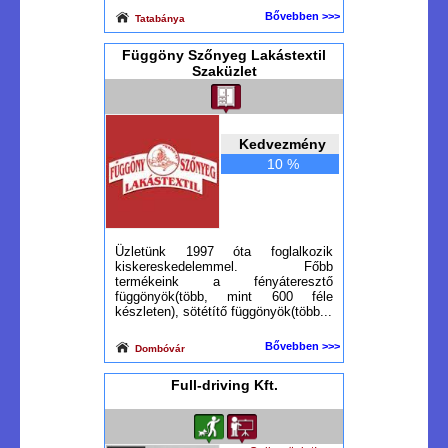
Bővebben >>>
Tatabánya
Függöny Szőnyeg Lakástextil
Szaküzlet
Kedvezmény
10 %
Üzletünk 1997 óta foglalkozik
kiskereskedelemmel. Főbb
termékeink a fényáteresztő
függönyök(több, mint 600 féle
készleten), sötétítő függönyök(több...
Bővebben >>>
Dombóvár
Full-driving Kft.