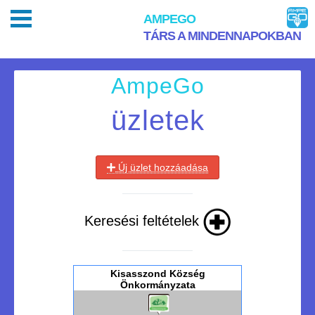
AMPEGO
TÁRS A MINDENNAPOKBAN
AmpeGo
üzletek
Új üzlet hozzáadása
Keresési feltételek
Kisasszond Község
Önkormányzata