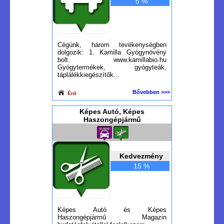
5 %
Cégünk, három tevékenységben
dolgozik: 1. Kamilla Gyógynövény
bolt. www.kamillabio.hu
Gyógytermékek, gyógyteák,
táplálékkiegészítők...
Bővebben >>>
Érd
Képes Autó, Képes
Haszongépjármű
Kedvezmény
15 %
Képes Autó és Képes
Haszongépjármű Magazin