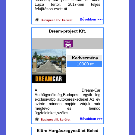
Lujza tértől. 2017-ben teljes
felújításon esett át...
Bővebben >>>
Budapest XIV. kerület
Dream-project Kft.
Kedvezmény
10000
FT
A Dream-Car
Autóügynökség,Budapest egyik leg
exclusivabb autókereskedése! Az év
szinte minden napján várjuk már
meglévő és leendő
ügyfeleinket,széles...
Bővebben >>>
Budapest III. kerület
Előre Horgászegyesület Beled