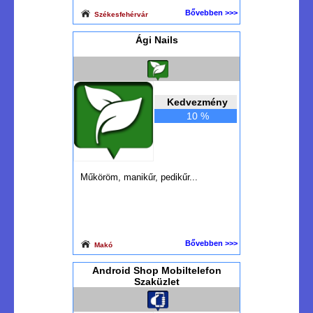
Bővebben >>>
Székesfehérvár
Ági Nails
Kedvezmény
10 %
Műköröm, manikűr, pedikűr...
Bővebben >>>
Makó
Android Shop Mobiltelefon
Szaküzlet