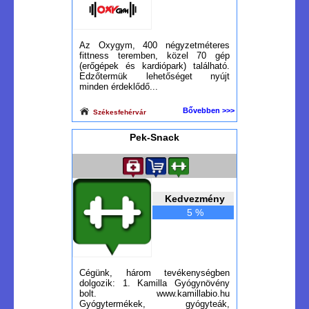
Az Oxygym, 400 négyzetméteres
fittness teremben, közel 70 gép
(erőgépek és kardiópark) található.
Edzőtermük lehetőséget nyújt
minden érdeklődő...
Bővebben >>>
Székesfehérvár
Pek-Snack
Kedvezmény
5 %
Cégünk, három tevékenységben
dolgozik: 1. Kamilla Gyógynövény
bolt. www.kamillabio.hu
Gyógytermékek, gyógyteák,