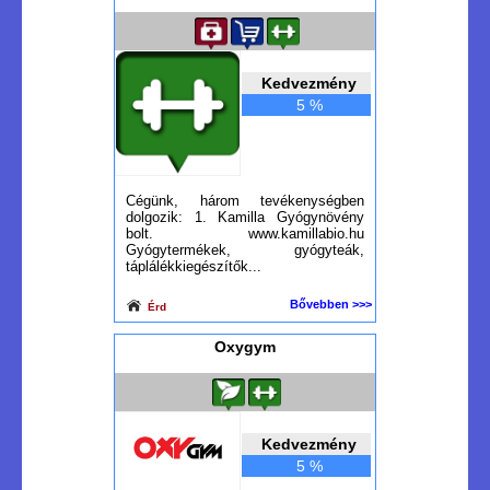
Kedvezmény
5 %
Cégünk, három tevékenységben
dolgozik: 1. Kamilla Gyógynövény
bolt. www.kamillabio.hu
Gyógytermékek, gyógyteák,
táplálékkiegészítők...
Bővebben >>>
Érd
Oxygym
Kedvezmény
5 %