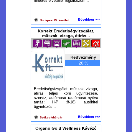
hirdetésfelvétellel foglalkozom...
Bővebben >>>
Budapest IV. kerület
Korrekt Eredetiségvizsgálat,
műszaki vizsga, átírás...
Kedvezmény
20 %
Eredetiségvizsgálat, műszaki vizsga,
átírás teljes körű ügyintézése,
szerviz, autómosó (autómosó nyitva
tartás: H-P :8-18), autóhitel
ügyintézés...
Bővebben >>>
Székesfehérvár
Organo Gold Wellness Kávézó