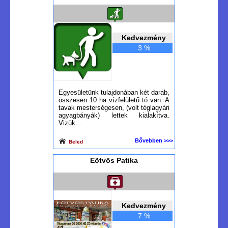
Kedvezmény
3 %
Egyesületünk tulajdonában két darab,
összesen 10 ha vízfelületű tó van. A
tavak mesterségesen, (volt téglagyári
agyagbányák) lettek kialakítva.
Vizük...
Bővebben >>>
Beled
Eötvös Patika
Kedvezmény
7 %