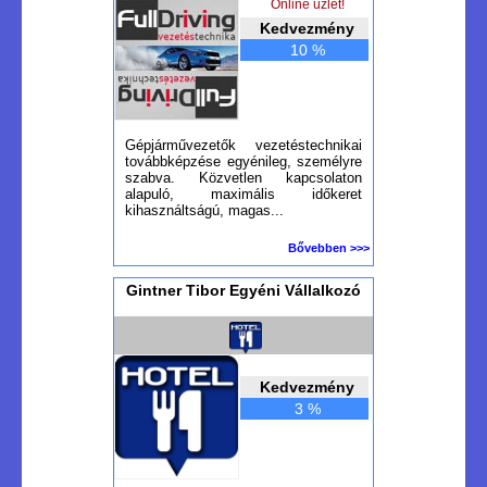
Online üzlet!
Kedvezmény
10 %
Gépjárművezetők vezetéstechnikai
továbbképzése egyénileg, személyre
szabva. Közvetlen kapcsolaton
alapuló, maximális időkeret
kihasználtságú, magas...
Bővebben >>>
Gintner Tibor Egyéni Vállalkozó
Kedvezmény
3 %