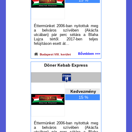
15 %
Éttermünket 2006-ban nyitottuk meg
a belváros szívében (Akácfa
utcában) pár perc sétára a Blaha
Lujza tértől. 2017-ben teljes
felújításon esett át...
Bővebben >>>
Budapest VIII. kerület
Döner Kebab Express
Kedvezmény
15 %
Éttermünket 2006-ban nyitottuk meg
a belváros szívében (Akácfa
utcában) pár perc sétára a Blaha