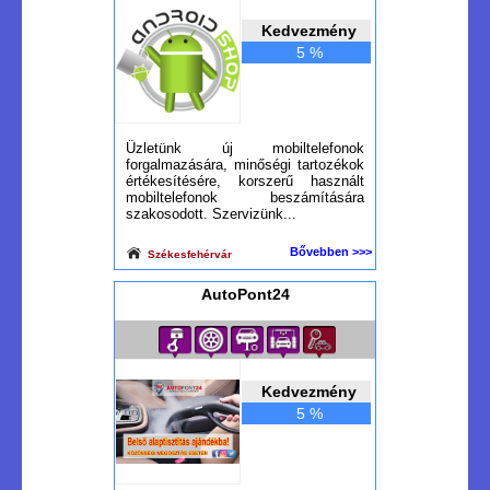
Kedvezmény
5 %
Üzletünk új mobiltelefonok
forgalmazására, minőségi tartozékok
értékesítésére, korszerű használt
mobiltelefonok beszámítására
szakosodott. Szervizünk...
Bővebben >>>
Székesfehérvár
AutoPont24
Kedvezmény
5 %