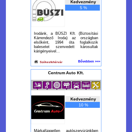
Kedvezmény
5 %
Irodánk, a BÜSZI Kft. (Biztosítási
Kárrendező Iroda) az országban
elsőként, 1994 óta foglalkozik
balesetet szenvedett károsultak
kárigényeivel...
Bővebben >>>
Székesfehérvár
Centrum Auto Kft.
Kedvezmény
10 %
Márkafüggetlen autószervizünkben