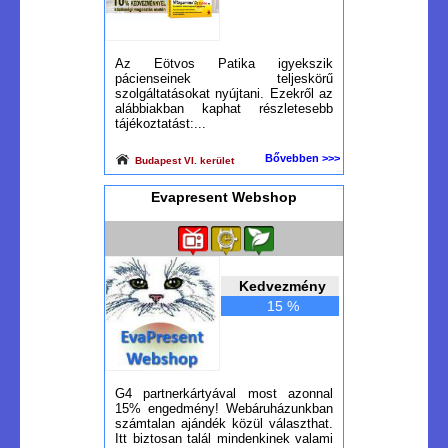
Az Eötvos Patika igyekszik
pácienseinek teljeskörű
szolgáltatásokat nyújtani. Ezekről az
alábbiakban kaphat részletesebb
tájékoztatást:...
Bővebben >>>
Budapest VI. kerület
Evapresent Webshop
Kedvezmény
15 %
G4 partnerkártyával most azonnal
15% engedmény! Webáruházunkban
számtalan ajándék közül választhat.
Itt biztosan talál mindenkinek valami