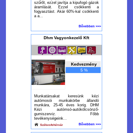
szűrőt, ezzel javítja a kipufogó gázok
áramlását. Ezzel csökkenti a
fogyasztást. Akár 60%-kal csökkenti
a a...
Bővebben >>>
Dhm Vagyonkezelő Kft
Kedvezmény
5 %
Munkatársakat keresünk kézi
autómosói munkakörbe állandó
munkára, 25-45 éves korig. DHM
Kézi autómsó-autókölcsönző-
gumiszerviz. Főbb
tevékenységeink...
Bővebben >>>
Székesfehérvár