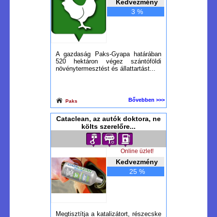
Kedvezmény
3 %
A gazdaság Paks-Gyapa határában
520 hektáron végez szántóföldi
növénytermesztést és állattartást...
Bővebben >>>
Paks
Cataclean, az autók doktora, ne
költs szerelőre...
Online üzlet!
Kedvezmény
25 %
Megtisztítja a katalizátort, részecske