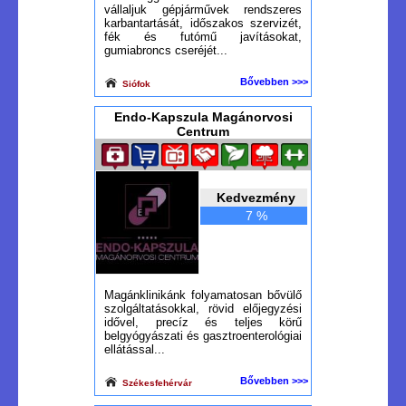
vállaljuk gépjárművek rendszeres
karbantartását, időszakos szervizét,
fék és futómű javításokat,
gumiabroncs cseréjét...
Bővebben >>>
Siófok
Endo-Kapszula Magánorvosi
Centrum
Kedvezmény
7 %
Magánklinikánk folyamatosan bővülő
szolgáltatásokkal, rövid előjegyzési
idővel, precíz és teljes körű
belgyógyászati és gasztroenterológiai
ellátással...
Bővebben >>>
Székesfehérvár