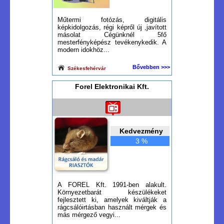
Műtermi fotózás, digitális
képkidolgozás, régi képről új ,javított
másolat Cégünknél 5fő
mesterfényképész tevékenykedik. A
modern idokhöz...
Bővebben >>>
Székesfehérvár
Forel Elektronikai Kft.
Kedvezmény
3 %
A FOREL Kft. 1991-ben alakult.
Környezetbarát készülékeket
fejlesztett ki, amelyek kiváltják a
rágcsálóirtásban használt mérgek és
más mérgező vegyi...