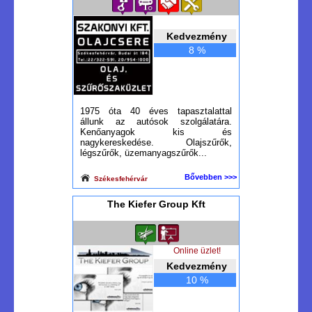
Kedvezmény
8 %
1975 óta 40 éves tapasztalattal
állunk az autósok szolgálatára.
Kenőanyagok kis és
nagykereskedése. Olajszűrők,
légszűrők, üzemanyagszűrők...
Bővebben >>>
Székesfehérvár
The Kiefer Group Kft
Online üzlet!
Kedvezmény
10 %