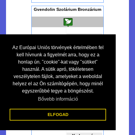
Gvendolin Szolárium Bronzárium
Kedvezmény
10 %
Az Európai Uniós törvények értelmében fel
kell hívnunk a figyelmét arra, hogy ez a
honlap ún. "cookie"-kat vagy "sütiket"
Szolárium Studió...
használ. A sütik apró, tökéletesen
veszélytelen fájlok, amelyeket a weboldal
helyez el az Ön számítógépén, hogy minél
egyszerűbbé tegye a böngészést.
Bővebben >>>
Makó
Bővebb információ
Ht-led - Lakossági-ipari Led
Világítás
ELFOGAD