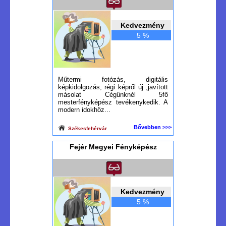
Kedvezmény
5 %
Műtermi fotózás, digitális
képkidolgozás, régi képről új ,javított
másolat Cégünknél 5fő
mesterfényképész tevékenykedik. A
modern idokhöz...
Bővebben >>>
Székesfehérvár
Fejér Megyei Fényképész
Kedvezmény
5 %