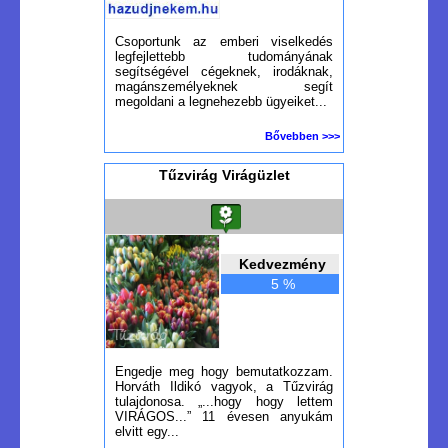
Csoportunk az emberi viselkedés
legfejlettebb tudományának
segítségével cégeknek, irodáknak,
magánszemélyeknek segít
megoldani a legnehezebb ügyeiket...
Bővebben >>>
Tűzvirág Virágüzlet
Kedvezmény
5 %
Engedje meg hogy bemutatkozzam.
Horváth Ildikó vagyok, a Tűzvirág
tulajdonosa. „...hogy hogy lettem
VIRÁGOS...” 11 évesen anyukám
elvitt egy...