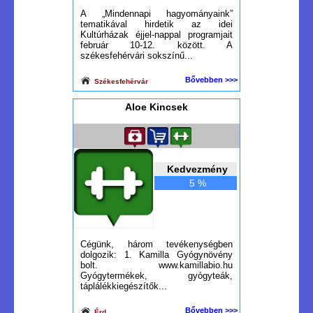
A „Mindennapi hagyományaink”
tematikával hirdetik az idei
Kultúrházak éjjel-nappal programjait
február 10-12. között. A
székesfehérvári sokszínű...
Bővebben >>>
Székesfehérvár
Aloe Kincsek
Kedvezmény
5 %
Cégünk, három tevékenységben
dolgozik: 1. Kamilla Gyógynövény
bolt. www.kamillabio.hu
Gyógytermékek, gyógyteák,
táplálékkiegészítők...
Bővebben >>>
Érd