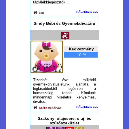
táplálékkiegészítők...
Bővebben >>>
Érd
Sindy Bébi és Gyermekdivatáru
Kedvezmény
10 %
Tizenhét éve működő
gyermekdivatüzletünk ajánlata a
legkisebbektől egészen a
kamaszokig terjed: Kínálunk
mindennapi viseletre kényelmes,
divatos...
Bővebben >>>
Székesfehérvár
Szakonyi olajcsere, olaj- és
szűrőszaküzlet