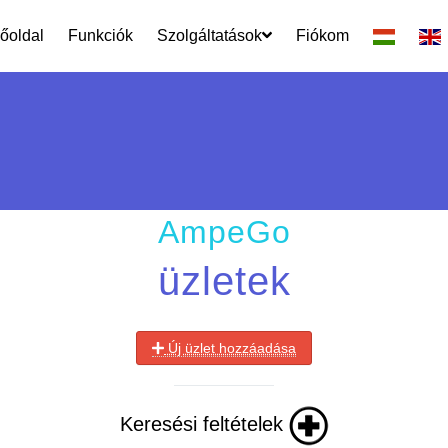
őoldal
Funkciók
Szolgáltatások
Fiókom
AmpeGo
üzletek
Új üzlet hozzáadása
Keresési feltételek