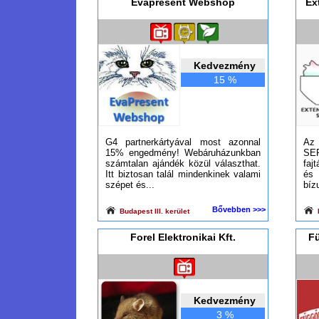
Evapresent Webshop
Ex
Kedvezmény
15 %
G4 partnerkártyával most azonnal
Az
15% engedmény! Webáruházunkban
SER
számtalan ajándék közül választhat.
faj
Itt biztosan talál mindenkinek valami
és 
szépet és...
bíz
Bővebben >>>
Budapest III. kerület
B
Forel Elektronikai Kft.
Fü
Kedvezmény
3 %