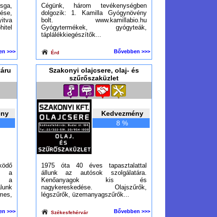
zsga,
Cégünk, három tevékenységben
ése,
dolgozik: 1. Kamilla Gyógynövény
itva
bolt. www.kamillabio.hu
itel
Gyógytermékek, gyógyteák,
táplálékkiegészítők...
en >>>
Bővebben >>>
Érd
táru
Szakonyi olajcsere, olaj- és
szűrőszaküzlet
ény
Kedvezmény
8 %
ödő
1975 óta 40 éves tapasztalattal
ta a
állunk az autósok szolgálatára.
n a
Kenőanyagok kis és
lunk
nagykereskedése. Olajszűrők,
mes,
légszűrők, üzemanyagszűrők...
en >>>
Bővebben >>>
Székesfehérvár