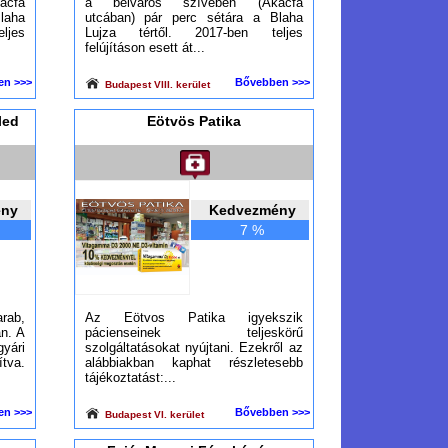
ácfa
a belváros szívében (Akácfa
laha
utcában) pár perc sétára a Blaha
ljes
Lujza tértől. 2017-ben teljes
felújításon esett át...
en >>>
Bővebben >>>
Budapest VIII. kerület
led
Eötvös Patika
ény
Kedvezmény
7 %
arab,
Az Eötvos Patika igyekszik
an. A
pácienseinek teljeskörű
gyári
szolgáltatásokat nyújtani. Ezekről az
tva.
alábbiakban kaphat részletesebb
tájékoztatást:...
en >>>
Bővebben >>>
Budapest VI. kerület