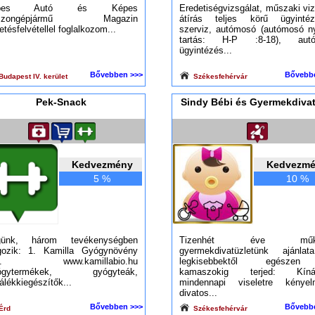
épes Autó és Képes
Eredetiségvizsgálat, műszaki vi
szongépjármű Magazin
átírás teljes körű ügyintéz
etésfelvétellel foglalkozom...
szerviz, autómosó (autómosó ny
tartás: H-P :8-18), autóh
ügyintézés...
Bővebben >>>
Bővebb
udapest IV. kerület
Székesfehérvár
Pek-Snack
Sindy Bébi és Gyermekdiva
Kedvezmény
Kedvezm
5 %
10 %
günk, három tevékenységben
Tizenhét éve műk
gozik: 1. Kamilla Gyógynövény
gyermekdivatüzletünk ajánla
lt. www.kamillabio.hu
legkisebbektől egésze
ógytermékek, gyógyteák,
kamaszokig terjed: Kíná
lálékkiegészítők...
mindennapi viseletre kényel
divatos...
Bővebben >>>
Bővebb
Érd
Székesfehérvár