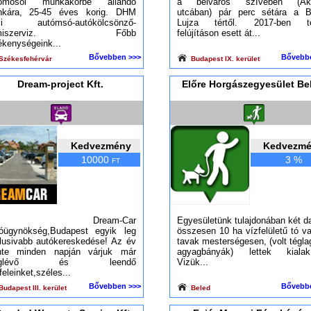
tómosói munkakörbe állandó
a belváros szívében (Ak
kára, 25-45 éves korig. DHM
utcában) pár perc sétára a B
zi autómsó-autókölcsönző-
Lujza tértől. 2017-ben te
umiszerviz. Főbb
felújításon esett át...
ékenységeink...
Bővebben >>>
Bővebb
Székesfehérvár
Budapest IX. kerület
Dream-project Kft.
Előre Horgászegyesület Be
Kedvezmény
Kedvezm
10000
3 %
FT
 Dream-Car
Egyesületünk tulajdonában két d
óügynökség,Budapest egyik leg
összesen 10 ha vízfelületű tó v
lusivabb autókereskedése! Az év
tavak mesterségesen, (volt tégla
nte minden napján várjuk már
agyagbányák) lettek kialakí
eglévő és leendő
Vizük...
feleinket,széles...
Bővebben >>>
Bővebb
udapest III. kerület
Beled