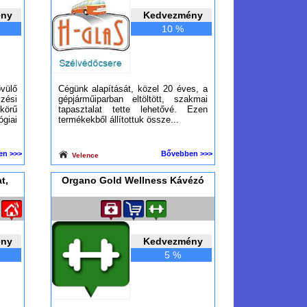
ény
Kedvezmény
10 %
vülő
Cégünk alapítását, közel 20 éves, a
yzési
gépjárműiparban eltöltött, szakmai
körű
tapasztalat tette lehetővé. Ezen
ógiai
termékekből állítottuk össze...
en >>>
Bővebben >>>
Velence
t,
Organo Gold Wellness Kávézó
ény
Kedvezmény
5 %