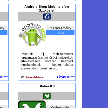
Android Shop Mobiltelefon
Szaküzlet
ény
Kedvezmény
5 %
Üzletünk új mobiltelefonok
forgalmazására, minőségi tartozékok
értékesítésére, korszerű használt
mobiltelefonok beszámítására
szakosodott. Szervizünk...
en >>>
Bővebben >>>
Székesfehérvár
Blahér Kft
ény
Kedvezmény