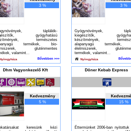
3 %
3 %
ógynövények, táplálék-
Gyógynövények, táplál
egészítők, gyógyhatású
kiegészítők, gyógyhat
szítmények, természetes
készítmények, természe
apanyagú termékek, bio-
alapanyagú termékek, b
elmiszerek, gluténmentes
élelmiszerek, gluténmen
mékek, valamint...
termékek, valamint...
Bővebben >>>
Bővebb
Nyíregyháza
Nyíregyháza
Dhm Vagyonkezelő Kft
Döner Kebab Express
Kedvezmény
Kedvezm
5 %
15 %
nkatársakat keresünk kézi
Éttermünket 2006-ban nyitottuk