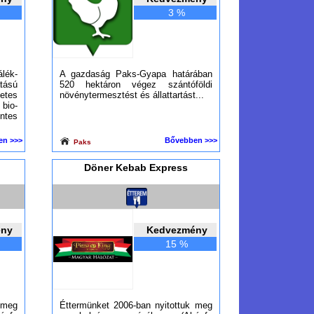
3 %
ék-
A gazdaság Paks-Gyapa határában
ású
520 hektáron végez szántóföldi
tes
növénytermesztést és állattartást...
io-
tes
en >>>
Bővebben >>>
Paks
Döner Kebab Express
ény
Kedvezmény
15 %
 meg
Éttermünket 2006-ban nyitottuk meg