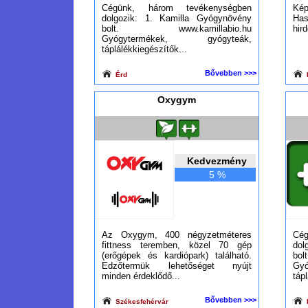
Cégünk, három tevékenységben
K
dolgozik: 1. Kamilla Gyógynövény
Ha
bolt. www.kamillabio.hu
hird
Gyógytermékek, gyógyteák,
táplálékkiegészítők...
Bővebben >>>
Érd
B
Oxygym
Kedvezmény
5 %
Az Oxygym, 400 négyzetméteres
Cé
fittness teremben, közel 70 gép
dol
(erőgépek és kardiópark) található.
bo
Edzőtermük lehetőséget nyújt
Gy
minden érdeklődő...
táp
Bővebben >>>
Székesfehérvár