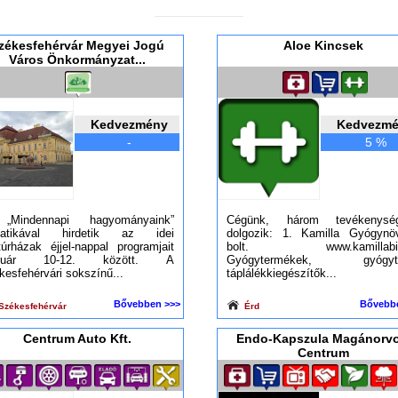
zékesfehérvár Megyei Jogú
Aloe Kincsek
Város Önkormányzat...
Kedvezmény
Kedvezm
-
5 %
„Mindennapi hagyományaink”
Cégünk, három tevékenysé
matikával hirdetik az idei
dolgozik: 1. Kamilla Gyógynö
túrházak éjjel-nappal programjait
bolt. www.kamillabio
bruár 10-12. között. A
Gyógytermékek, gyógyte
kesfehérvári sokszínű...
táplálékkiegészítők...
Bővebben >>>
Bővebb
Székesfehérvár
Érd
Centrum Auto Kft.
Endo-Kapszula Magánorvo
Centrum