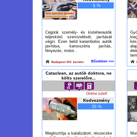
5 %
Cégünk személy- és kisteherautók
Gy
teljeskörű szervizelését, javítását
ki
végzi. Ezen belül karambolos autók
ké
javítása, karosszéria javítás,
al
fényezés, motor...
él
ter
Bővebben >>>
Budapest XIV. kerület
Cataclean, az autók doktora, ne
költs szerelőre...
Online üzlet!
Kedvezmény
25 %
Megtisztítja a katalizátort, részecske
Mu