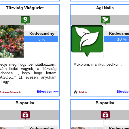
Tűzvirág Virágüzlet
Ági Nails
Kedvezmény
Kedvezm
5 %
10 %
edje meg hogy bemutatkozzam.
Műköröm, manikűr, pedikűr...
váth Ildikó vagyok, a Tűzvirág
ajdonosa. „...hogy hogy lettem
RÁGOS...” 11 évesen anyukám
tt egy...
Bővebben >>>
Bővebb
Székesfehérvár
Makó
Biopatika
Biopatika
Kedvezmény
Kedvezm