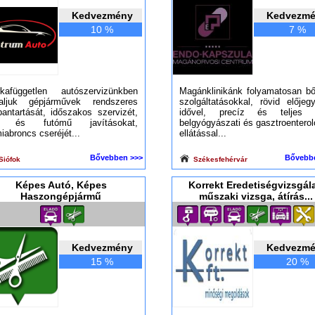
Kedvezmény
Kedvezm
10 %
7 %
kafüggetlen autószervizünkben
Magánklinikánk folyamatosan bő
laljuk gépjárművek rendszeres
szolgáltatásokkal, rövid előjeg
bantartását, időszakos szervizét,
idővel, precíz és teljes 
k és futómű javításokat,
belgyógyászati és gasztroenterol
iabroncs cseréjét...
ellátással...
Bővebben >>>
Bővebb
Siófok
Székesfehérvár
Képes Autó, Képes
Korrekt Eredetiségvizsgála
Haszongépjármű
műszaki vizsga, átírás...
Kedvezmény
Kedvezm
15 %
20 %