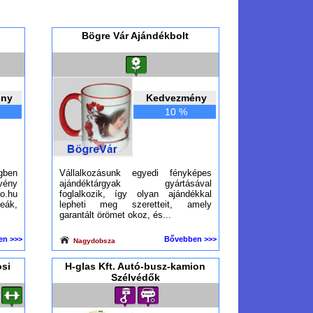
Bögre Vár Ajándékbolt
ény
Kedvezmény
10 %
gben
Vállalkozásunk egyedi fényképes
vény
ajándéktárgyak gyártásával
.hu
foglalkozik, így olyan ajándékkal
ák,
lepheti meg szeretteit, amely
garantált örömet okoz, és...
en >>>
Bővebben >>>
Nagydobsza
si
H-glas Kft. Autó-busz-kamion
Szélvédők