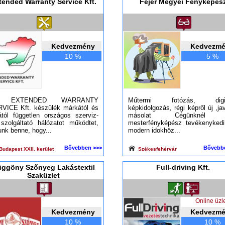
tended Warranty Service Kft.
Fejér Megyei Fényképés
Kedvezmény
Kedvezm
10 %
5 %
 EXTENDED WARRANTY
Műtermi fotózás, digitá
VICE Kft. készülék márkától és
képkidolgozás, régi képről új ,jav
tától független országos szerviz-
másolat Cégünknél 
szolgáltató hálózatot működtet,
mesterfényképész tevékenykedi
unk benne, hogy...
modern idokhöz...
Bővebben >>>
Bővebb
udapest XXII. kerület
Székesfehérvár
ggöny Szőnyeg Lakástextil
Full-driving Kft.
Szaküzlet
Online üzle
Kedvezmény
Kedvezm
10 %
10 %