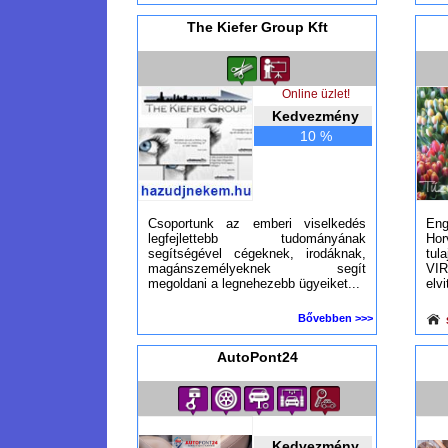
The Kiefer Group Kft
Online üzlet!
Kedvezmény
10 %
Csoportunk az emberi viselkedés
Eng
legfejlettebb tudományának
Hor
segítségével cégeknek, irodáknak,
tul
magánszemélyeknek segít
VI
megoldani a legnehezebb ügyeiket...
elvi
Bővebben >>>
AutoPont24
Kedvezmény