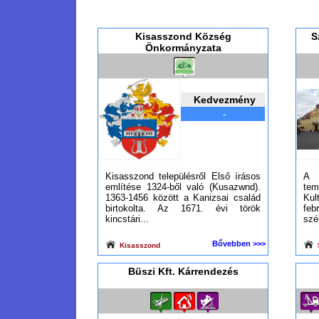
Kisasszond Község
S
Önkormányzata
Kedvezmény
-
Kisasszond településről Első írásos
A 
említése 1324-ből való (Kusazwnd).
te
1363-1456 között a Kanizsai család
Kul
birtokolta. Az 1671. évi török
fe
kincstári...
szé
Bővebben >>>
Kisasszond
Büszi Kft. Kárrendezés