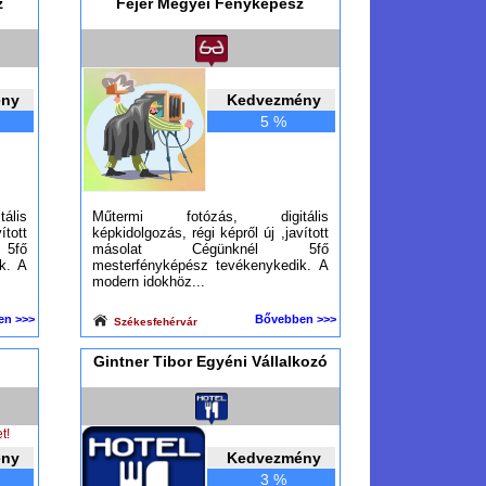
z
Fejér Megyei Fényképész
ény
Kedvezmény
5 %
lis
Műtermi fotózás, digitális
ított
képkidolgozás, régi képről új ,javított
5fő
másolat Cégünknél 5fő
k. A
mesterfényképész tevékenykedik. A
modern idokhöz...
en >>>
Bővebben >>>
Székesfehérvár
Gintner Tibor Egyéni Vállalkozó
t!
ény
Kedvezmény
3 %