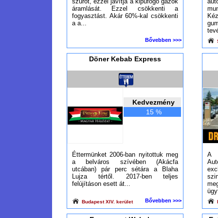
szűrőt, ezzel javítja a kipufogó gázok
au
áramlását. Ezzel csökkenti a
mun
fogyasztást. Akár 60%-kal csökkenti
Ké
a a...
g
tev
Bővebben >>>
Döner Kebab Express
Kedvezmény
15 %
Éttermünket 2006-ban nyitottuk meg
A
a belváros szívében (Akácfa
Aut
utcában) pár perc sétára a Blaha
exc
Lujza tértől. 2017-ben teljes
szi
felújításon esett át...
m
ügy
Bővebben >>>
Budapest XIV. kerület
B