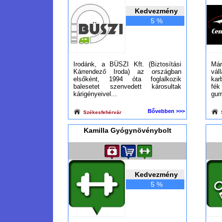
Kedvezmény
5 %
Irodánk, a BÜSZI Kft. (Biztosítási
Már
Kárrendező Iroda) az országban
vál
elsőként, 1994 óta foglalkozik
kar
balesetet szenvedett károsultak
fé
kárigényeivel...
gum
Bővebben >>>
Székesfehérvár
Kamilla Gyógynövénybolt
Kedvezmény
5 %