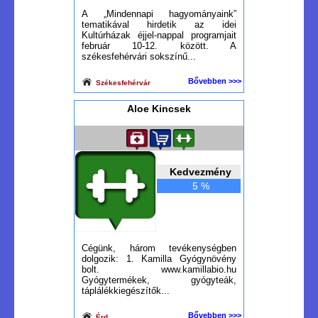
A „Mindennapi hagyományaink”
tematikával hirdetik az idei
Kultúrházak éjjel-nappal programjait
február 10-12. között. A
székesfehérvári sokszínű...
Bővebben >>>
Székesfehérvár
Aloe Kincsek
Kedvezmény
5 %
Cégünk, három tevékenységben
dolgozik: 1. Kamilla Gyógynövény
bolt. www.kamillabio.hu
Gyógytermékek, gyógyteák,
táplálékkiegészítők...
Bővebben >>>
Érd