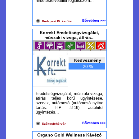
hirdetésfelvétellel foglalkozom...
Bővebben >>>
Budapest IV. kerület
Korrekt Eredetiségvizsgálat,
műszaki vizsga, átírás...
Kedvezmény
20 %
Eredetiségvizsgálat, műszaki vizsga,
átírás teljes körű ügyintézése,
szerviz, autómosó (autómosó nyitva
tartás: H-P :8-18), autóhitel
ügyintézés...
Bővebben >>>
Székesfehérvár
Organo Gold Wellness Kávézó