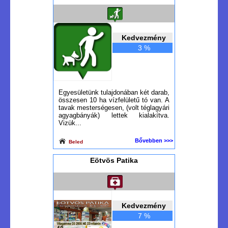
Kedvezmény
3 %
Egyesületünk tulajdonában két darab,
összesen 10 ha vízfelületű tó van. A
tavak mesterségesen, (volt téglagyári
agyagbányák) lettek kialakítva.
Vizük...
Bővebben >>>
Beled
Eötvös Patika
Kedvezmény
7 %