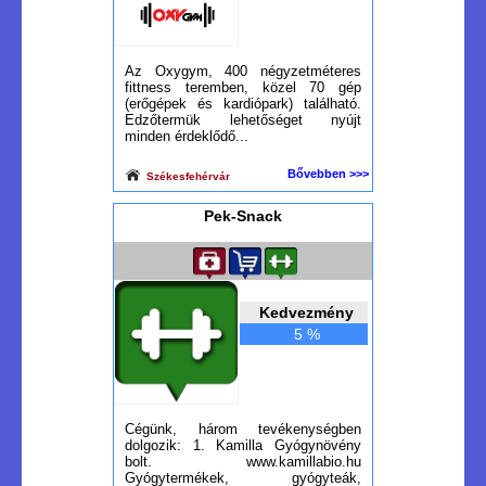
Az Oxygym, 400 négyzetméteres
fittness teremben, közel 70 gép
(erőgépek és kardiópark) található.
Edzőtermük lehetőséget nyújt
minden érdeklődő...
Bővebben >>>
Székesfehérvár
Pek-Snack
Kedvezmény
5 %
Cégünk, három tevékenységben
dolgozik: 1. Kamilla Gyógynövény
bolt. www.kamillabio.hu
Gyógytermékek, gyógyteák,