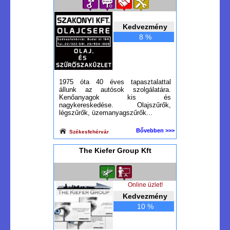
Kedvezmény
8 %
1975 óta 40 éves tapasztalattal
állunk az autósok szolgálatára.
Kenőanyagok kis és
nagykereskedése. Olajszűrők,
légszűrők, üzemanyagszűrők...
Bővebben >>>
Székesfehérvár
The Kiefer Group Kft
Online üzlet!
Kedvezmény
10 %