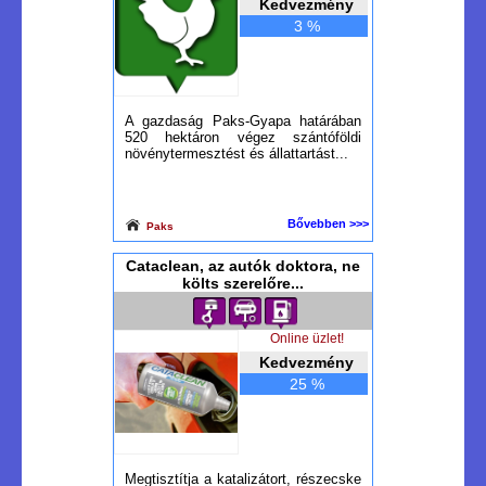
Kedvezmény
3 %
A gazdaság Paks-Gyapa határában
520 hektáron végez szántóföldi
növénytermesztést és állattartást...
Bővebben >>>
Paks
Cataclean, az autók doktora, ne
költs szerelőre...
Online üzlet!
Kedvezmény
25 %
Megtisztítja a katalizátort, részecske