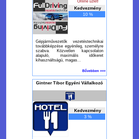
Online üzlet!
Kedvezmény
10 %
Gépjárművezetők vezetéstechnikai
továbbképzése egyénileg, személyre
szabva. Közvetlen kapcsolaton
alapuló, maximális időkeret
kihasználtságú, magas...
Bővebben >>>
Gintner Tibor Egyéni Vállalkozó
Kedvezmény
3 %