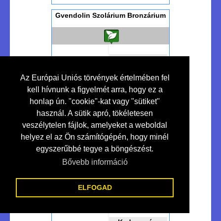
Gvendolin Szolárium Bronzárium
Kedvezmény
10 %
Az Európai Uniós törvények értelmében fel
kell hívnunk a figyelmét arra, hogy ez a
honlap ún. "cookie"-kat vagy "sütiket"
Szolárium Studió...
használ. A sütik apró, tökéletesen
veszélytelen fájlok, amelyeket a weboldal
helyez el az Ön számítógépén, hogy minél
egyszerűbbé tegye a böngészést.
Bővebben >>>
Makó
Bővebb információ
Ht-led - Lakossági-ipari Led
Világítás
ELFOGAD