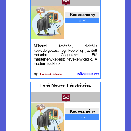
Kedvezmény
5 %
Műtermi fotózás, digitális
képkidolgozás, régi képről új ,javított
másolat Cégünknél 5fő
mesterfényképész tevékenykedik. A
modern idokhöz...
Bővebben >>>
Székesfehérvár
Fejér Megyei Fényképész
Kedvezmény
5 %