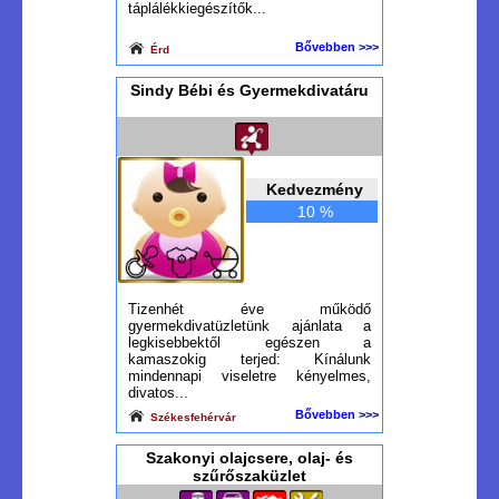
táplálékkiegészítők...
Bővebben >>>
Érd
Sindy Bébi és Gyermekdivatáru
Kedvezmény
10 %
Tizenhét éve működő
gyermekdivatüzletünk ajánlata a
legkisebbektől egészen a
kamaszokig terjed: Kínálunk
mindennapi viseletre kényelmes,
divatos...
Bővebben >>>
Székesfehérvár
Szakonyi olajcsere, olaj- és
szűrőszaküzlet