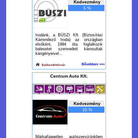
Kedvezmény
5 %
Irodánk, a BÜSZI Kft. (Biztosítási
Kárrendező Iroda) az országban
elsőként, 1994 óta foglalkozik
balesetet szenvedett károsultak
kárigényeivel...
Bővebben >>>
Székesfehérvár
Centrum Auto Kft.
Kedvezmény
10 %
Márkafüggetlen autószervizünkben