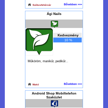
Bővebben >>>
Székesfehérvár
Ági Nails
Kedvezmény
10 %
Műköröm, manikűr, pedikűr...
Bővebben >>>
Makó
Android Shop Mobiltelefon
Szaküzlet