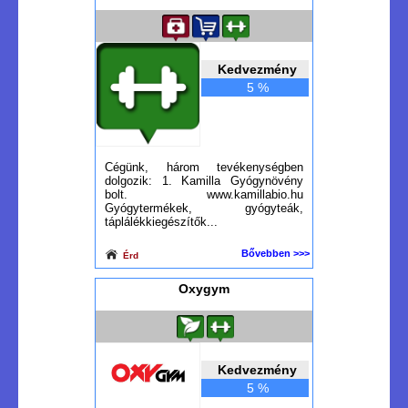
Kedvezmény
5 %
Cégünk, három tevékenységben
dolgozik: 1. Kamilla Gyógynövény
bolt. www.kamillabio.hu
Gyógytermékek, gyógyteák,
táplálékkiegészítők...
Bővebben >>>
Érd
Oxygym
Kedvezmény
5 %