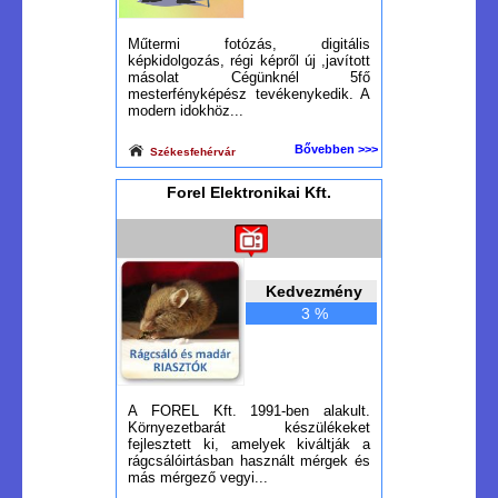
Műtermi fotózás, digitális
képkidolgozás, régi képről új ,javított
másolat Cégünknél 5fő
mesterfényképész tevékenykedik. A
modern idokhöz...
Bővebben >>>
Székesfehérvár
Forel Elektronikai Kft.
Kedvezmény
3 %
A FOREL Kft. 1991-ben alakult.
Környezetbarát készülékeket
fejlesztett ki, amelyek kiváltják a
rágcsálóirtásban használt mérgek és
más mérgező vegyi...