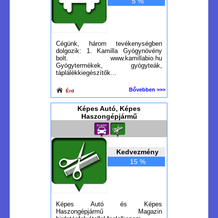
5 %
Cégünk, három tevékenységben
dolgozik: 1. Kamilla Gyógynövény
bolt. www.kamillabio.hu
Gyógytermékek, gyógyteák,
táplálékkiegészítők...
Bővebben >>>
Érd
Képes Autó, Képes
Haszongépjármű
Kedvezmény
15 %
Képes Autó és Képes
Haszongépjármű Magazin