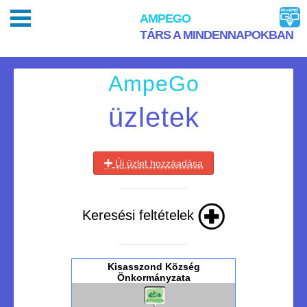
AMPEGO
TÁRS A MINDENNAPOKBAN
AmpeGo
üzletek
Új üzlet hozzáadása
Keresési feltételek
Kisasszond Község
Önkormányzata