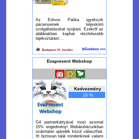
Az Eötvos Patika igyekszik
pácienseinek teljeskörű
szolgáltatásokat nyújtani. Ezekről az
alábbiakban kaphat részletesebb
tájékoztatást:...
Bővebben >>>
Budapest VI. kerület
Evapresent Webshop
Kedvezmény
15 %
G4 partnerkártyával most azonnal
15% engedmény! Webáruházunkban
számtalan ajándék közül választhat.
Itt biztosan talál mindenkinek valami