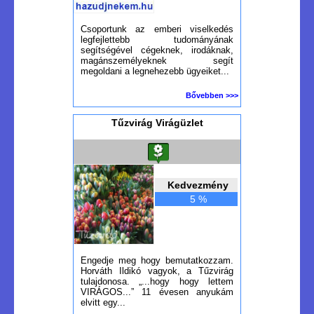
Csoportunk az emberi viselkedés
legfejlettebb tudományának
segítségével cégeknek, irodáknak,
magánszemélyeknek segít
megoldani a legnehezebb ügyeiket...
Bővebben >>>
Tűzvirág Virágüzlet
Kedvezmény
5 %
Engedje meg hogy bemutatkozzam.
Horváth Ildikó vagyok, a Tűzvirág
tulajdonosa. „...hogy hogy lettem
VIRÁGOS...” 11 évesen anyukám
elvitt egy...