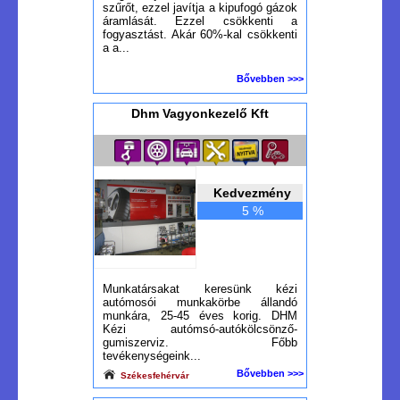
szűrőt, ezzel javítja a kipufogó gázok
áramlását. Ezzel csökkenti a
fogyasztást. Akár 60%-kal csökkenti
a a...
Bővebben >>>
Dhm Vagyonkezelő Kft
Kedvezmény
5 %
Munkatársakat keresünk kézi
autómosói munkakörbe állandó
munkára, 25-45 éves korig. DHM
Kézi autómsó-autókölcsönző-
gumiszerviz. Főbb
tevékenységeink...
Bővebben >>>
Székesfehérvár