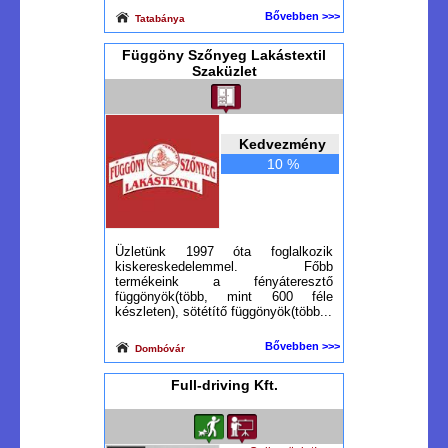
Bővebben >>>
Tatabánya
Függöny Szőnyeg Lakástextil
Szaküzlet
Kedvezmény
10 %
Üzletünk 1997 óta foglalkozik
kiskereskedelemmel. Főbb
termékeink a fényáteresztő
függönyök(több, mint 600 féle
készleten), sötétítő függönyök(több...
Bővebben >>>
Dombóvár
Full-driving Kft.