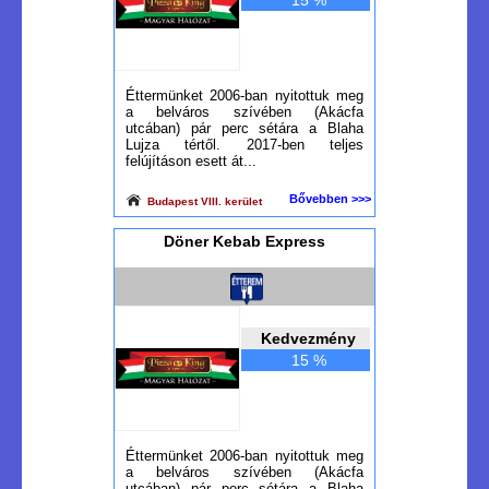
15 %
Éttermünket 2006-ban nyitottuk meg
a belváros szívében (Akácfa
utcában) pár perc sétára a Blaha
Lujza tértől. 2017-ben teljes
felújításon esett át...
Bővebben >>>
Budapest VIII. kerület
Döner Kebab Express
Kedvezmény
15 %
Éttermünket 2006-ban nyitottuk meg
a belváros szívében (Akácfa
utcában) pár perc sétára a Blaha