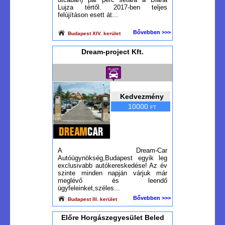
Lujza tértől. 2017-ben teljes
felújításon esett át...
Bővebben >>>
Budapest XIV. kerület
Dream-project Kft.
Kedvezmény
10000
FT
A Dream-Car
Autóügynökség,Budapest egyik leg
exclusivabb autókereskedése! Az év
szinte minden napján várjuk már
meglévő és leendő
ügyfeleinket,széles...
Bővebben >>>
Budapest III. kerület
Előre Horgászegyesület Beled