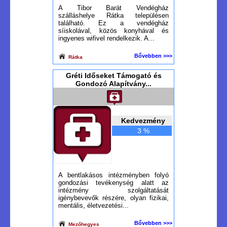
A Tibor Barát Vendégház
szálláshelye Rátka településen
található. Ez a vendégház
síiskolával, közös konyhával és
ingyenes wifivel rendelkezik. A...
Bővebben >>>
Rátka
Gréti Időseket Támogató és
Gondozó Alapítvány...
Kedvezmény
3 %
A bentlakásos intézményben folyó
gondozási tevékenység alatt az
intézmény szolgáltatását
igénybevevők részére, olyan fizikai,
mentális, életvezetési...
Bővebben >>>
Mezőhegyes