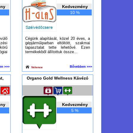
ény
Kedvezmény
10 %
vülő
Cégünk alapítását, közel 20 éves, a
yzési
gépjárműiparban eltöltött, szakmai
körű
tapasztalat tette lehetővé. Ezen
ógiai
termékekből állítottuk össze...
en >>>
Bővebben >>>
Velence
t,
Organo Gold Wellness Kávézó
ény
Kedvezmény
5 %