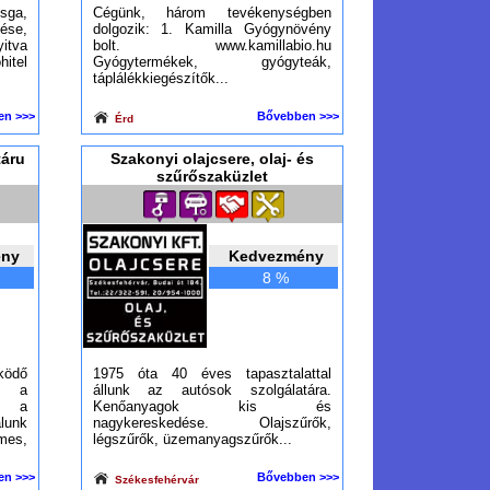
zsga,
Cégünk, három tevékenységben
ése,
dolgozik: 1. Kamilla Gyógynövény
itva
bolt. www.kamillabio.hu
itel
Gyógytermékek, gyógyteák,
táplálékkiegészítők...
en >>>
Bővebben >>>
Érd
táru
Szakonyi olajcsere, olaj- és
szűrőszaküzlet
ény
Kedvezmény
8 %
ödő
1975 óta 40 éves tapasztalattal
ta a
állunk az autósok szolgálatára.
n a
Kenőanyagok kis és
lunk
nagykereskedése. Olajszűrők,
mes,
légszűrők, üzemanyagszűrők...
en >>>
Bővebben >>>
Székesfehérvár