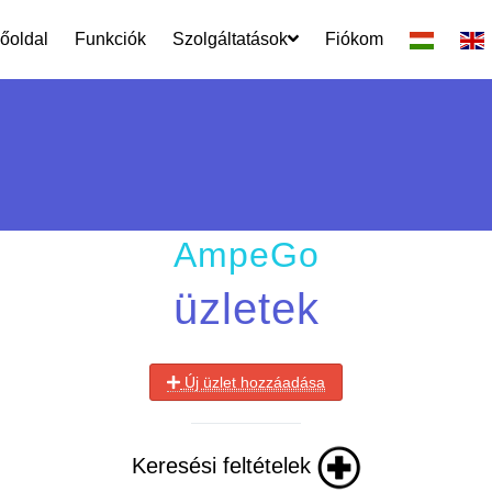
őoldal
Funkciók
Szolgáltatások
Fiókom
AmpeGo
üzletek
Új üzlet hozzáadása
Keresési feltételek