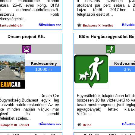
tómosói munkakörbe állandó
a belváros szívében (Ak
kára, 25-45 éves korig. DHM
utcában) pár perc sétára a B
zi autómsó-autókölcsönző-
Lujza tértől. 2017-ben te
umiszerviz. Főbb
felújításon esett át...
ékenységeink...
Bővebben >>>
Bővebb
Székesfehérvár
Budapest IX. kerület
Dream-project Kft.
Előre Horgászegyesület Be
Kedvezmény
Kedvezm
10000
3 %
FT
 Dream-Car
Egyesületünk tulajdonában két d
óügynökség,Budapest egyik leg
összesen 10 ha vízfelületű tó v
lusivabb autókereskedése! Az év
tavak mesterségesen, (volt tégla
nte minden napján várjuk már
agyagbányák) lettek kialakí
eglévő és leendő
Vizük...
feleinket,széles...
Bővebben >>>
Bővebb
udapest III. kerület
Beled