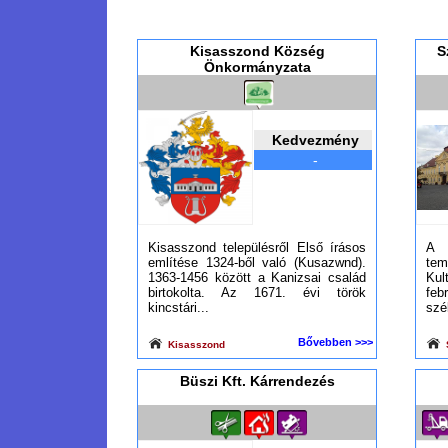
Kisasszond Község
S
Önkormányzata
Kedvezmény
-
Kisasszond településről Első írásos
A 
említése 1324-ből való (Kusazwnd).
te
1363-1456 között a Kanizsai család
Kul
birtokolta. Az 1671. évi török
fe
kincstári...
szé
Bővebben >>>
Kisasszond
Büszi Kft. Kárrendezés