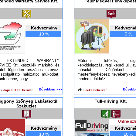
tended Warranty Service Kft.
Fejér Megyei Fényképés
Kedvezmény
Kedvezm
10 %
5 %
 EXTENDED WARRANTY
Műtermi fotózás, digitá
VICE Kft. készülék márkától és
képkidolgozás, régi képről új ,jav
tától független országos szerviz-
másolat Cégünknél 
szolgáltató hálózatot működtet,
mesterfényképész tevékenykedi
unk benne, hogy...
modern idokhöz...
Bővebben >>>
Bővebb
udapest XXII. kerület
Székesfehérvár
ggöny Szőnyeg Lakástextil
Full-driving Kft.
Szaküzlet
Online üzle
Kedvezmény
Kedvezm
10 %
10 %