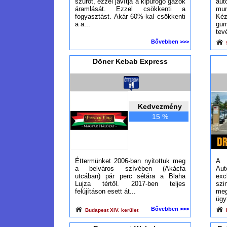
szűrőt, ezzel javítja a kipufogó gázok
au
áramlását. Ezzel csökkenti a
mun
fogyasztást. Akár 60%-kal csökkenti
Ké
a a...
g
tev
Bővebben >>>
Döner Kebab Express
Kedvezmény
15 %
Éttermünket 2006-ban nyitottuk meg
A
a belváros szívében (Akácfa
Aut
utcában) pár perc sétára a Blaha
exc
Lujza tértől. 2017-ben teljes
szi
felújításon esett át...
m
ügy
Bővebben >>>
Budapest XIV. kerület
B