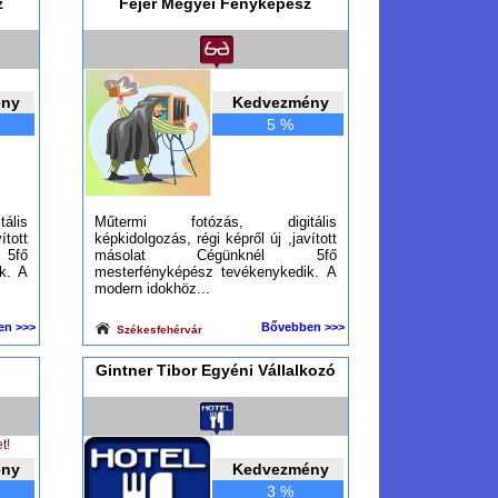
z
Fejér Megyei Fényképész
ény
Kedvezmény
5 %
lis
Műtermi fotózás, digitális
ított
képkidolgozás, régi képről új ,javított
5fő
másolat Cégünknél 5fő
k. A
mesterfényképész tevékenykedik. A
modern idokhöz...
en >>>
Bővebben >>>
Székesfehérvár
Gintner Tibor Egyéni Vállalkozó
t!
ény
Kedvezmény
3 %