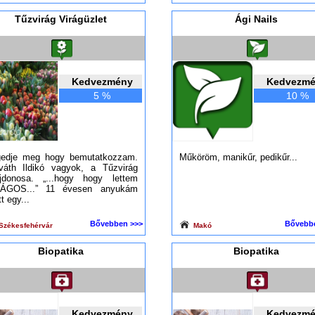
Tűzvirág Virágüzlet
Ági Nails
Kedvezmény
Kedvezm
5 %
10 %
edje meg hogy bemutatkozzam.
Műköröm, manikűr, pedikűr...
váth Ildikó vagyok, a Tűzvirág
ajdonosa. „...hogy hogy lettem
RÁGOS...” 11 évesen anyukám
tt egy...
Bővebben >>>
Bővebb
Székesfehérvár
Makó
Biopatika
Biopatika
Kedvezmény
Kedvezm