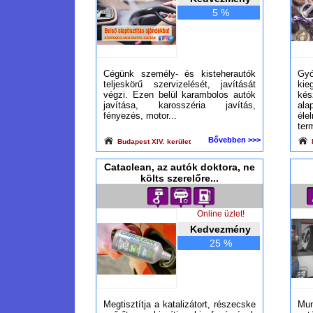
5 %
Cégünk személy- és kisteherautók
Gy
teljeskörű szervizelését, javítását
ki
végzi. Ezen belül karambolos autók
ké
javítása, karosszéria javítás,
al
fényezés, motor...
él
ter
Bővebben >>>
Budapest XIV. kerület
Cataclean, az autók doktora, ne
költs szerelőre...
Online üzlet!
Kedvezmény
25 %
Megtisztítja a katalizátort, részecske
Mu