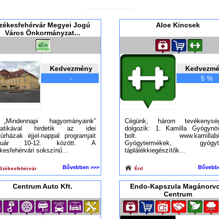
zékesfehérvár Megyei Jogú
Aloe Kincsek
Város Önkormányzat...
Kedvezmény
Kedvezm
-
5 %
„Mindennapi hagyományaink”
Cégünk, három tevékenysé
matikával hirdetik az idei
dolgozik: 1. Kamilla Gyógynö
túrházak éjjel-nappal programjait
bolt. www.kamillabio
bruár 10-12. között. A
Gyógytermékek, gyógyte
kesfehérvári sokszínű...
táplálékkiegészítők...
Bővebben >>>
Bővebb
Székesfehérvár
Érd
Centrum Auto Kft.
Endo-Kapszula Magánorvo
Centrum