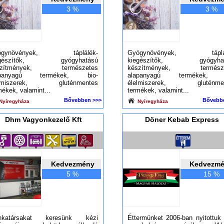
3 %
3 %
ógynövények, táplálék-
Gyógynövények, táplál
egészítők, gyógyhatású
kiegészítők, gyógyhat
szítmények, természetes
készítmények, természe
apanyagú termékek, bio-
alapanyagú termékek, b
elmiszerek, gluténmentes
élelmiszerek, gluténmen
mékek, valamint...
termékek, valamint...
Bővebben >>>
Bővebb
Nyíregyháza
Nyíregyháza
Dhm Vagyonkezelő Kft
Döner Kebab Express
Kedvezmény
Kedvezm
5 %
15 %
nkatársakat keresünk kézi
Éttermünket 2006-ban nyitottuk