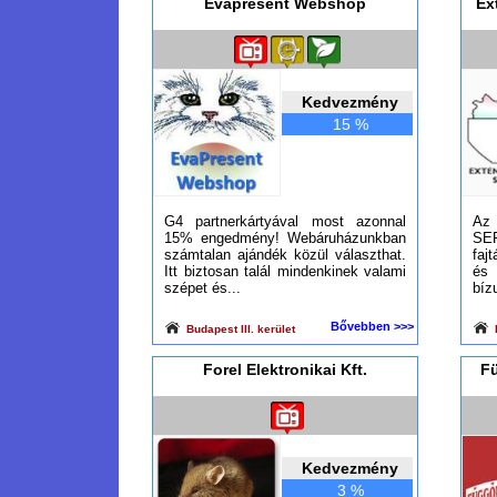
Evapresent Webshop
Ex
Kedvezmény
15 %
G4 partnerkártyával most azonnal
Az
15% engedmény! Webáruházunkban
SER
számtalan ajándék közül választhat.
faj
Itt biztosan talál mindenkinek valami
és 
szépet és...
bíz
Bővebben >>>
Budapest III. kerület
B
Forel Elektronikai Kft.
Fü
Kedvezmény
3 %