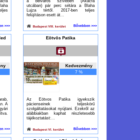
ácfa
a belváros szívében (Akácfa
laha
utcában) pár perc sétára a Blaha
ljes
Lujza tértől. 2017-ben teljes
felújításon esett át...
en >>>
Bővebben >>>
Budapest VIII. kerület
led
Eötvös Patika
ény
Kedvezmény
7 %
arab,
Az Eötvos Patika igyekszik
an. A
pácienseinek teljeskörű
gyári
szolgáltatásokat nyújtani. Ezekről az
tva.
alábbiakban kaphat részletesebb
tájékoztatást:...
en >>>
Bővebben >>>
Budapest VI. kerület