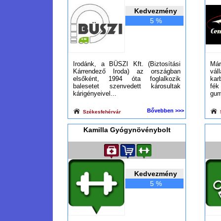
Kedvezmény
5 %
Irodánk, a BÜSZI Kft. (Biztosítási
Már
Kárrendező Iroda) az országban
vál
elsőként, 1994 óta foglalkozik
kar
balesetet szenvedett károsultak
fé
kárigényeivel...
gum
Bővebben >>>
Székesfehérvár
Kamilla Gyógynövénybolt
Kedvezmény
5 %