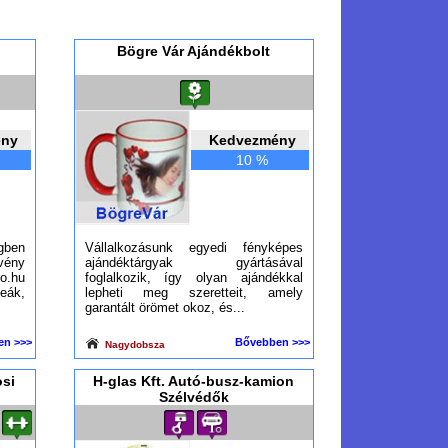
Bögre Vár Ajándékbolt
ény
Kedvezmény
10 %
gben
Vállalkozásunk egyedi fényképes
vény
ajándéktárgyak gyártásával
.hu
foglalkozik, így olyan ajándékkal
ák,
lepheti meg szeretteit, amely
garantált örömet okoz, és...
en >>>
Bővebben >>>
Nagydobsza
si
H-glas Kft. Autó-busz-kamion
Szélvédők