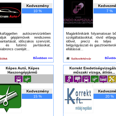
Kedvezmény
Kedvezm
10 %
7 %
kafüggetlen autószervizünkben
Magánklinikánk folyamatosan bő
laljuk gépjárművek rendszeres
szolgáltatásokkal, rövid előjeg
bantartását, időszakos szervizét,
idővel, precíz és teljes 
k és futómű javításokat,
belgyógyászati és gasztroenterol
iabroncs cseréjét...
ellátással...
Bővebben >>>
Bővebb
Siófok
Székesfehérvár
Képes Autó, Képes
Korrekt Eredetiségvizsgála
Haszongépjármű
műszaki vizsga, átírás...
Kedvezmény
Kedvezm
15 %
20 %