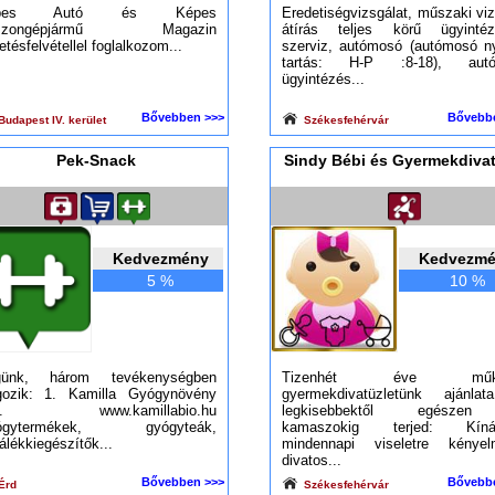
épes Autó és Képes
Eredetiségvizsgálat, műszaki vi
szongépjármű Magazin
átírás teljes körű ügyintéz
etésfelvétellel foglalkozom...
szerviz, autómosó (autómosó ny
tartás: H-P :8-18), autóh
ügyintézés...
Bővebben >>>
Bővebb
udapest IV. kerület
Székesfehérvár
Pek-Snack
Sindy Bébi és Gyermekdiva
Kedvezmény
Kedvezm
5 %
10 %
günk, három tevékenységben
Tizenhét éve műk
gozik: 1. Kamilla Gyógynövény
gyermekdivatüzletünk ajánla
lt. www.kamillabio.hu
legkisebbektől egésze
ógytermékek, gyógyteák,
kamaszokig terjed: Kíná
lálékkiegészítők...
mindennapi viseletre kényel
divatos...
Bővebben >>>
Bővebb
Érd
Székesfehérvár