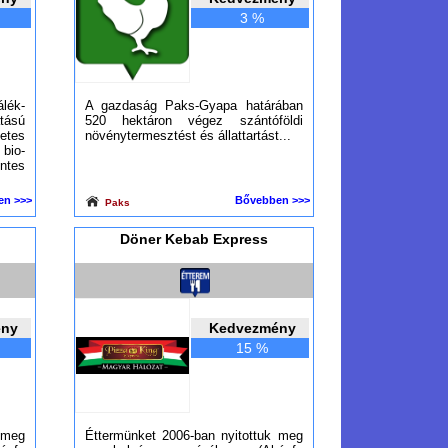
3 %
ék-
A gazdaság Paks-Gyapa határában
ású
520 hektáron végez szántóföldi
tes
növénytermesztést és állattartást...
io-
tes
en >>>
Bővebben >>>
Paks
Döner Kebab Express
ény
Kedvezmény
15 %
 meg
Éttermünket 2006-ban nyitottuk meg