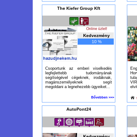
The Kiefer Group Kft
Online üzlet!
Kedvezmény
10 %
Csoportunk az emberi viselkedés
Eng
legfejlettebb tudományának
Hor
segítségével cégeknek, irodáknak,
tul
magánszemélyeknek segít
VI
megoldani a legnehezebb ügyeiket...
elvi
Bővebben >>>
AutoPont24
Kedvezmény