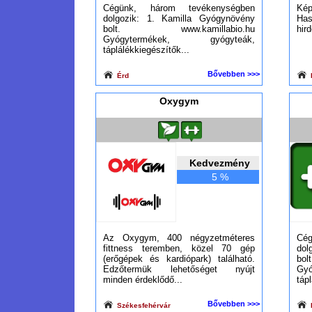
Cégünk, három tevékenységben
K
dolgozik: 1. Kamilla Gyógynövény
Ha
bolt. www.kamillabio.hu
hird
Gyógytermékek, gyógyteák,
táplálékkiegészítők...
Bővebben >>>
Érd
B
Oxygym
Kedvezmény
5 %
Az Oxygym, 400 négyzetméteres
Cé
fittness teremben, közel 70 gép
dol
(erőgépek és kardiópark) található.
bo
Edzőtermük lehetőséget nyújt
Gy
minden érdeklődő...
táp
Bővebben >>>
Székesfehérvár