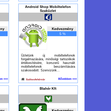
Android Shop Mobiltelefon
Szaküzlet
ény
Kedvezmény
5 %
Üzletünk új mobiltelefonok
forgalmazására, minőségi tartozékok
értékesítésére, korszerű használt
mobiltelefonok beszámítására
szakosodott. Szervizünk...
en >>>
Bővebben >>>
Székesfehérvár
Blahér Kft
ény
Kedvezmény