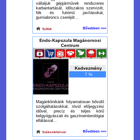
vállaljuk gépjárművek rendszeres
karbantartását, időszakos szervizét,
fék és futómű javításokat,
gumiabroncs cseréjét...
Bővebben >>>
Siófok
Endo-Kapszula Magánorvosi
Centrum
Kedvezmény
7 %
Magánklinikánk folyamatosan bővülő
szolgáltatásokkal, rövid előjegyzési
idővel, precíz és teljes körű
belgyógyászati és gasztroenterológiai
ellátással...
Bővebben >>>
Székesfehérvár