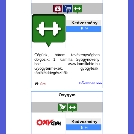
Kedvezmény
5 %
Cégünk, három tevékenységben
dolgozik: 1. Kamilla Gyógynövény
bolt. www.kamillabio.hu
Gyógytermékek, gyógyteák,
táplálékkiegészítők...
Bővebben >>>
Érd
Oxygym
Kedvezmény
5 %