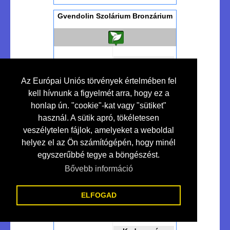
Gvendolin Szolárium Bronzárium
Kedvezmény
10 %
Az Európai Uniós törvények értelmében fel
kell hívnunk a figyelmét arra, hogy ez a
honlap ún. "cookie"-kat vagy "sütiket"
Szolárium Studió...
használ. A sütik apró, tökéletesen
veszélytelen fájlok, amelyeket a weboldal
helyez el az Ön számítógépén, hogy minél
egyszerűbbé tegye a böngészést.
Bővebben >>>
Makó
Bővebb információ
Ht-led - Lakossági-ipari Led
Világítás
ELFOGAD