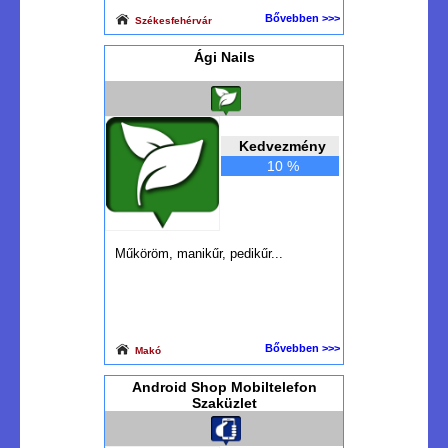
Bővebben >>>
Székesfehérvár
Ági Nails
Kedvezmény
10 %
Műköröm, manikűr, pedikűr...
Bővebben >>>
Makó
Android Shop Mobiltelefon
Szaküzlet