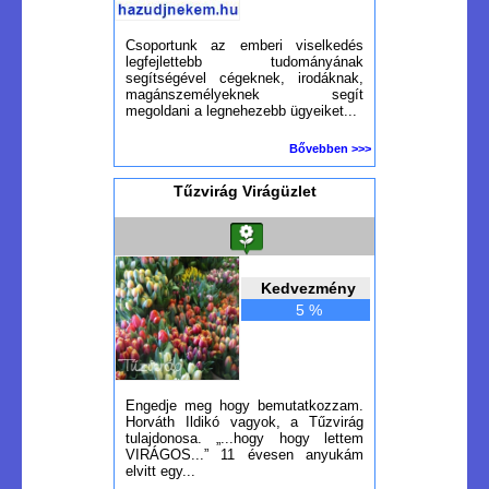
Csoportunk az emberi viselkedés
legfejlettebb tudományának
segítségével cégeknek, irodáknak,
magánszemélyeknek segít
megoldani a legnehezebb ügyeiket...
Bővebben >>>
Tűzvirág Virágüzlet
Kedvezmény
5 %
Engedje meg hogy bemutatkozzam.
Horváth Ildikó vagyok, a Tűzvirág
tulajdonosa. „...hogy hogy lettem
VIRÁGOS...” 11 évesen anyukám
elvitt egy...