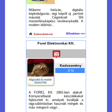
Műtermi fotózás, digitális
képkidolgozás, régi képről új ,javított
másolat Cégünknél 5fő
mesterfényképész tevékenykedik. A
modern idokhöz...
Bővebben >>>
Székesfehérvár
Forel Elektronikai Kft.
Kedvezmény
3 %
A FOREL Kft. 1991-ben alakult.
Környezetbarát készülékeket
fejlesztett ki, amelyek kiváltják a
rágcsálóirtásban használt mérgek és
más mérgező vegyi...