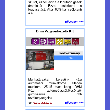
szűrőt, ezzel javítja a kipufogó gázok
áramlását. Ezzel csökkenti a
fogyasztást. Akár 60%-kal csökkenti
a a...
Bővebben >>>
Dhm Vagyonkezelő Kft
Kedvezmény
5 %
Munkatársakat keresünk kézi
autómosói munkakörbe állandó
munkára, 25-45 éves korig. DHM
Kézi autómsó-autókölcsönző-
gumiszerviz. Főbb
tevékenységeink...
Bővebben >>>
Székesfehérvár