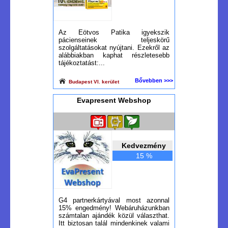
Az Eötvos Patika igyekszik
pácienseinek teljeskörű
szolgáltatásokat nyújtani. Ezekről az
alábbiakban kaphat részletesebb
tájékoztatást:...
Bővebben >>>
Budapest VI. kerület
Evapresent Webshop
Kedvezmény
15 %
G4 partnerkártyával most azonnal
15% engedmény! Webáruházunkban
számtalan ajándék közül választhat.
Itt biztosan talál mindenkinek valami