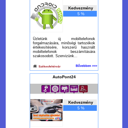
Kedvezmény
5 %
Üzletünk új mobiltelefonok
forgalmazására, minőségi tartozékok
értékesítésére, korszerű használt
mobiltelefonok beszámítására
szakosodott. Szervizünk...
Bővebben >>>
Székesfehérvár
AutoPont24
Kedvezmény
5 %