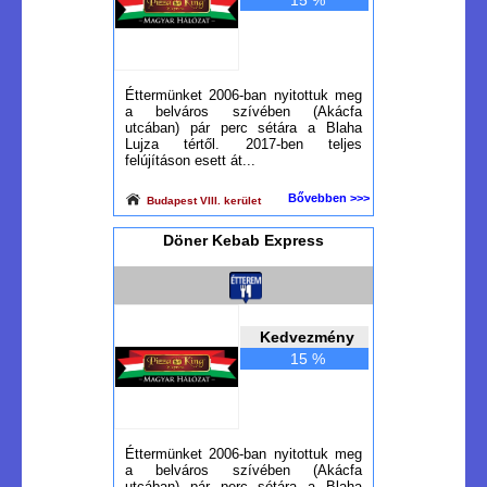
15 %
Éttermünket 2006-ban nyitottuk meg
a belváros szívében (Akácfa
utcában) pár perc sétára a Blaha
Lujza tértől. 2017-ben teljes
felújításon esett át...
Bővebben >>>
Budapest VIII. kerület
Döner Kebab Express
Kedvezmény
15 %
Éttermünket 2006-ban nyitottuk meg
a belváros szívében (Akácfa
utcában) pár perc sétára a Blaha