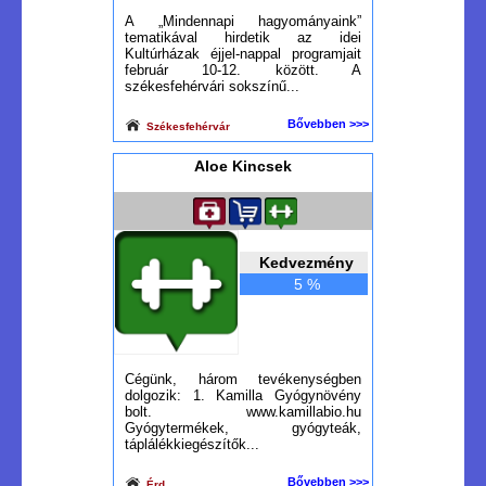
A „Mindennapi hagyományaink”
tematikával hirdetik az idei
Kultúrházak éjjel-nappal programjait
február 10-12. között. A
székesfehérvári sokszínű...
Bővebben >>>
Székesfehérvár
Aloe Kincsek
Kedvezmény
5 %
Cégünk, három tevékenységben
dolgozik: 1. Kamilla Gyógynövény
bolt. www.kamillabio.hu
Gyógytermékek, gyógyteák,
táplálékkiegészítők...
Bővebben >>>
Érd