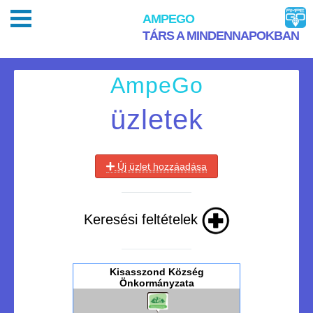
AMPEGO
TÁRS A MINDENNAPOKBAN
AmpeGo
üzletek
Új üzlet hozzáadása
Keresési feltételek
Kisasszond Község
Önkormányzata