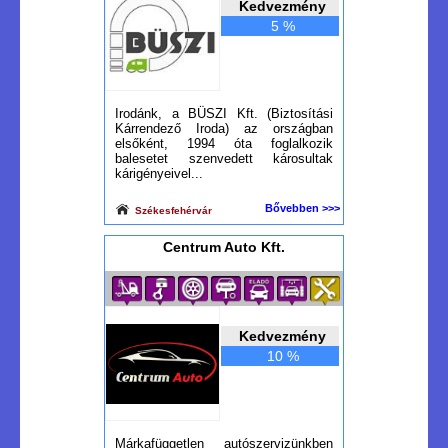
Kedvezmény
5 %
Irodánk, a BÜSZI Kft. (Biztosítási
Kárrendező Iroda) az országban
elsőként, 1994 óta foglalkozik
balesetet szenvedett károsultak
kárigényeivel...
Bővebben >>>
Székesfehérvár
Centrum Auto Kft.
Kedvezmény
10 %
Márkafüggetlen autószervizünkben