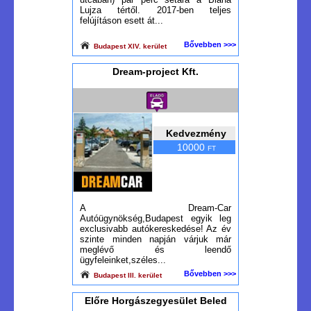
Lujza tértől. 2017-ben teljes
felújításon esett át...
Bővebben >>>
Budapest XIV. kerület
Dream-project Kft.
Kedvezmény
10000
FT
A Dream-Car
Autóügynökség,Budapest egyik leg
exclusivabb autókereskedése! Az év
szinte minden napján várjuk már
meglévő és leendő
ügyfeleinket,széles...
Bővebben >>>
Budapest III. kerület
Előre Horgászegyesület Beled