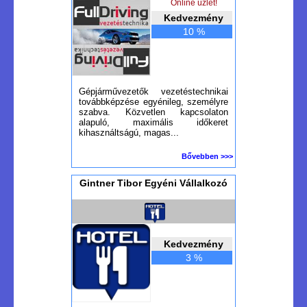
Online üzlet!
Kedvezmény
10 %
Gépjárművezetők vezetéstechnikai
továbbképzése egyénileg, személyre
szabva. Közvetlen kapcsolaton
alapuló, maximális időkeret
kihasználtságú, magas...
Bővebben >>>
Gintner Tibor Egyéni Vállalkozó
Kedvezmény
3 %