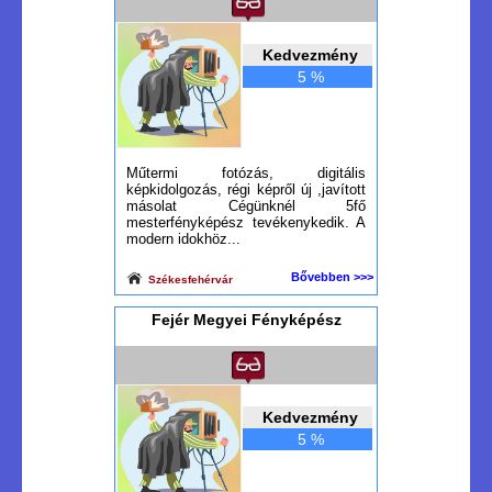
Kedvezmény
5 %
Műtermi fotózás, digitális
képkidolgozás, régi képről új ,javított
másolat Cégünknél 5fő
mesterfényképész tevékenykedik. A
modern idokhöz...
Bővebben >>>
Székesfehérvár
Fejér Megyei Fényképész
Kedvezmény
5 %