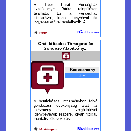
A Tibor Barát Vendégház
szálláshelye Rátka településen
található. Ez a vendégház
síiskolával, közös konyhával és
ingyenes wifivel rendelkezik. A...
Bővebben >>>
Rátka
Gréti Időseket Támogató és
Gondozó Alapítvány...
Kedvezmény
3 %
A bentlakásos intézményben folyó
gondozási tevékenység alatt az
intézmény szolgáltatását
igénybevevők részére, olyan fizikai,
mentális, életvezetési...
Bővebben >>>
Mezőhegyes