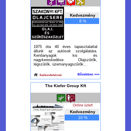
Kedvezmény
8 %
1975 óta 40 éves tapasztalattal
állunk az autósok szolgálatára.
Kenőanyagok kis és
nagykereskedése. Olajszűrők,
légszűrők, üzemanyagszűrők...
Bővebben >>>
Székesfehérvár
The Kiefer Group Kft
Online üzlet!
Kedvezmény
10 %