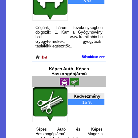
5 %
Cégünk, három tevékenységben
dolgozik: 1. Kamilla Gyógynövény
bolt. www.kamillabio.hu
Gyógytermékek, gyógyteák,
táplálékkiegészítők...
Bővebben >>>
Érd
Képes Autó, Képes
Haszongépjármű
Kedvezmény
15 %
Képes Autó és Képes
Haszongépjármű Magazin