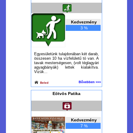
Kedvezmény
3 %
Egyesületünk tulajdonában két darab,
összesen 10 ha vízfelületű tó van. A
tavak mesterségesen, (volt téglagyári
agyagbányák) lettek kialakítva.
Vizük...
Bővebben >>>
Beled
Eötvös Patika
Kedvezmény
7 %