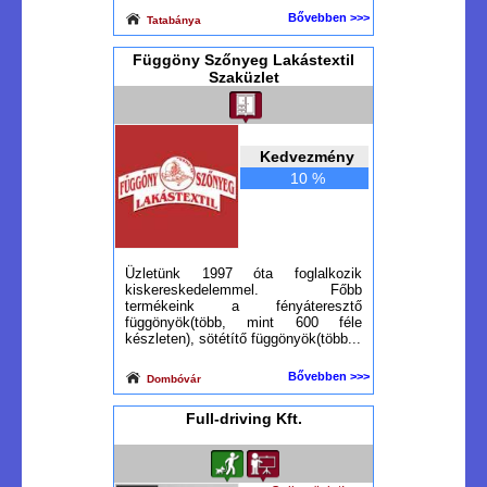
Bővebben >>>
Tatabánya
Függöny Szőnyeg Lakástextil
Szaküzlet
Kedvezmény
10 %
Üzletünk 1997 óta foglalkozik
kiskereskedelemmel. Főbb
termékeink a fényáteresztő
függönyök(több, mint 600 féle
készleten), sötétítő függönyök(több...
Bővebben >>>
Dombóvár
Full-driving Kft.