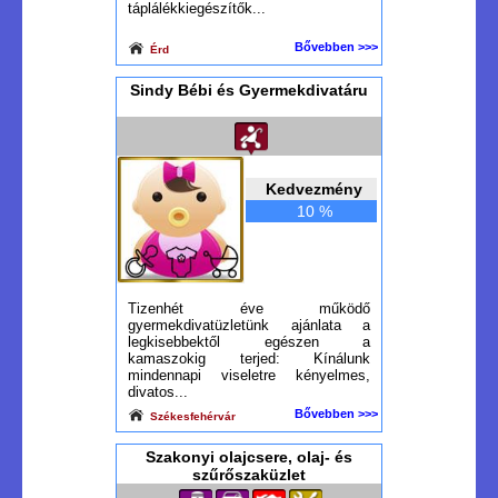
táplálékkiegészítők...
Bővebben >>>
Érd
Sindy Bébi és Gyermekdivatáru
Kedvezmény
10 %
Tizenhét éve működő
gyermekdivatüzletünk ajánlata a
legkisebbektől egészen a
kamaszokig terjed: Kínálunk
mindennapi viseletre kényelmes,
divatos...
Bővebben >>>
Székesfehérvár
Szakonyi olajcsere, olaj- és
szűrőszaküzlet