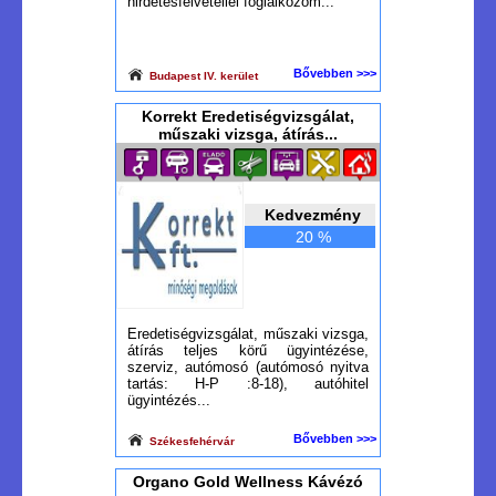
hirdetésfelvétellel foglalkozom...
Bővebben >>>
Budapest IV. kerület
Korrekt Eredetiségvizsgálat,
műszaki vizsga, átírás...
Kedvezmény
20 %
Eredetiségvizsgálat, műszaki vizsga,
átírás teljes körű ügyintézése,
szerviz, autómosó (autómosó nyitva
tartás: H-P :8-18), autóhitel
ügyintézés...
Bővebben >>>
Székesfehérvár
Organo Gold Wellness Kávézó