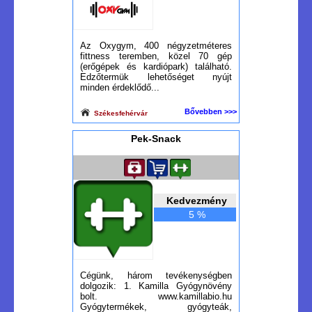
Az Oxygym, 400 négyzetméteres
fittness teremben, közel 70 gép
(erőgépek és kardiópark) található.
Edzőtermük lehetőséget nyújt
minden érdeklődő...
Bővebben >>>
Székesfehérvár
Pek-Snack
Kedvezmény
5 %
Cégünk, három tevékenységben
dolgozik: 1. Kamilla Gyógynövény
bolt. www.kamillabio.hu
Gyógytermékek, gyógyteák,