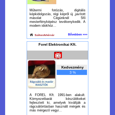
Műtermi fotózás, digitális
képkidolgozás, régi képről új ,javított
másolat Cégünknél 5fő
mesterfényképész tevékenykedik. A
modern idokhöz...
Bővebben >>>
Székesfehérvár
Forel Elektronikai Kft.
Kedvezmény
3 %
A FOREL Kft. 1991-ben alakult.
Környezetbarát készülékeket
fejlesztett ki, amelyek kiváltják a
rágcsálóirtásban használt mérgek és
más mérgező vegyi...