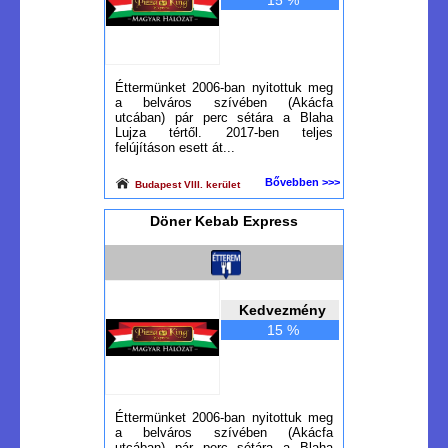
15 %
Éttermünket 2006-ban nyitottuk meg
a belváros szívében (Akácfa
utcában) pár perc sétára a Blaha
Lujza tértől. 2017-ben teljes
felújításon esett át...
Bővebben >>>
Budapest VIII. kerület
Döner Kebab Express
Kedvezmény
15 %
Éttermünket 2006-ban nyitottuk meg
a belváros szívében (Akácfa
utcában) pár perc sétára a Blaha