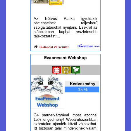
Az Eötvos Patika igyekszik
pácienseinek teljeskörű
szolgáltatásokat nyújtani. Ezekről az
alábbiakban kaphat részletesebb
tájékoztatást:...
Bővebben >>>
Budapest VI. kerület
Evapresent Webshop
Kedvezmény
15 %
G4 partnerkártyával most azonnal
15% engedmény! Webáruházunkban
számtalan ajándék közül választhat.
Itt biztosan talál mindenkinek valami