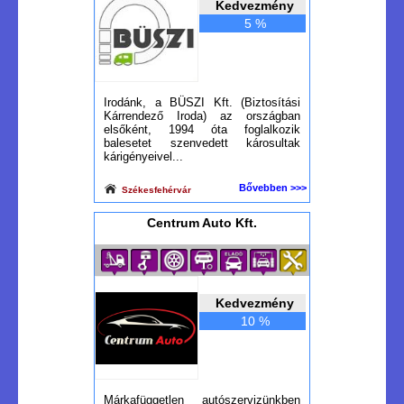
Kedvezmény
5 %
Irodánk, a BÜSZI Kft. (Biztosítási
Kárrendező Iroda) az országban
elsőként, 1994 óta foglalkozik
balesetet szenvedett károsultak
kárigényeivel...
Bővebben >>>
Székesfehérvár
Centrum Auto Kft.
Kedvezmény
10 %
Márkafüggetlen autószervizünkben