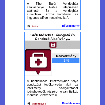
A Tibor Barát Vendégház
szálláshelye Rátka településen
található. Ez a vendégház
síiskolával, közös konyhával és
ingyenes wifivel rendelkezik. A...
Bővebben >>>
Rátka
Gréti Időseket Támogató és
Gondozó Alapítvány...
Kedvezmény
3 %
A bentlakásos intézményben folyó
gondozási tevékenység alatt az
intézmény szolgáltatását
igénybevevők részére, olyan fizikai,
mentális, életvezetési...
Bővebben >>>
Mezőhegyes