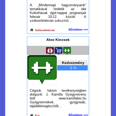
A „Mindennapi hagyományaink”
tematikával hirdetik az idei
Kultúrházak éjjel-nappal programjait
február 10-12. között. A
székesfehérvári sokszínű...
Bővebben >>>
Székesfehérvár
Aloe Kincsek
Kedvezmény
5 %
Cégünk, három tevékenységben
dolgozik: 1. Kamilla Gyógynövény
bolt. www.kamillabio.hu
Gyógytermékek, gyógyteák,
táplálékkiegészítők...
Bővebben >>>
Érd