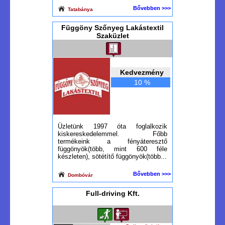
Bővebben >>>
Tatabánya
Függöny Szőnyeg Lakástextil
Szaküzlet
Kedvezmény
10 %
Üzletünk 1997 óta foglalkozik
kiskereskedelemmel. Főbb
termékeink a fényáteresztő
függönyök(több, mint 600 féle
készleten), sötétítő függönyök(több...
Bővebben >>>
Dombóvár
Full-driving Kft.