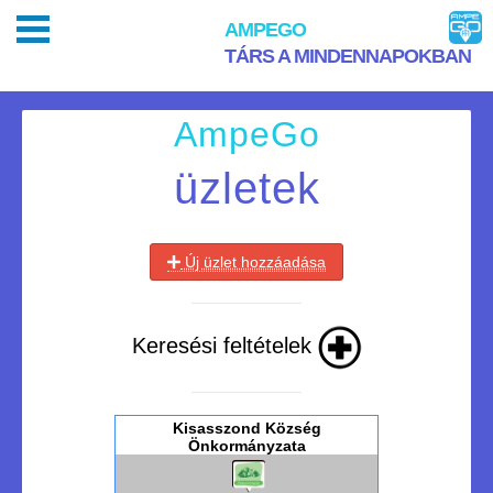
AMPEGO
TÁRS A MINDENNAPOKBAN
AmpeGo
üzletek
Új üzlet hozzáadása
Keresési feltételek
Kisasszond Község
Önkormányzata