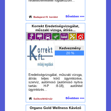
hirdetésfelvétellel foglalkozom...
Bővebben >>>
Budapest IV. kerület
Korrekt Eredetiségvizsgálat,
műszaki vizsga, átírás...
Kedvezmény
20 %
Eredetiségvizsgálat, műszaki vizsga,
átírás teljes körű ügyintézése,
szerviz, autómosó (autómosó nyitva
tartás: H-P :8-18), autóhitel
ügyintézés...
Bővebben >>>
Székesfehérvár
Organo Gold Wellness Kávézó