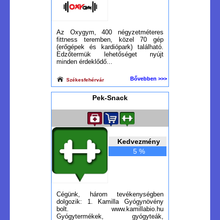
Az Oxygym, 400 négyzetméteres
fittness teremben, közel 70 gép
(erőgépek és kardiópark) található.
Edzőtermük lehetőséget nyújt
minden érdeklődő...
Bővebben >>>
Székesfehérvár
Pek-Snack
Kedvezmény
5 %
Cégünk, három tevékenységben
dolgozik: 1. Kamilla Gyógynövény
bolt. www.kamillabio.hu
Gyógytermékek, gyógyteák,