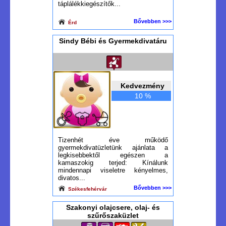
táplálékkiegészítők...
Bővebben >>>
Érd
Sindy Bébi és Gyermekdivatáru
Kedvezmény
10 %
Tizenhét éve működő
gyermekdivatüzletünk ajánlata a
legkisebbektől egészen a
kamaszokig terjed: Kínálunk
mindennapi viseletre kényelmes,
divatos...
Bővebben >>>
Székesfehérvár
Szakonyi olajcsere, olaj- és
szűrőszaküzlet