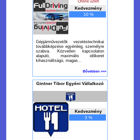
Online üzlet!
Kedvezmény
10 %
Gépjárművezetők vezetéstechnikai
továbbképzése egyénileg, személyre
szabva. Közvetlen kapcsolaton
alapuló, maximális időkeret
kihasználtságú, magas...
Bővebben >>>
Gintner Tibor Egyéni Vállalkozó
Kedvezmény
3 %