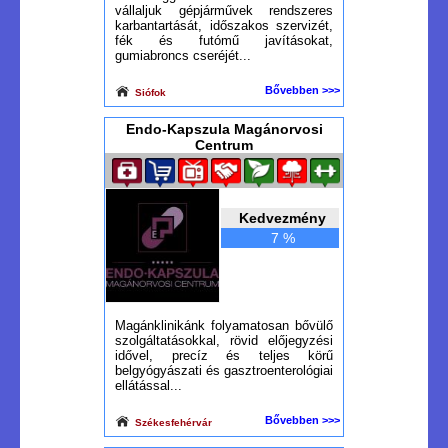
vállaljuk gépjárművek rendszeres
karbantartását, időszakos szervizét,
fék és futómű javításokat,
gumiabroncs cseréjét...
Bővebben >>>
Siófok
Endo-Kapszula Magánorvosi
Centrum
Kedvezmény
7 %
Magánklinikánk folyamatosan bővülő
szolgáltatásokkal, rövid előjegyzési
idővel, precíz és teljes körű
belgyógyászati és gasztroenterológiai
ellátással...
Bővebben >>>
Székesfehérvár