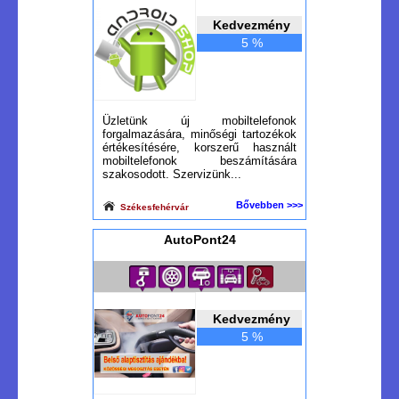
Kedvezmény
5 %
Üzletünk új mobiltelefonok
forgalmazására, minőségi tartozékok
értékesítésére, korszerű használt
mobiltelefonok beszámítására
szakosodott. Szervizünk...
Bővebben >>>
Székesfehérvár
AutoPont24
Kedvezmény
5 %