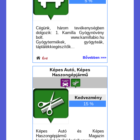
5 %
Cégünk, három tevékenységben
dolgozik: 1. Kamilla Gyógynövény
bolt. www.kamillabio.hu
Gyógytermékek, gyógyteák,
táplálékkiegészítők...
Bővebben >>>
Érd
Képes Autó, Képes
Haszongépjármű
Kedvezmény
15 %
Képes Autó és Képes
Haszongépjármű Magazin