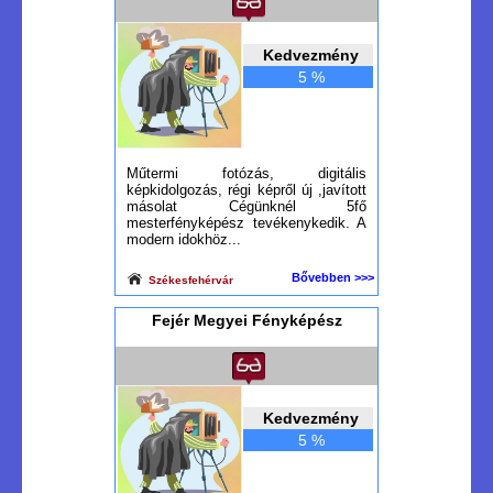
Kedvezmény
5 %
Műtermi fotózás, digitális
képkidolgozás, régi képről új ,javított
másolat Cégünknél 5fő
mesterfényképész tevékenykedik. A
modern idokhöz...
Bővebben >>>
Székesfehérvár
Fejér Megyei Fényképész
Kedvezmény
5 %