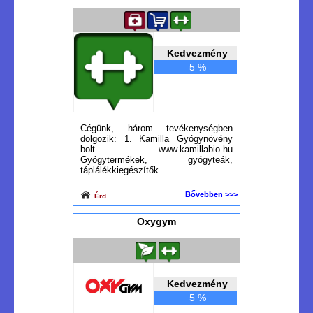
Kedvezmény
5 %
Cégünk, három tevékenységben
dolgozik: 1. Kamilla Gyógynövény
bolt. www.kamillabio.hu
Gyógytermékek, gyógyteák,
táplálékkiegészítők...
Bővebben >>>
Érd
Oxygym
Kedvezmény
5 %