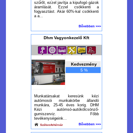
szűrőt, ezzel javítja a kipufogó gázok
áramlását. Ezzel csökkenti a
fogyasztást. Akár 60%-kal csökkenti
a a...
Bővebben >>>
Dhm Vagyonkezelő Kft
Kedvezmény
5 %
Munkatársakat keresünk kézi
autómosói munkakörbe állandó
munkára, 25-45 éves korig. DHM
Kézi autómsó-autókölcsönző-
gumiszerviz. Főbb
tevékenységeink...
Bővebben >>>
Székesfehérvár