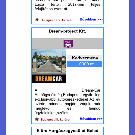
Lujza tértől. 2017-ben teljes
felújításon esett át...
Bővebben >>>
Budapest XIV. kerület
Dream-project Kft.
Kedvezmény
10000
FT
A Dream-Car
Autóügynökség,Budapest egyik leg
exclusivabb autókereskedése! Az év
szinte minden napján várjuk már
meglévő és leendő
ügyfeleinket,széles...
Bővebben >>>
Budapest III. kerület
Előre Horgászegyesület Beled