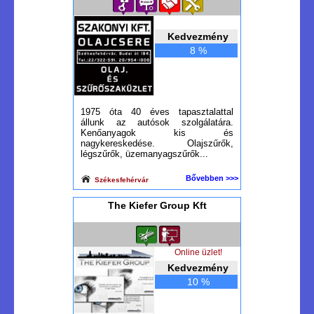
Kedvezmény
8 %
1975 óta 40 éves tapasztalattal
állunk az autósok szolgálatára.
Kenőanyagok kis és
nagykereskedése. Olajszűrők,
légszűrők, üzemanyagszűrők...
Bővebben >>>
Székesfehérvár
The Kiefer Group Kft
Online üzlet!
Kedvezmény
10 %