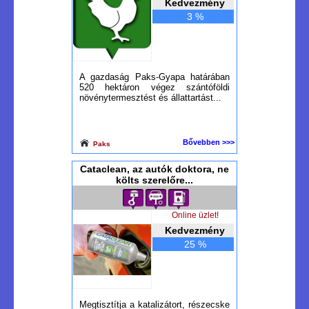
Kedvezmény
3 %
A gazdaság Paks-Gyapa határában
520 hektáron végez szántóföldi
növénytermesztést és állattartást...
Bővebben >>>
Paks
Cataclean, az autók doktora, ne
költs szerelőre...
Online üzlet!
Kedvezmény
25 %
Megtisztítja a katalizátort, részecske