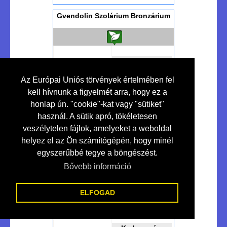
Gvendolin Szolárium Bronzárium
Kedvezmény
10 %
Az Európai Uniós törvények értelmében fel
kell hívnunk a figyelmét arra, hogy ez a
honlap ún. "cookie"-kat vagy "sütiket"
Szolárium Studió...
használ. A sütik apró, tökéletesen
veszélytelen fájlok, amelyeket a weboldal
helyez el az Ön számítógépén, hogy minél
egyszerűbbé tegye a böngészést.
Bővebben >>>
Makó
Bővebb információ
Ht-led - Lakossági-ipari Led
Világítás
ELFOGAD