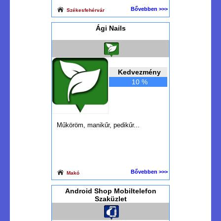
Bővebben >>>
Székesfehérvár
Ági Nails
Kedvezmény
10 %
Műköröm, manikűr, pedikűr...
Bővebben >>>
Makó
Android Shop Mobiltelefon
Szaküzlet