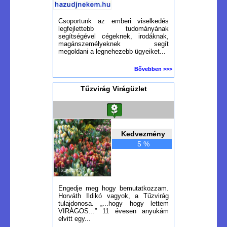
Csoportunk az emberi viselkedés
legfejlettebb tudományának
segítségével cégeknek, irodáknak,
magánszemélyeknek segít
megoldani a legnehezebb ügyeiket...
Bővebben >>>
Tűzvirág Virágüzlet
Kedvezmény
5 %
Engedje meg hogy bemutatkozzam.
Horváth Ildikó vagyok, a Tűzvirág
tulajdonosa. „...hogy hogy lettem
VIRÁGOS...” 11 évesen anyukám
elvitt egy...