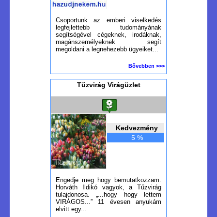
Csoportunk az emberi viselkedés
legfejlettebb tudományának
segítségével cégeknek, irodáknak,
magánszemélyeknek segít
megoldani a legnehezebb ügyeiket...
Bővebben >>>
Tűzvirág Virágüzlet
Kedvezmény
5 %
Engedje meg hogy bemutatkozzam.
Horváth Ildikó vagyok, a Tűzvirág
tulajdonosa. „...hogy hogy lettem
VIRÁGOS...” 11 évesen anyukám
elvitt egy...