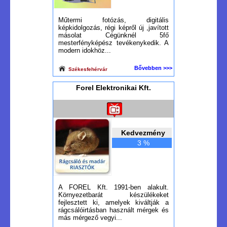
Műtermi fotózás, digitális
képkidolgozás, régi képről új ,javított
másolat Cégünknél 5fő
mesterfényképész tevékenykedik. A
modern idokhöz...
Bővebben >>>
Székesfehérvár
Forel Elektronikai Kft.
Kedvezmény
3 %
A FOREL Kft. 1991-ben alakult.
Környezetbarát készülékeket
fejlesztett ki, amelyek kiváltják a
rágcsálóirtásban használt mérgek és
más mérgező vegyi...