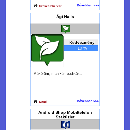
Bővebben >>>
Székesfehérvár
Ági Nails
Kedvezmény
10 %
Műköröm, manikűr, pedikűr...
Bővebben >>>
Makó
Android Shop Mobiltelefon
Szaküzlet