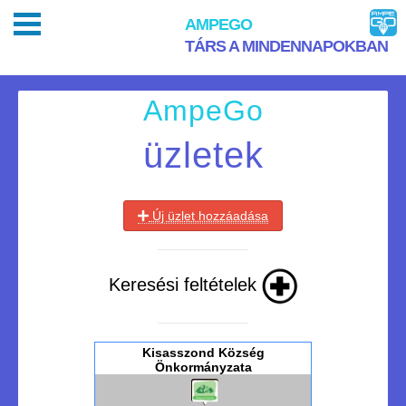
AMPEGO
TÁRS A MINDENNAPOKBAN
AmpeGo
üzletek
Új üzlet hozzáadása
Keresési feltételek
Kisasszond Község
Önkormányzata