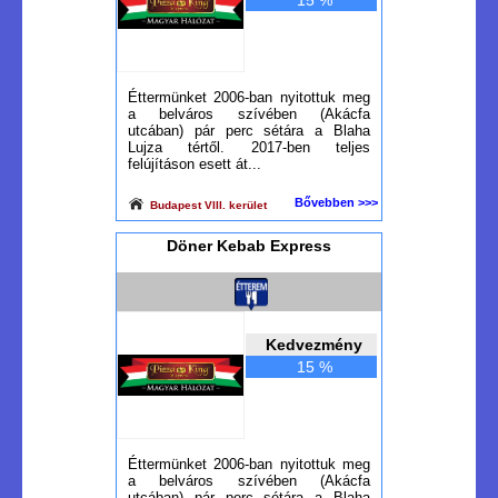
15 %
Éttermünket 2006-ban nyitottuk meg
a belváros szívében (Akácfa
utcában) pár perc sétára a Blaha
Lujza tértől. 2017-ben teljes
felújításon esett át...
Bővebben >>>
Budapest VIII. kerület
Döner Kebab Express
Kedvezmény
15 %
Éttermünket 2006-ban nyitottuk meg
a belváros szívében (Akácfa
utcában) pár perc sétára a Blaha