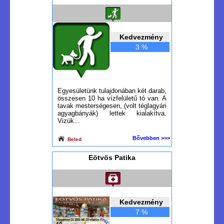
Kedvezmény
3 %
Egyesületünk tulajdonában két darab,
összesen 10 ha vízfelületű tó van. A
tavak mesterségesen, (volt téglagyári
agyagbányák) lettek kialakítva.
Vizük...
Bővebben >>>
Beled
Eötvös Patika
Kedvezmény
7 %