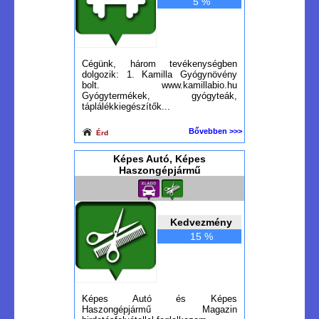
5 %
Cégünk, három tevékenységben
dolgozik: 1. Kamilla Gyógynövény
bolt. www.kamillabio.hu
Gyógytermékek, gyógyteák,
táplálékkiegészítők...
Bővebben >>>
Érd
Képes Autó, Képes
Haszongépjármű
Kedvezmény
15 %
Képes Autó és Képes
Haszongépjármű Magazin