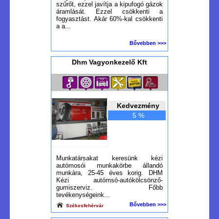
szűrőt, ezzel javítja a kipufogó gázok
áramlását. Ezzel csökkenti a
fogyasztást. Akár 60%-kal csökkenti
a a...
Bővebben >>>
Dhm Vagyonkezelő Kft
Kedvezmény
5 %
Munkatársakat keresünk kézi
autómosói munkakörbe állandó
munkára, 25-45 éves korig. DHM
Kézi autómsó-autókölcsönző-
gumiszerviz. Főbb
tevékenységeink...
Bővebben >>>
Székesfehérvár