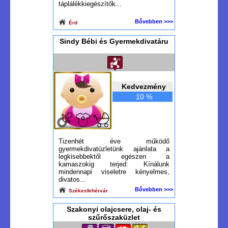
táplálékkiegészítők...
Bővebben >>>
Érd
Sindy Bébi és Gyermekdivatáru
Kedvezmény
10 %
Tizenhét éve működő
gyermekdivatüzletünk ajánlata a
legkisebbektől egészen a
kamaszokig terjed: Kínálunk
mindennapi viseletre kényelmes,
divatos...
Bővebben >>>
Székesfehérvár
Szakonyi olajcsere, olaj- és
szűrőszaküzlet