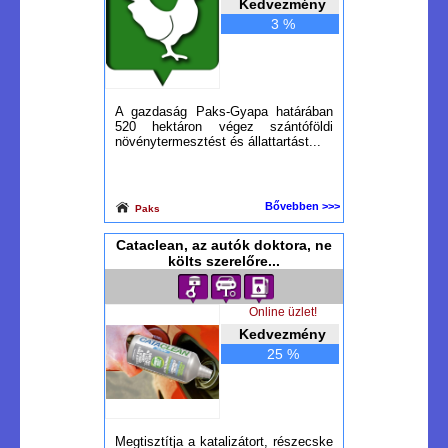
Kedvezmény
3 %
A gazdaság Paks-Gyapa határában
520 hektáron végez szántóföldi
növénytermesztést és állattartást...
Bővebben >>>
Paks
Cataclean, az autók doktora, ne
költs szerelőre...
Online üzlet!
Kedvezmény
25 %
Megtisztítja a katalizátort, részecske