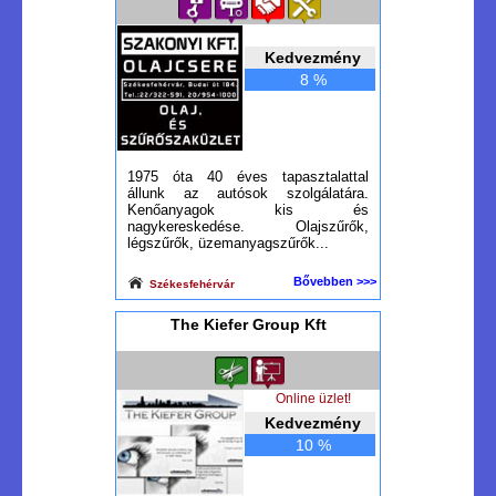
Kedvezmény
8 %
1975 óta 40 éves tapasztalattal
állunk az autósok szolgálatára.
Kenőanyagok kis és
nagykereskedése. Olajszűrők,
légszűrők, üzemanyagszűrők...
Bővebben >>>
Székesfehérvár
The Kiefer Group Kft
Online üzlet!
Kedvezmény
10 %