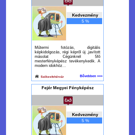
Kedvezmény
5 %
Műtermi fotózás, digitális
képkidolgozás, régi képről új ,javított
másolat Cégünknél 5fő
mesterfényképész tevékenykedik. A
modern idokhöz...
Bővebben >>>
Székesfehérvár
Fejér Megyei Fényképész
Kedvezmény
5 %