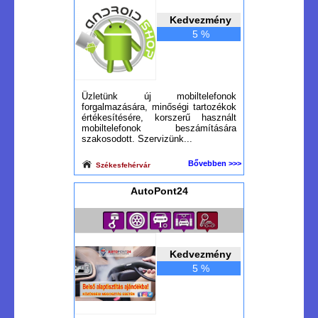
Kedvezmény
5 %
Üzletünk új mobiltelefonok
forgalmazására, minőségi tartozékok
értékesítésére, korszerű használt
mobiltelefonok beszámítására
szakosodott. Szervizünk...
Bővebben >>>
Székesfehérvár
AutoPont24
Kedvezmény
5 %