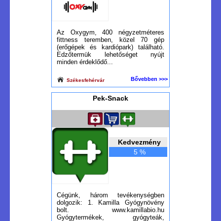
Az Oxygym, 400 négyzetméteres
fittness teremben, közel 70 gép
(erőgépek és kardiópark) található.
Edzőtermük lehetőséget nyújt
minden érdeklődő...
Bővebben >>>
Székesfehérvár
Pek-Snack
Kedvezmény
5 %
Cégünk, három tevékenységben
dolgozik: 1. Kamilla Gyógynövény
bolt. www.kamillabio.hu
Gyógytermékek, gyógyteák,