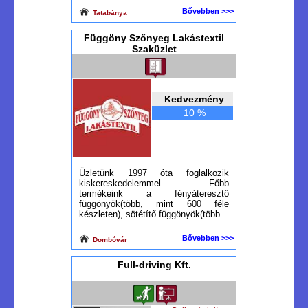
Bővebben >>>
Tatabánya
Függöny Szőnyeg Lakástextil
Szaküzlet
Kedvezmény
10 %
Üzletünk 1997 óta foglalkozik
kiskereskedelemmel. Főbb
termékeink a fényáteresztő
függönyök(több, mint 600 féle
készleten), sötétítő függönyök(több...
Bővebben >>>
Dombóvár
Full-driving Kft.