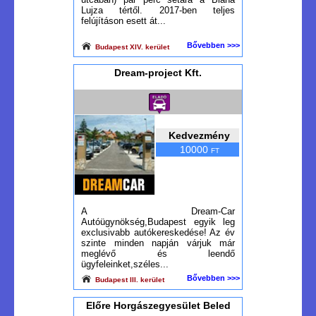
Lujza tértől. 2017-ben teljes
felújításon esett át...
Bővebben >>>
Budapest XIV. kerület
Dream-project Kft.
Kedvezmény
10000
FT
A Dream-Car
Autóügynökség,Budapest egyik leg
exclusivabb autókereskedése! Az év
szinte minden napján várjuk már
meglévő és leendő
ügyfeleinket,széles...
Bővebben >>>
Budapest III. kerület
Előre Horgászegyesület Beled