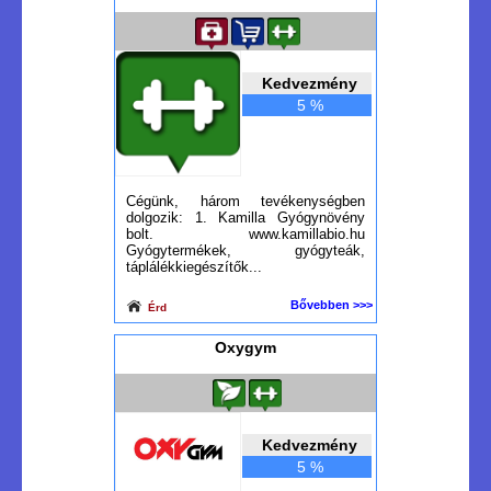
Kedvezmény
5 %
Cégünk, három tevékenységben
dolgozik: 1. Kamilla Gyógynövény
bolt. www.kamillabio.hu
Gyógytermékek, gyógyteák,
táplálékkiegészítők...
Bővebben >>>
Érd
Oxygym
Kedvezmény
5 %