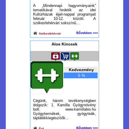
A „Mindennapi hagyományaink”
tematikával hirdetik az idei
Kultúrházak éjjel-nappal programjait
február 10-12. között. A
székesfehérvári sokszínű...
Bővebben >>>
Székesfehérvár
Aloe Kincsek
Kedvezmény
5 %
Cégünk, három tevékenységben
dolgozik: 1. Kamilla Gyógynövény
bolt. www.kamillabio.hu
Gyógytermékek, gyógyteák,
táplálékkiegészítők...
Bővebben >>>
Érd