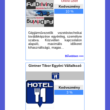
Online üzlet!
Kedvezmény
10 %
Gépjárművezetők vezetéstechnikai
továbbképzése egyénileg, személyre
szabva. Közvetlen kapcsolaton
alapuló, maximális időkeret
kihasználtságú, magas...
Bővebben >>>
Gintner Tibor Egyéni Vállalkozó
Kedvezmény
3 %