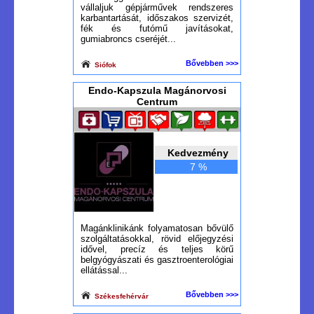
vállaljuk gépjárművek rendszeres
karbantartását, időszakos szervizét,
fék és futómű javításokat,
gumiabroncs cseréjét...
Bővebben >>>
Siófok
Endo-Kapszula Magánorvosi
Centrum
Kedvezmény
7 %
Magánklinikánk folyamatosan bővülő
szolgáltatásokkal, rövid előjegyzési
idővel, precíz és teljes körű
belgyógyászati és gasztroenterológiai
ellátással...
Bővebben >>>
Székesfehérvár