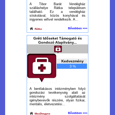
A Tibor Barát Vendégház
szálláshelye Rátka településen
található. Ez a vendégház
síiskolával, közös konyhával és
ingyenes wifivel rendelkezik. A...
Bővebben >>>
Rátka
Gréti Időseket Támogató és
Gondozó Alapítvány...
Kedvezmény
3 %
A bentlakásos intézményben folyó
gondozási tevékenység alatt az
intézmény szolgáltatását
igénybevevők részére, olyan fizikai,
mentális, életvezetési...
Bővebben >>>
Mezőhegyes