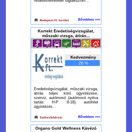
hirdetésfelvétellel foglalkozom...
Bővebben >>>
Budapest IV. kerület
Korrekt Eredetiségvizsgálat,
műszaki vizsga, átírás...
Kedvezmény
20 %
Eredetiségvizsgálat, műszaki vizsga,
átírás teljes körű ügyintézése,
szerviz, autómosó (autómosó nyitva
tartás: H-P :8-18), autóhitel
ügyintézés...
Bővebben >>>
Székesfehérvár
Organo Gold Wellness Kávézó