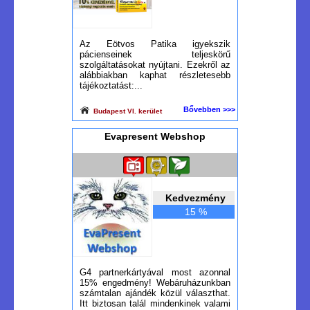
Az Eötvos Patika igyekszik
pácienseinek teljeskörű
szolgáltatásokat nyújtani. Ezekről az
alábbiakban kaphat részletesebb
tájékoztatást:...
Bővebben >>>
Budapest VI. kerület
Evapresent Webshop
Kedvezmény
15 %
G4 partnerkártyával most azonnal
15% engedmény! Webáruházunkban
számtalan ajándék közül választhat.
Itt biztosan talál mindenkinek valami