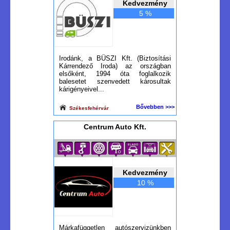
Kedvezmény
5 %
Irodánk, a BÜSZI Kft. (Biztosítási
Kárrendező Iroda) az országban
elsőként, 1994 óta foglalkozik
balesetet szenvedett károsultak
kárigényeivel...
Bővebben >>>
Székesfehérvár
Centrum Auto Kft.
Kedvezmény
10 %
Márkafüggetlen autószervizünkben