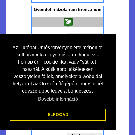
Gvendolin Szolárium Bronzárium
Kedvezmény
10 %
Az Európai Uniós törvények értelmében fel
kell hívnunk a figyelmét arra, hogy ez a
honlap ún. "cookie"-kat vagy "sütiket"
Szolárium Studió...
használ. A sütik apró, tökéletesen
veszélytelen fájlok, amelyeket a weboldal
helyez el az Ön számítógépén, hogy minél
egyszerűbbé tegye a böngészést.
Bővebben >>>
Makó
Bővebb információ
Ht-led - Lakossági-ipari Led
Világítás
ELFOGAD