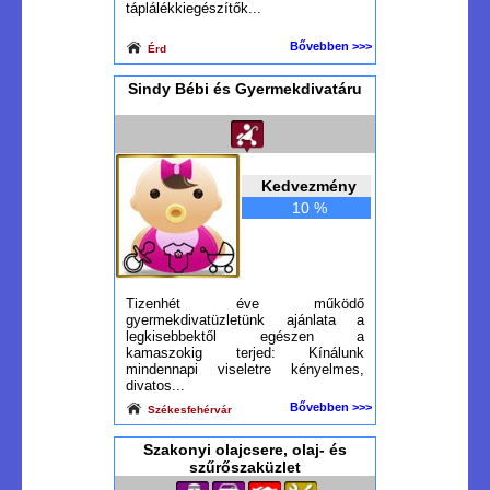
táplálékkiegészítők...
Bővebben >>>
Érd
Sindy Bébi és Gyermekdivatáru
Kedvezmény
10 %
Tizenhét éve működő
gyermekdivatüzletünk ajánlata a
legkisebbektől egészen a
kamaszokig terjed: Kínálunk
mindennapi viseletre kényelmes,
divatos...
Bővebben >>>
Székesfehérvár
Szakonyi olajcsere, olaj- és
szűrőszaküzlet