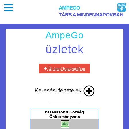
AMPEGO
TÁRS A MINDENNAPOKBAN
AmpeGo
üzletek
Új üzlet hozzáadása
Keresési feltételek
Kisasszond Község
Önkormányzata