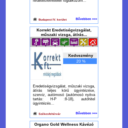
hirdetésfelvétellel foglalkozom...
Bővebben >>>
Budapest IV. kerület
Korrekt Eredetiségvizsgálat,
műszaki vizsga, átírás...
Kedvezmény
20 %
Eredetiségvizsgálat, műszaki vizsga,
átírás teljes körű ügyintézése,
szerviz, autómosó (autómosó nyitva
tartás: H-P :8-18), autóhitel
ügyintézés...
Bővebben >>>
Székesfehérvár
Organo Gold Wellness Kávézó