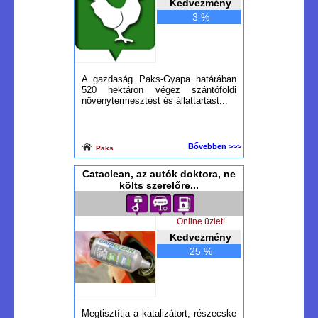
Kedvezmény
3 %
A gazdaság Paks-Gyapa határában
520 hektáron végez szántóföldi
növénytermesztést és állattartást...
Bővebben >>>
Paks
Cataclean, az autók doktora, ne
költs szerelőre...
Online üzlet!
Kedvezmény
25 %
Megtisztítja a katalizátort, részecske