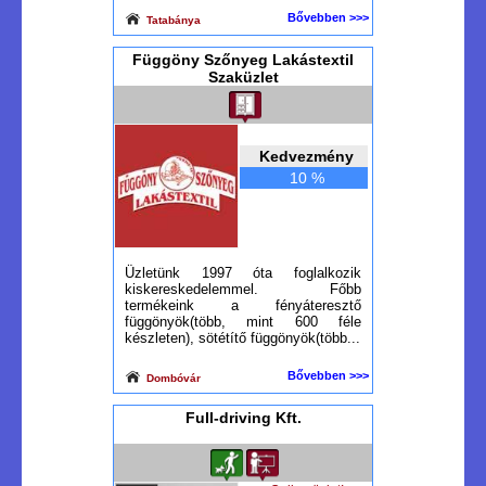
Bővebben >>>
Tatabánya
Függöny Szőnyeg Lakástextil
Szaküzlet
Kedvezmény
10 %
Üzletünk 1997 óta foglalkozik
kiskereskedelemmel. Főbb
termékeink a fényáteresztő
függönyök(több, mint 600 féle
készleten), sötétítő függönyök(több...
Bővebben >>>
Dombóvár
Full-driving Kft.