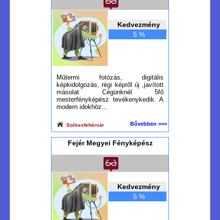
Kedvezmény
5 %
Műtermi fotózás, digitális
képkidolgozás, régi képről új ,javított
másolat Cégünknél 5fő
mesterfényképész tevékenykedik. A
modern idokhöz...
Bővebben >>>
Székesfehérvár
Fejér Megyei Fényképész
Kedvezmény
5 %