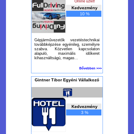
Online üzlet!
Kedvezmény
10 %
Gépjárművezetők vezetéstechnikai
továbbképzése egyénileg, személyre
szabva. Közvetlen kapcsolaton
alapuló, maximális időkeret
kihasználtságú, magas...
Bővebben >>>
Gintner Tibor Egyéni Vállalkozó
Kedvezmény
3 %