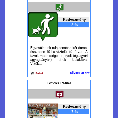
Kedvezmény
3 %
Egyesületünk tulajdonában két darab,
összesen 10 ha vízfelületű tó van. A
tavak mesterségesen, (volt téglagyári
agyagbányák) lettek kialakítva.
Vizük...
Bővebben >>>
Beled
Eötvös Patika
Kedvezmény
7 %