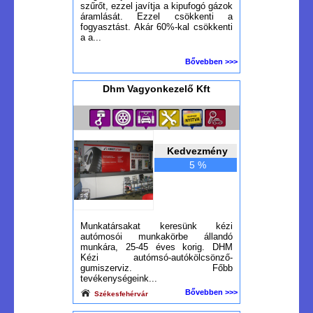
szűrőt, ezzel javítja a kipufogó gázok
áramlását. Ezzel csökkenti a
fogyasztást. Akár 60%-kal csökkenti
a a...
Bővebben >>>
Dhm Vagyonkezelő Kft
Kedvezmény
5 %
Munkatársakat keresünk kézi
autómosói munkakörbe állandó
munkára, 25-45 éves korig. DHM
Kézi autómsó-autókölcsönző-
gumiszerviz. Főbb
tevékenységeink...
Bővebben >>>
Székesfehérvár