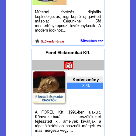
Műtermi fotózás, digitális
képkidolgozás, régi képről új ,javított
másolat Cégünknél 5fő
mesterfényképész tevékenykedik. A
modern idokhöz...
Bővebben >>>
Székesfehérvár
Forel Elektronikai Kft.
Kedvezmény
3 %
A FOREL Kft. 1991-ben alakult.
Környezetbarát készülékeket
fejlesztett ki, amelyek kiváltják a
rágcsálóirtásban használt mérgek és
más mérgező vegyi...