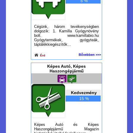
5 %
Cégünk, három tevékenységben
dolgozik: 1. Kamilla Gyógynövény
bolt. www.kamillabio.hu
Gyógytermékek, gyógyteák,
táplálékkiegészítők...
Bővebben >>>
Érd
Képes Autó, Képes
Haszongépjármű
Kedvezmény
15 %
Képes Autó és Képes
Haszongépjármű Magazin