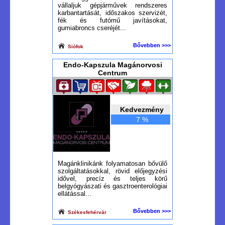
vállaljuk gépjárművek rendszeres
karbantartását, időszakos szervizét,
fék és futómű javításokat,
gumiabroncs cseréjét...
Bővebben >>>
Siófok
Endo-Kapszula Magánorvosi
Centrum
Kedvezmény
7 %
Magánklinikánk folyamatosan bővülő
szolgáltatásokkal, rövid előjegyzési
idővel, precíz és teljes körű
belgyógyászati és gasztroenterológiai
ellátással...
Bővebben >>>
Székesfehérvár