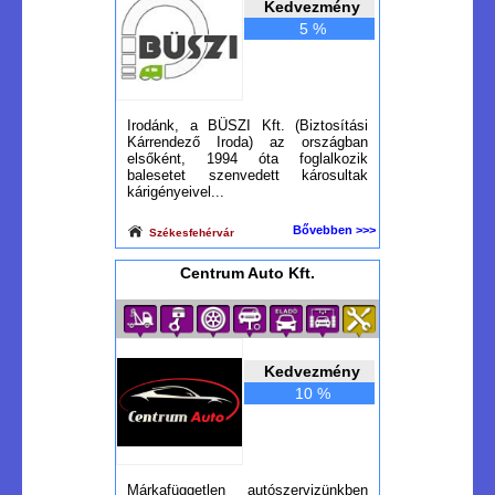
Kedvezmény
5 %
Irodánk, a BÜSZI Kft. (Biztosítási
Kárrendező Iroda) az országban
elsőként, 1994 óta foglalkozik
balesetet szenvedett károsultak
kárigényeivel...
Bővebben >>>
Székesfehérvár
Centrum Auto Kft.
Kedvezmény
10 %
Márkafüggetlen autószervizünkben