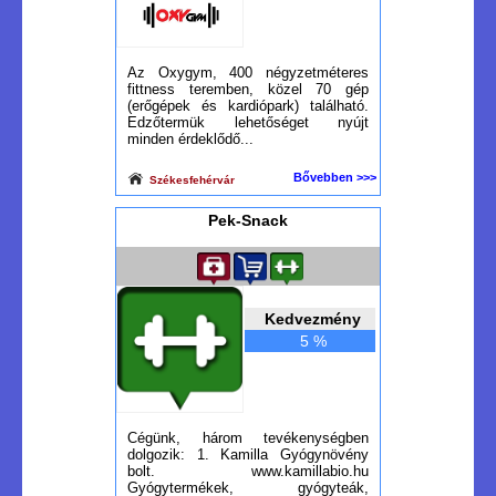
Az Oxygym, 400 négyzetméteres
fittness teremben, közel 70 gép
(erőgépek és kardiópark) található.
Edzőtermük lehetőséget nyújt
minden érdeklődő...
Bővebben >>>
Székesfehérvár
Pek-Snack
Kedvezmény
5 %
Cégünk, három tevékenységben
dolgozik: 1. Kamilla Gyógynövény
bolt. www.kamillabio.hu
Gyógytermékek, gyógyteák,