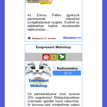
Az Eötvos Patika igyekszik
pácienseinek teljeskörű
szolgáltatásokat nyújtani. Ezekről az
alábbiakban kaphat részletesebb
tájékoztatást:...
Bővebben >>>
Budapest VI. kerület
Evapresent Webshop
Kedvezmény
15 %
G4 partnerkártyával most azonnal
15% engedmény! Webáruházunkban
számtalan ajándék közül választhat.
Itt biztosan talál mindenkinek valami