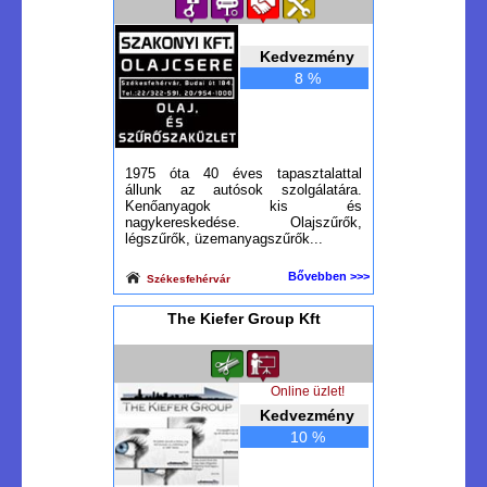
Kedvezmény
8 %
1975 óta 40 éves tapasztalattal
állunk az autósok szolgálatára.
Kenőanyagok kis és
nagykereskedése. Olajszűrők,
légszűrők, üzemanyagszűrők...
Bővebben >>>
Székesfehérvár
The Kiefer Group Kft
Online üzlet!
Kedvezmény
10 %