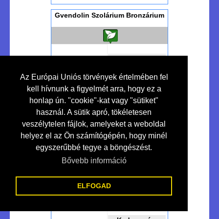
Gvendolin Szolárium Bronzárium
Kedvezmény
10 %
Az Európai Uniós törvények értelmében fel
kell hívnunk a figyelmét arra, hogy ez a
honlap ún. "cookie"-kat vagy "sütiket"
Szolárium Studió...
használ. A sütik apró, tökéletesen
veszélytelen fájlok, amelyeket a weboldal
helyez el az Ön számítógépén, hogy minél
egyszerűbbé tegye a böngészést.
Bővebben >>>
Makó
Bővebb információ
Ht-led - Lakossági-ipari Led
Világítás
ELFOGAD