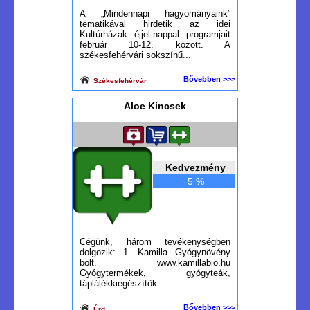
A „Mindennapi hagyományaink”
tematikával hirdetik az idei
Kultúrházak éjjel-nappal programjait
február 10-12. között. A
székesfehérvári sokszínű...
Bővebben >>>
Székesfehérvár
Aloe Kincsek
Kedvezmény
5 %
Cégünk, három tevékenységben
dolgozik: 1. Kamilla Gyógynövény
bolt. www.kamillabio.hu
Gyógytermékek, gyógyteák,
táplálékkiegészítők...
Bővebben >>>
Érd