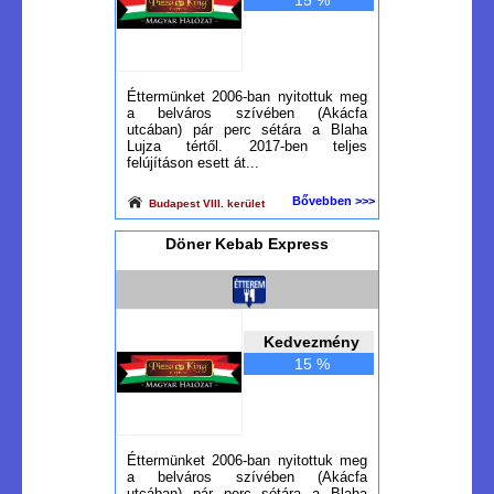
15 %
Éttermünket 2006-ban nyitottuk meg
a belváros szívében (Akácfa
utcában) pár perc sétára a Blaha
Lujza tértől. 2017-ben teljes
felújításon esett át...
Bővebben >>>
Budapest VIII. kerület
Döner Kebab Express
Kedvezmény
15 %
Éttermünket 2006-ban nyitottuk meg
a belváros szívében (Akácfa
utcában) pár perc sétára a Blaha