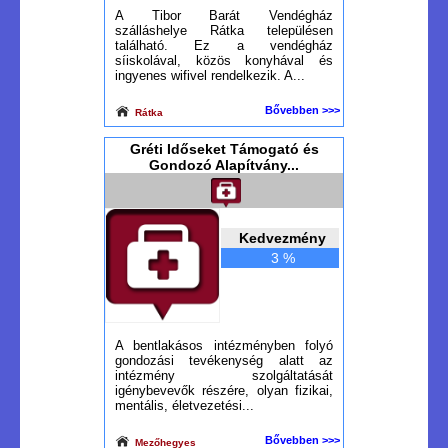
A Tibor Barát Vendégház
szálláshelye Rátka településen
található. Ez a vendégház
síiskolával, közös konyhával és
ingyenes wifivel rendelkezik. A...
Bővebben >>>
Rátka
Gréti Időseket Támogató és
Gondozó Alapítvány...
Kedvezmény
3 %
A bentlakásos intézményben folyó
gondozási tevékenység alatt az
intézmény szolgáltatását
igénybevevők részére, olyan fizikai,
mentális, életvezetési...
Bővebben >>>
Mezőhegyes