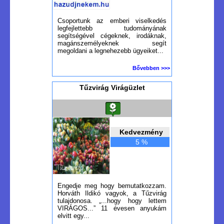
Csoportunk az emberi viselkedés
legfejlettebb tudományának
segítségével cégeknek, irodáknak,
magánszemélyeknek segít
megoldani a legnehezebb ügyeiket...
Bővebben >>>
Tűzvirág Virágüzlet
Kedvezmény
5 %
Engedje meg hogy bemutatkozzam.
Horváth Ildikó vagyok, a Tűzvirág
tulajdonosa. „...hogy hogy lettem
VIRÁGOS...” 11 évesen anyukám
elvitt egy...