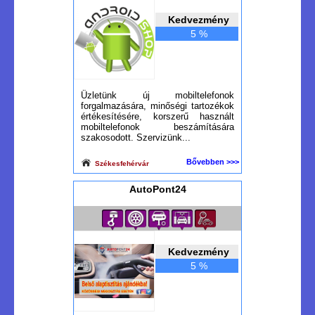
Kedvezmény
5 %
Üzletünk új mobiltelefonok
forgalmazására, minőségi tartozékok
értékesítésére, korszerű használt
mobiltelefonok beszámítására
szakosodott. Szervizünk...
Bővebben >>>
Székesfehérvár
AutoPont24
Kedvezmény
5 %