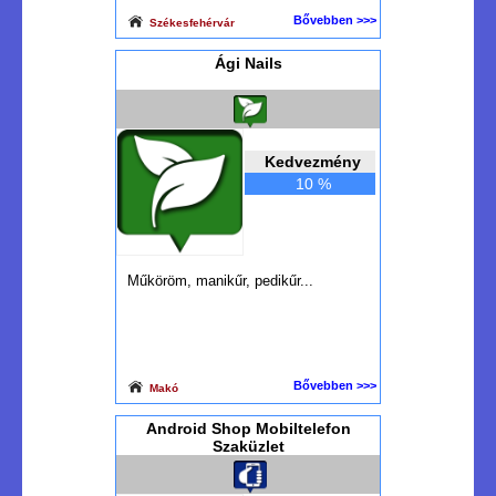
Bővebben >>>
Székesfehérvár
Ági Nails
Kedvezmény
10 %
Műköröm, manikűr, pedikűr...
Bővebben >>>
Makó
Android Shop Mobiltelefon
Szaküzlet