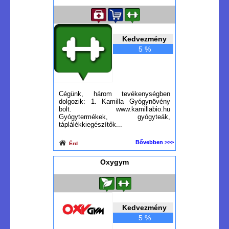
Kedvezmény
5 %
Cégünk, három tevékenységben
dolgozik: 1. Kamilla Gyógynövény
bolt. www.kamillabio.hu
Gyógytermékek, gyógyteák,
táplálékkiegészítők...
Bővebben >>>
Érd
Oxygym
Kedvezmény
5 %