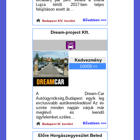
Lujza tértől. 2017-ben teljes
felújításon esett át...
Bővebben >>>
Budapest XIV. kerület
Dream-project Kft.
Kedvezmény
10000
FT
A Dream-Car
Autóügynökség,Budapest egyik leg
exclusivabb autókereskedése! Az év
szinte minden napján várjuk már
meglévő és leendő
ügyfeleinket,széles...
Bővebben >>>
Budapest III. kerület
Előre Horgászegyesület Beled