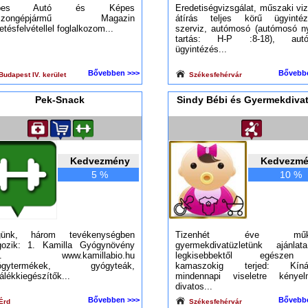
épes Autó és Képes
Eredetiségvizsgálat, műszaki vi
szongépjármű Magazin
átírás teljes körű ügyintéz
etésfelvétellel foglalkozom...
szerviz, autómosó (autómosó ny
tartás: H-P :8-18), autóh
ügyintézés...
Bővebben >>>
Bővebb
udapest IV. kerület
Székesfehérvár
Pek-Snack
Sindy Bébi és Gyermekdiva
Kedvezmény
Kedvezm
5 %
10 %
günk, három tevékenységben
Tizenhét éve műk
gozik: 1. Kamilla Gyógynövény
gyermekdivatüzletünk ajánla
lt. www.kamillabio.hu
legkisebbektől egésze
ógytermékek, gyógyteák,
kamaszokig terjed: Kíná
lálékkiegészítők...
mindennapi viseletre kényel
divatos...
Bővebben >>>
Bővebb
Érd
Székesfehérvár