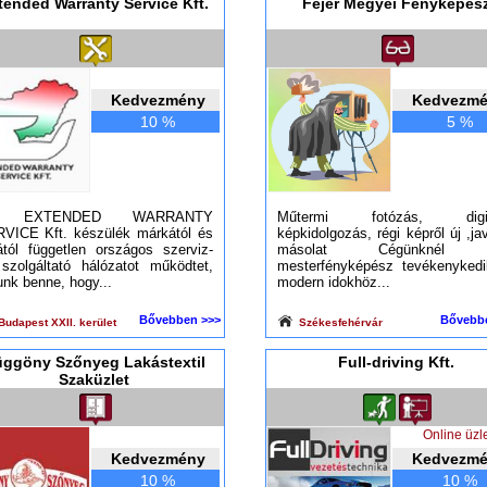
tended Warranty Service Kft.
Fejér Megyei Fényképés
Kedvezmény
Kedvezm
10 %
5 %
 EXTENDED WARRANTY
Műtermi fotózás, digitá
VICE Kft. készülék márkától és
képkidolgozás, régi képről új ,jav
tától független országos szerviz-
másolat Cégünknél 
szolgáltató hálózatot működtet,
mesterfényképész tevékenykedi
unk benne, hogy...
modern idokhöz...
Bővebben >>>
Bővebb
udapest XXII. kerület
Székesfehérvár
ggöny Szőnyeg Lakástextil
Full-driving Kft.
Szaküzlet
Online üzle
Kedvezmény
Kedvezm
10 %
10 %