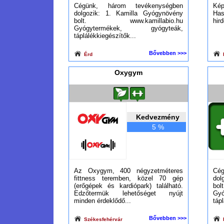
Cégünk, három tevékenységben
K
dolgozik: 1. Kamilla Gyógynövény
Ha
bolt. www.kamillabio.hu
hird
Gyógytermékek, gyógyteák,
táplálékkiegészítők...
Bővebben >>>
Érd
B
Oxygym
Kedvezmény
5 %
Az Oxygym, 400 négyzetméteres
Cé
fittness teremben, közel 70 gép
dol
(erőgépek és kardiópark) található.
bo
Edzőtermük lehetőséget nyújt
Gy
minden érdeklődő...
táp
Bővebben >>>
Székesfehérvár