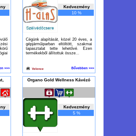
ény
Kedvezmény
10 %
vülő
Cégünk alapítását, közel 20 éves, a
yzési
gépjárműiparban eltöltött, szakmai
körű
tapasztalat tette lehetővé. Ezen
ógiai
termékekből állítottuk össze...
en >>>
Bővebben >>>
Velence
t,
Organo Gold Wellness Kávézó
ény
Kedvezmény
5 %