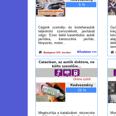
5 %
Cégünk személy- és kisteherautók
Gy
teljeskörű szervizelését, javítását
ki
végzi. Ezen belül karambolos autók
ké
javítása, karosszéria javítás,
al
fényezés, motor...
él
ter
Bővebben >>>
Budapest XIV. kerület
Cataclean, az autók doktora, ne
költs szerelőre...
Online üzlet!
Kedvezmény
25 %
Megtisztítja a katalizátort, részecske
Mu