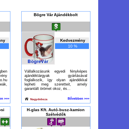
Bögre Vár Ajándékbolt
ény
Kedvezmény
10 %
gben
Vállalkozásunk egyedi fényképes
vény
ajándéktárgyak gyártásával
.hu
foglalkozik, így olyan ajándékkal
ák,
lepheti meg szeretteit, amely
garantált örömet okoz, és...
en >>>
Bővebben >>>
Nagydobsza
si
H-glas Kft. Autó-busz-kamion
Szélvédők