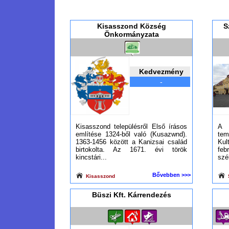
Kisasszond Község
S
Önkormányzata
Kedvezmény
-
Kisasszond településről Első írásos
A 
említése 1324-ből való (Kusazwnd).
te
1363-1456 között a Kanizsai család
Kul
birtokolta. Az 1671. évi török
fe
kincstári...
szé
Bővebben >>>
Kisasszond
Büszi Kft. Kárrendezés