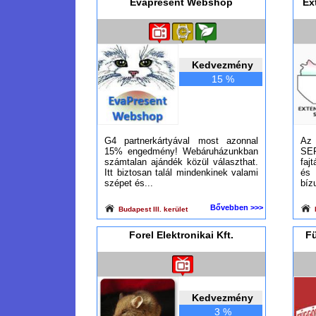
Evapresent Webshop
Ex
Kedvezmény
15 %
G4 partnerkártyával most azonnal
Az
15% engedmény! Webáruházunkban
SER
számtalan ajándék közül választhat.
faj
Itt biztosan talál mindenkinek valami
és 
szépet és...
bíz
Bővebben >>>
Budapest III. kerület
B
Forel Elektronikai Kft.
Fü
Kedvezmény
3 %