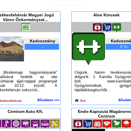
zékesfehérvár Megyei Jogú
Aloe Kincsek
Város Önkormányzat...
Kedvezmény
Kedvezm
-
5 %
„Mindennapi hagyományaink”
Cégünk, három tevékenysé
matikával hirdetik az idei
dolgozik: 1. Kamilla Gyógynö
túrházak éjjel-nappal programjait
bolt. www.kamillabio
bruár 10-12. között. A
Gyógytermékek, gyógyte
kesfehérvári sokszínű...
táplálékkiegészítők...
Bővebben >>>
Bővebb
Székesfehérvár
Érd
Centrum Auto Kft.
Endo-Kapszula Magánorvo
Centrum