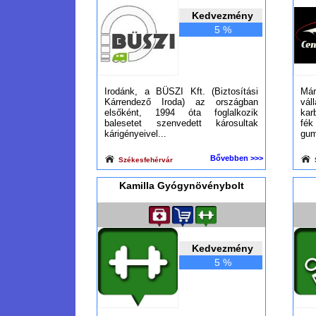
Kedvezmény
5 %
Irodánk, a BÜSZI Kft. (Biztosítási
Már
Kárrendező Iroda) az országban
vál
elsőként, 1994 óta foglalkozik
kar
balesetet szenvedett károsultak
fé
kárigényeivel...
gum
Bővebben >>>
Székesfehérvár
Kamilla Gyógynövénybolt
Kedvezmény
5 %