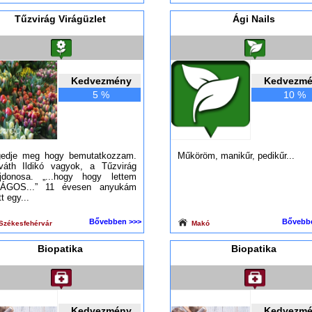
Tűzvirág Virágüzlet
Ági Nails
Kedvezmény
Kedvezm
5 %
10 %
edje meg hogy bemutatkozzam.
Műköröm, manikűr, pedikűr...
váth Ildikó vagyok, a Tűzvirág
ajdonosa. „...hogy hogy lettem
RÁGOS...” 11 évesen anyukám
tt egy...
Bővebben >>>
Bővebb
Székesfehérvár
Makó
Biopatika
Biopatika
Kedvezmény
Kedvezm