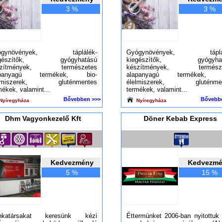
3 %
3 %
ógynövények, táplálék-
Gyógynövények, táplál
egészítők, gyógyhatású
kiegészítők, gyógyhat
szítmények, természetes
készítmények, természe
apanyagú termékek, bio-
alapanyagú termékek, b
elmiszerek, gluténmentes
élelmiszerek, gluténmen
mékek, valamint...
termékek, valamint...
Bővebben >>>
Bővebb
Nyíregyháza
Nyíregyháza
Dhm Vagyonkezelő Kft
Döner Kebab Express
Kedvezmény
Kedvezm
5 %
15 %
nkatársakat keresünk kézi
Éttermünket 2006-ban nyitottuk