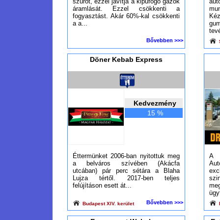
szűrőt, ezzel javítja a kipufogó gázok
au
áramlását. Ezzel csökkenti a
mun
fogyasztást. Akár 60%-kal csökkenti
Ké
a a...
g
tev
Bővebben >>>
Döner Kebab Express
Kedvezmény
15 %
Éttermünket 2006-ban nyitottuk meg
A
a belváros szívében (Akácfa
Aut
utcában) pár perc sétára a Blaha
exc
Lujza tértől. 2017-ben teljes
szi
felújításon esett át...
m
ügy
Bővebben >>>
Budapest XIV. kerület
B