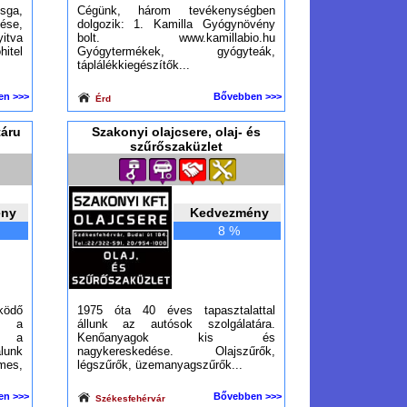
zsga,
Cégünk, három tevékenységben
ése,
dolgozik: 1. Kamilla Gyógynövény
itva
bolt. www.kamillabio.hu
itel
Gyógytermékek, gyógyteák,
táplálékkiegészítők...
en >>>
Bővebben >>>
Érd
táru
Szakonyi olajcsere, olaj- és
szűrőszaküzlet
ény
Kedvezmény
8 %
ödő
1975 óta 40 éves tapasztalattal
ta a
állunk az autósok szolgálatára.
n a
Kenőanyagok kis és
lunk
nagykereskedése. Olajszűrők,
mes,
légszűrők, üzemanyagszűrők...
en >>>
Bővebben >>>
Székesfehérvár