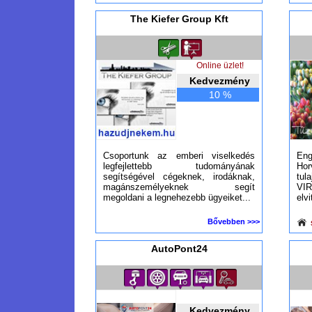
The Kiefer Group Kft
Online üzlet!
Kedvezmény
10 %
Csoportunk az emberi viselkedés
Eng
legfejlettebb tudományának
Hor
segítségével cégeknek, irodáknak,
tul
magánszemélyeknek segít
VI
megoldani a legnehezebb ügyeiket...
elvi
Bővebben >>>
AutoPont24
Kedvezmény