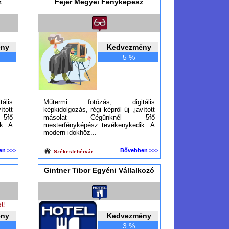
z
Fejér Megyei Fényképész
ény
Kedvezmény
5 %
lis
Műtermi fotózás, digitális
ított
képkidolgozás, régi képről új ,javított
5fő
másolat Cégünknél 5fő
k. A
mesterfényképész tevékenykedik. A
modern idokhöz...
en >>>
Bővebben >>>
Székesfehérvár
Gintner Tibor Egyéni Vállalkozó
t!
ény
Kedvezmény
3 %