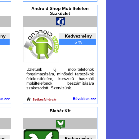
Android Shop Mobiltelefon
Szaküzlet
ény
Kedvezmény
5 %
Üzletünk új mobiltelefonok
forgalmazására, minőségi tartozékok
értékesítésére, korszerű használt
mobiltelefonok beszámítására
szakosodott. Szervizünk...
en >>>
Bővebben >>>
Székesfehérvár
Blahér Kft
ény
Kedvezmény