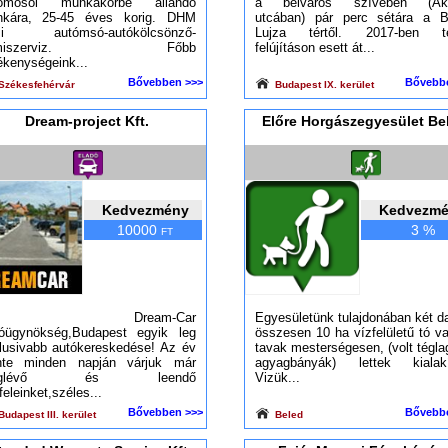
tómosói munkakörbe állandó
a belváros szívében (Ak
kára, 25-45 éves korig. DHM
utcában) pár perc sétára a B
zi autómsó-autókölcsönző-
Lujza tértől. 2017-ben te
umiszerviz. Főbb
felújításon esett át...
ékenységeink...
Bővebben >>>
Bővebb
Székesfehérvár
Budapest IX. kerület
Dream-project Kft.
Előre Horgászegyesület Be
Kedvezmény
Kedvezm
10000
3 %
FT
 Dream-Car
Egyesületünk tulajdonában két d
óügynökség,Budapest egyik leg
összesen 10 ha vízfelületű tó v
lusivabb autókereskedése! Az év
tavak mesterségesen, (volt tégla
nte minden napján várjuk már
agyagbányák) lettek kialakí
eglévő és leendő
Vizük...
feleinket,széles...
Bővebben >>>
Bővebb
udapest III. kerület
Beled