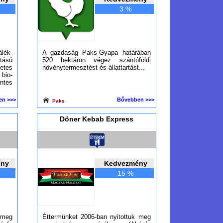
3 %
ék-
A gazdaság Paks-Gyapa határában
ású
520 hektáron végez szántóföldi
tes
növénytermesztést és állattartást...
io-
tes
en >>>
Bővebben >>>
Paks
Döner Kebab Express
ény
Kedvezmény
15 %
 meg
Éttermünket 2006-ban nyitottuk meg