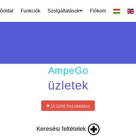
őoldal
Funkciók
Szolgáltatások
Fiókom
AmpeGo
üzletek
Új üzlet hozzáadása
Keresési feltételek