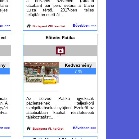
ácfa
a belváros szívében (Akácfa
laha
utcában) pár perc sétára a Blaha
ljes
Lujza tértől. 2017-ben teljes
felújításon esett át...
en >>>
Bővebben >>>
Budapest VIII. kerület
led
Eötvös Patika
ény
Kedvezmény
7 %
arab,
Az Eötvos Patika igyekszik
an. A
pácienseinek teljeskörű
gyári
szolgáltatásokat nyújtani. Ezekről az
tva.
alábbiakban kaphat részletesebb
tájékoztatást:...
en >>>
Bővebben >>>
Budapest VI. kerület