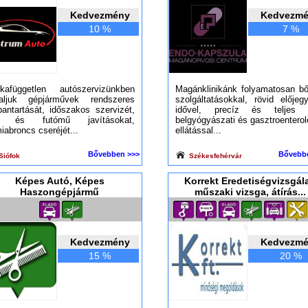
Kedvezmény
Kedvezm
10 %
7 %
kafüggetlen autószervizünkben
Magánklinikánk folyamatosan bő
laljuk gépjárművek rendszeres
szolgáltatásokkal, rövid előjeg
bantartását, időszakos szervizét,
idővel, precíz és teljes 
k és futómű javításokat,
belgyógyászati és gasztroenterol
iabroncs cseréjét...
ellátással...
Bővebben >>>
Bővebb
Siófok
Székesfehérvár
Képes Autó, Képes
Korrekt Eredetiségvizsgála
Haszongépjármű
műszaki vizsga, átírás...
Kedvezmény
Kedvezm
15 %
20 %