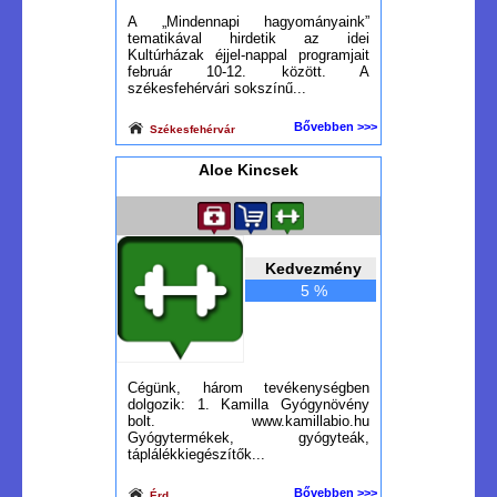
A „Mindennapi hagyományaink”
tematikával hirdetik az idei
Kultúrházak éjjel-nappal programjait
február 10-12. között. A
székesfehérvári sokszínű...
Bővebben >>>
Székesfehérvár
Aloe Kincsek
Kedvezmény
5 %
Cégünk, három tevékenységben
dolgozik: 1. Kamilla Gyógynövény
bolt. www.kamillabio.hu
Gyógytermékek, gyógyteák,
táplálékkiegészítők...
Bővebben >>>
Érd