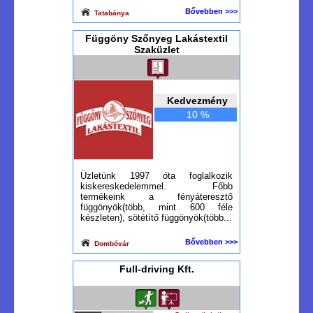
Bővebben >>>
Tatabánya
Függöny Szőnyeg Lakástextil
Szaküzlet
Kedvezmény
10 %
Üzletünk 1997 óta foglalkozik
kiskereskedelemmel. Főbb
termékeink a fényáteresztő
függönyök(több, mint 600 féle
készleten), sötétítő függönyök(több...
Bővebben >>>
Dombóvár
Full-driving Kft.