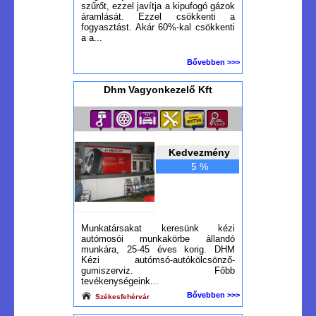
szűrőt, ezzel javítja a kipufogó gázok
áramlását. Ezzel csökkenti a
fogyasztást. Akár 60%-kal csökkenti
a a...
Bővebben >>>
Dhm Vagyonkezelő Kft
Kedvezmény
5 %
Munkatársakat keresünk kézi
autómosói munkakörbe állandó
munkára, 25-45 éves korig. DHM
Kézi autómsó-autókölcsönző-
gumiszerviz. Főbb
tevékenységeink...
Bővebben >>>
Székesfehérvár