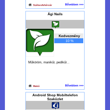
Bővebben >>>
Székesfehérvár
Ági Nails
Kedvezmény
10 %
Műköröm, manikűr, pedikűr...
Bővebben >>>
Makó
Android Shop Mobiltelefon
Szaküzlet