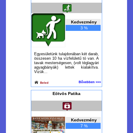
Kedvezmény
3 %
Egyesületünk tulajdonában két darab,
összesen 10 ha vízfelületű tó van. A
tavak mesterségesen, (volt téglagyári
agyagbányák) lettek kialakítva.
Vizük...
Bővebben >>>
Beled
Eötvös Patika
Kedvezmény
7 %