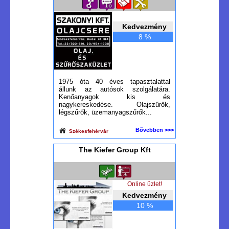
Kedvezmény
8 %
1975 óta 40 éves tapasztalattal
állunk az autósok szolgálatára.
Kenőanyagok kis és
nagykereskedése. Olajszűrők,
légszűrők, üzemanyagszűrők...
Bővebben >>>
Székesfehérvár
The Kiefer Group Kft
Online üzlet!
Kedvezmény
10 %