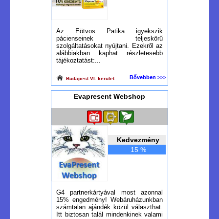
Az Eötvos Patika igyekszik
pácienseinek teljeskörű
szolgáltatásokat nyújtani. Ezekről az
alábbiakban kaphat részletesebb
tájékoztatást:...
Bővebben >>>
Budapest VI. kerület
Evapresent Webshop
Kedvezmény
15 %
G4 partnerkártyával most azonnal
15% engedmény! Webáruházunkban
számtalan ajándék közül választhat.
Itt biztosan talál mindenkinek valami