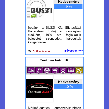
Kedvezmény
5 %
Irodánk, a BÜSZI Kft. (Biztosítási
Kárrendező Iroda) az országban
elsőként, 1994 óta foglalkozik
balesetet szenvedett károsultak
kárigényeivel...
Bővebben >>>
Székesfehérvár
Centrum Auto Kft.
Kedvezmény
10 %
Márkafüggetlen autószervizünkben