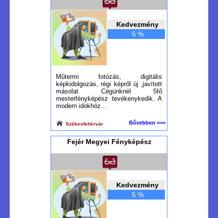
Kedvezmény
5 %
Műtermi fotózás, digitális
képkidolgozás, régi képről új ,javított
másolat Cégünknél 5fő
mesterfényképész tevékenykedik. A
modern idokhöz...
Bővebben >>>
Székesfehérvár
Fejér Megyei Fényképész
Kedvezmény
5 %