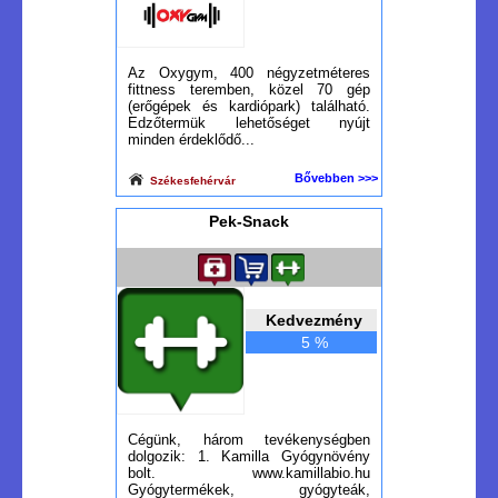
Az Oxygym, 400 négyzetméteres
fittness teremben, közel 70 gép
(erőgépek és kardiópark) található.
Edzőtermük lehetőséget nyújt
minden érdeklődő...
Bővebben >>>
Székesfehérvár
Pek-Snack
Kedvezmény
5 %
Cégünk, három tevékenységben
dolgozik: 1. Kamilla Gyógynövény
bolt. www.kamillabio.hu
Gyógytermékek, gyógyteák,