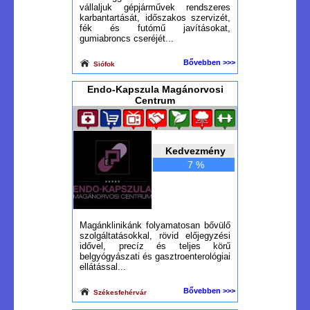
vállaljuk gépjárművek rendszeres
karbantartását, időszakos szervizét,
fék és futómű javításokat,
gumiabroncs cseréjét...
Bővebben >>>
Siófok
Endo-Kapszula Magánorvosi
Centrum
Kedvezmény
7 %
Magánklinikánk folyamatosan bővülő
szolgáltatásokkal, rövid előjegyzési
idővel, precíz és teljes körű
belgyógyászati és gasztroenterológiai
ellátással...
Bővebben >>>
Székesfehérvár