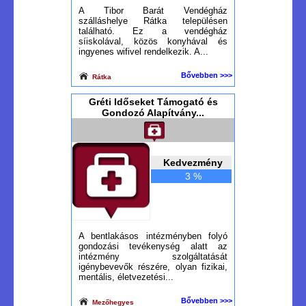
A Tibor Barát Vendégház
szálláshelye Rátka településen
található. Ez a vendégház
síiskolával, közös konyhával és
ingyenes wifivel rendelkezik. A...
Bővebben >>>
Rátka
Gréti Időseket Támogató és
Gondozó Alapítvány...
Kedvezmény
3 %
A bentlakásos intézményben folyó
gondozási tevékenység alatt az
intézmény szolgáltatását
igénybevevők részére, olyan fizikai,
mentális, életvezetési...
Bővebben >>>
Mezőhegyes