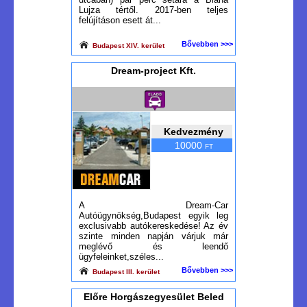
Lujza tértől. 2017-ben teljes
felújításon esett át...
Bővebben >>>
Budapest XIV. kerület
Dream-project Kft.
Kedvezmény
10000
FT
A Dream-Car
Autóügynökség,Budapest egyik leg
exclusivabb autókereskedése! Az év
szinte minden napján várjuk már
meglévő és leendő
ügyfeleinket,széles...
Bővebben >>>
Budapest III. kerület
Előre Horgászegyesület Beled