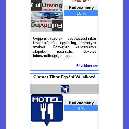
Online üzlet!
Kedvezmény
10 %
Gépjárművezetők vezetéstechnikai
továbbképzése egyénileg, személyre
szabva. Közvetlen kapcsolaton
alapuló, maximális időkeret
kihasználtságú, magas...
Bővebben >>>
Gintner Tibor Egyéni Vállalkozó
Kedvezmény
3 %