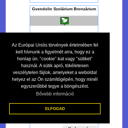
Gvendolin Szolárium Bronzárium
Kedvezmény
10 %
Az Európai Uniós törvények értelmében fel
kell hívnunk a figyelmét arra, hogy ez a
honlap ún. "cookie"-kat vagy "sütiket"
Szolárium Studió...
használ. A sütik apró, tökéletesen
veszélytelen fájlok, amelyeket a weboldal
helyez el az Ön számítógépén, hogy minél
egyszerűbbé tegye a böngészést.
Bővebben >>>
Makó
Bővebb információ
Ht-led - Lakossági-ipari Led
Világítás
ELFOGAD