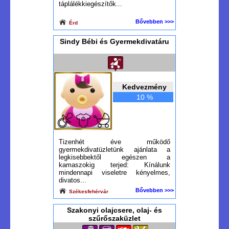
táplálékkiegészítők...
Bővebben >>>
Érd
Sindy Bébi és Gyermekdivatáru
Kedvezmény
10 %
Tizenhét éve működő
gyermekdivatüzletünk ajánlata a
legkisebbektől egészen a
kamaszokig terjed: Kínálunk
mindennapi viseletre kényelmes,
divatos...
Bővebben >>>
Székesfehérvár
Szakonyi olajcsere, olaj- és
szűrőszaküzlet