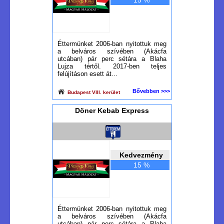
15 %
Éttermünket 2006-ban nyitottuk meg
a belváros szívében (Akácfa
utcában) pár perc sétára a Blaha
Lujza tértől. 2017-ben teljes
felújításon esett át...
Bővebben >>>
Budapest VIII. kerület
Döner Kebab Express
Kedvezmény
15 %
Éttermünket 2006-ban nyitottuk meg
a belváros szívében (Akácfa
utcában) pár perc sétára a Blaha