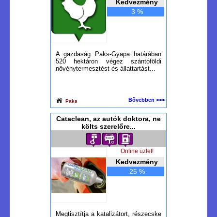
Kedvezmény
3 %
A gazdaság Paks-Gyapa határában
520 hektáron végez szántóföldi
növénytermesztést és állattartást...
Bővebben >>>
Paks
Cataclean, az autók doktora, ne
költs szerelőre...
Online üzlet!
Kedvezmény
25 %
Megtisztítja a katalizátort, részecske