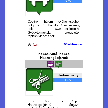
5 %
Cégünk, három tevékenységben
dolgozik: 1. Kamilla Gyógynövény
bolt. www.kamillabio.hu
Gyógytermékek, gyógyteák,
táplálékkiegészítők...
Bővebben >>>
Érd
Képes Autó, Képes
Haszongépjármű
Kedvezmény
15 %
Képes Autó és Képes
Haszongépjármű Magazin