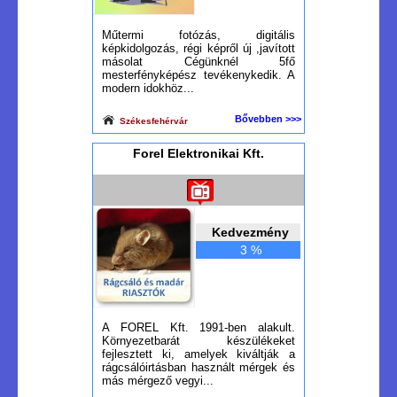
Műtermi fotózás, digitális
képkidolgozás, régi képről új ,javított
másolat Cégünknél 5fő
mesterfényképész tevékenykedik. A
modern idokhöz...
Bővebben >>>
Székesfehérvár
Forel Elektronikai Kft.
Kedvezmény
3 %
A FOREL Kft. 1991-ben alakult.
Környezetbarát készülékeket
fejlesztett ki, amelyek kiváltják a
rágcsálóirtásban használt mérgek és
más mérgező vegyi...