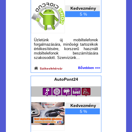
Kedvezmény
5 %
Üzletünk új mobiltelefonok
forgalmazására, minőségi tartozékok
értékesítésére, korszerű használt
mobiltelefonok beszámítására
szakosodott. Szervizünk...
Bővebben >>>
Székesfehérvár
AutoPont24
Kedvezmény
5 %