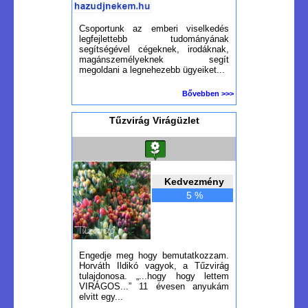
Csoportunk az emberi viselkedés
legfejlettebb tudományának
segítségével cégeknek, irodáknak,
magánszemélyeknek segít
megoldani a legnehezebb ügyeiket...
Bővebben >>>
Tűzvirág Virágüzlet
Kedvezmény
5 %
Engedje meg hogy bemutatkozzam.
Horváth Ildikó vagyok, a Tűzvirág
tulajdonosa. „...hogy hogy lettem
VIRÁGOS...” 11 évesen anyukám
elvitt egy...