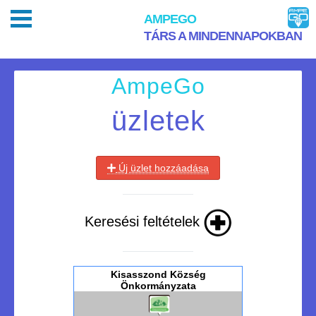
AMPEGO
TÁRS A MINDENNAPOKBAN
AmpeGo
üzletek
Új üzlet hozzáadása
Keresési feltételek
Kisasszond Község
Önkormányzata