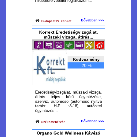
hirdetésfelvétellel foglalkozom...
Bővebben >>>
Budapest IV. kerület
Korrekt Eredetiségvizsgálat,
műszaki vizsga, átírás...
Kedvezmény
20 %
Eredetiségvizsgálat, műszaki vizsga,
átírás teljes körű ügyintézése,
szerviz, autómosó (autómosó nyitva
tartás: H-P :8-18), autóhitel
ügyintézés...
Bővebben >>>
Székesfehérvár
Organo Gold Wellness Kávézó