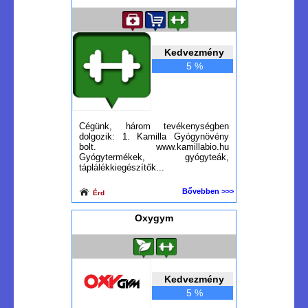
Kedvezmény
5 %
Cégünk, három tevékenységben
dolgozik: 1. Kamilla Gyógynövény
bolt. www.kamillabio.hu
Gyógytermékek, gyógyteák,
táplálékkiegészítők...
Bővebben >>>
Érd
Oxygym
Kedvezmény
5 %