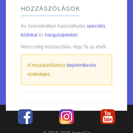
HOZZÁSZÓLÁSOK
Az üzeneteidben használhatsz
speciális
kódokat
és
hangulatjeleket
.
Nincs még hozzászólás, légy Te az első!
A hozzászóláshoz
bejelentkezés
szükséges.