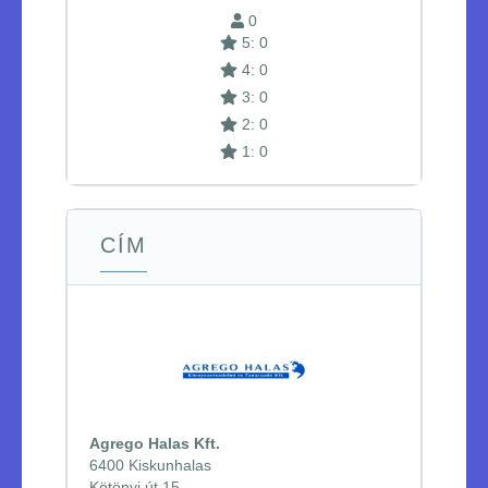
0
5: 0
4: 0
3: 0
2: 0
1: 0
CÍM
Agrego Halas Kft.
6400 Kiskunhalas
Kötönyi út 15.