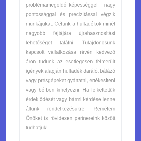
problémamegoldó képességgel , nagy
pontossággal és precizitással végzik
munkájukat. Célunk a hulladékok minél
nagyobb fajtájára újrahasznosítási
lehetőséget találni. Tulajdonosunk
kapcsolt vállalkozása révén kedvező
áron tudunk az esetlegesen felmerült
igények alapján hulladék daráló, bálázó
vagy présgépeket gyártatni, értékesíteni
vagy bérben kihelyezni. Ha felkeltettük
érdeklődését vagy bármi kérdése lenne
állunk rendelkezésükre. Remélem
Önöket is rövidesen partnereink között
tudhatjuk!