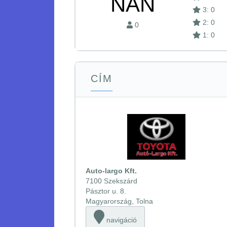
NAN
3: 0
2: 0
0
1: 0
CÍM
Auto-largo Kft.
7100 Szekszárd
Pásztor u. 8.
Magyarország, Tolna
navigáció