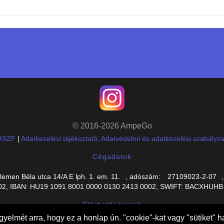
© 2016-2026 AmpeGo
ÁSZF
|
Adatkezelési tájékoztató, Adatvédelmi és adatkezelési szabályza
Cégadatok
lemen Béla utca 14/A E lph. 1. em. 11.
, adószám:
27109023-2-07
, IBAN: HU19 1091 8001 0000 0130 2413 0002, SWIFT: BACXHUHB (U
Elérhetőségeink
gyelmét arra, hogy ez a honlap ún. "cookie"-kat vagy "sütiket" ha