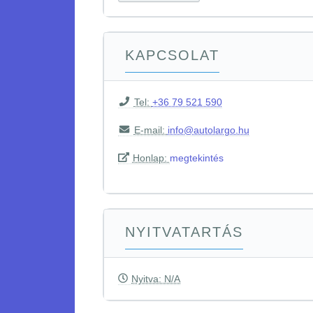
KAPCSOLAT
Tel:
+36 79 521 590
E-mail:
info@autolargo.hu
Honlap:
megtekintés
NYITVATARTÁS
Nyitva: N/A