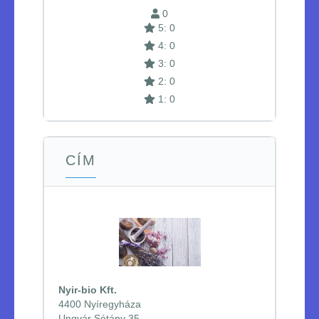
0
5: 0
4: 0
3: 0
2: 0
1: 0
CÍM
Nyir-bio Kft.
4400 Nyíregyháza
Ungvár Sétány 35.