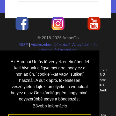
© 2016-2026 AmpeGo
ÁSZF
|
Adatkezelési tájékoztató, Adatvédelmi és
adatkezelési szabályzat
Cégadatok
Az Európai Uniós törvények értelmében fel
kell hívnunk a figyelmét arra, hogy ez a
Etalon Group Kft.,
8000
Székesfehérvár
,
Kelemen
honlap ún. "cookie"-kat vagy "sütiket"
Béla utca 14/A E lph. 1. em. 11.
, adószám:
27109023-2-
07
,
cégjegyzékszám: 07-09-030494, bankszámlaszám:
használ. A sütik apró, tökéletesen
10918001-00000130-24130002, IBAN: HU19 1091 8001
veszélytelen fájlok, amelyeket a weboldal
0000 0130 2413 0002, SWIFT: BACXHUHB (UniCredit Bank
helyez el az Ön számítógépén, hogy minél
Hungary Zrt.)
egyszerűbbé tegye a böngészést.
Elérhetőségeink
Bővebb információ
8000 Székesfehérvár, Kelemen Béla utca 14/A E lph. 1. em.