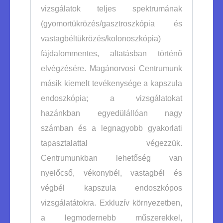
vizsgálatok teljes spektrumának
(gyomortükrözés/gasztroszkópia és
vastagbéltükrözés/kolonoszkópia)
fájdalommentes, altatásban történő
elvégzésére. Magánorvosi Centrumunk
másik kiemelt tevékenysége a kapszula
endoszkópia; a vizsgálatokat
hazánkban egyedülállóan nagy
számban és a legnagyobb gyakorlati
tapasztalattal végezzük.
Centrumunkban lehetőség van
nyelőcső, vékonybél, vastagbél és
végbél kapszula endoszkópos
vizsgálatátokra. Exkluzív környezetben,
a legmodernebb műszerekkel,