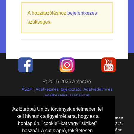
A hozzászóláshoz
bejelentkezés
szükséges.
© 2016-2026 AmpeGo
ÁSZF
|
Adatkezelési tájékoztató, Adatvédelmi és
adatkezelési szabályzat
Cégadatok
Az Európai Uniós törvények értelmében fel
kell hívnunk a figyelmét arra, hogy ez a
Etalon Group Kft.,
8000
Székesfehérvár
,
Kelemen
honlap ún. "cookie"-kat vagy "sütiket"
Béla utca 14/A E lph. 1. em. 11.
, adószám:
27109023-2-
07
,
cégjegyzékszám: 07-09-030494, bankszámlaszám:
használ. A sütik apró, tökéletesen