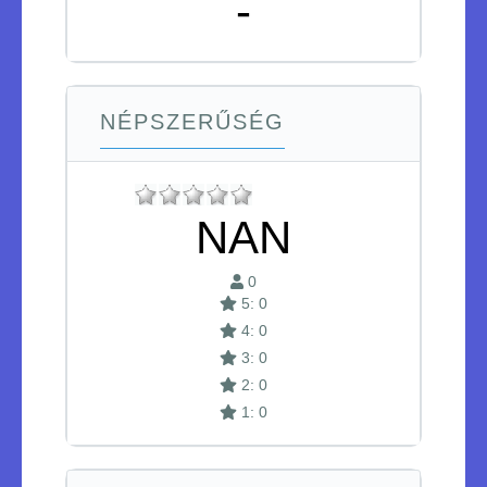
-
NÉPSZERŰSÉG
NAN
0
5: 0
4: 0
3: 0
2: 0
1: 0