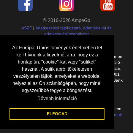
© 2016-2026 AmpeGo
ÁSZF
|
Adatkezelési tájékoztató, Adatvédelmi és
adatkezelési szabályzat
Cégadatok
Az Európai Uniós törvények értelmében fel
kell hívnunk a figyelmét arra, hogy ez a
Etalon Group Kft.,
8000
Székesfehérvár
,
Kelemen
honlap ún. "cookie"-kat vagy "sütiket"
Béla utca 14/A E lph. 1. em. 11.
, adószám:
27109023-2-
07
,
cégjegyzékszám: 07-09-030494, bankszámlaszám:
használ. A sütik apró, tökéletesen
10918001-00000130-24130002, IBAN: HU19 1091 8001
veszélytelen fájlok, amelyeket a weboldal
0000 0130 2413 0002, SWIFT: BACXHUHB (UniCredit Bank
helyez el az Ön számítógépén, hogy minél
Hungary Zrt.)
egyszerűbbé tegye a böngészést.
Elérhetőségeink
Bővebb információ
8000 Székesfehérvár, Kelemen Béla utca 14/A E lph. 1. em.
ELFOGAD
11. (Gaja Liget lakópark) |
+36(70)70-888-77
|
e-mail
küldése