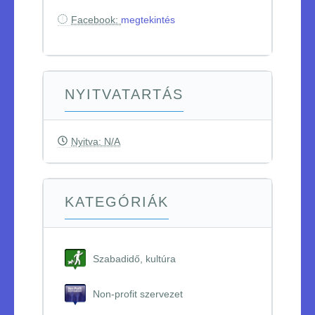
Facebook:
megtekintés
NYITVATARTÁS
Nyitva: N/A
KATEGÓRIÁK
Szabadidő, kultúra
Non-profit szervezet