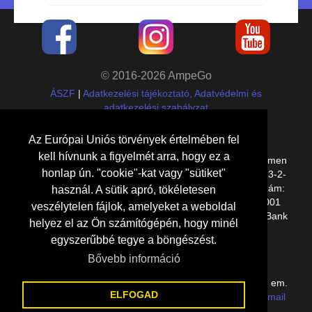
© 2016-2026 AmpeGo
ÁSZF
|
Adatkezelési tájékoztató, Adatvédelmi és
adatkezelési szabályzat
Cégadatok
Az Európai Uniós törvények értelmében fel
kell hívnunk a figyelmét arra, hogy ez a
Etalon Group Kft.,
8000
Székesfehérvár
,
Kelemen
honlap ún. "cookie"-kat vagy "sütiket"
Béla utca 14/A E lph. 1. em. 11.
, adószám:
27109023-2-
07
,
cégjegyzékszám: 07-09-030494, bankszámlaszám:
használ. A sütik apró, tökéletesen
10918001-00000130-24130002, IBAN: HU19 1091 8001
veszélytelen fájlok, amelyeket a weboldal
0000 0130 2413 0002, SWIFT: BACXHUHB (UniCredit Bank
helyez el az Ön számítógépén, hogy minél
Hungary Zrt.)
egyszerűbbé tegye a böngészést.
Elérhetőségeink
Bővebb információ
8000 Székesfehérvár, Kelemen Béla utca 14/A E lph. 1. em.
ELFOGAD
11. (Gaja Liget lakópark) |
+36(70)70-888-77
|
e-mail
küldése