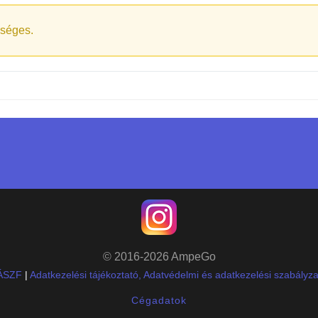
séges.
© 2016-2026 AmpeGo
ÁSZF
|
Adatkezelési tájékoztató, Adatvédelmi és adatkezelési szabályza
Cégadatok