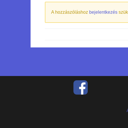
A hozzászóláshoz
bejelentkezés
szük