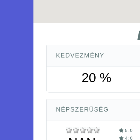
KEDVEZMÉNY
20 %
NÉPSZERŰSÉG
5: 0
4: 0