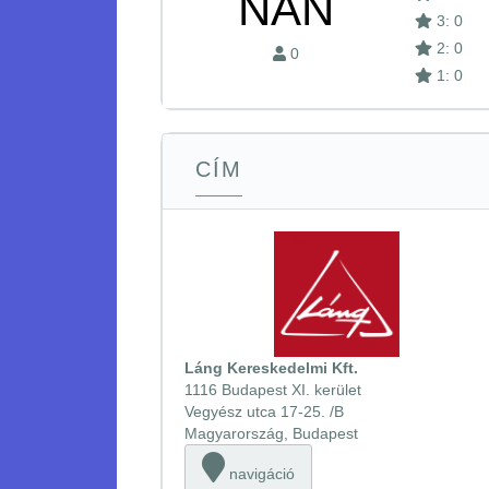
NAN
3: 0
2: 0
0
1: 0
CÍM
Láng Kereskedelmi Kft.
1116 Budapest XI. kerület
Vegyész utca 17-25. /B
Magyarország, Budapest
navigáció