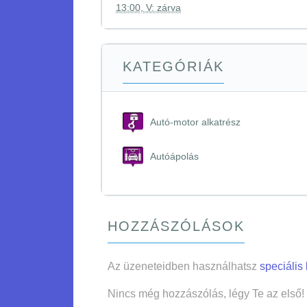
13:00, V: zárva
KATEGÓRIÁK
Autó-motor alkatrész
Autóápolás
HOZZÁSZÓLÁSOK
Az üzeneteidben használhatsz
speciális
Nincs még hozzászólás, légy Te az első!