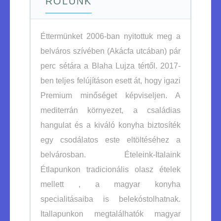
RÓLUNK
Éttermünket 2006-ban nyitottuk meg a
belváros szívében (Akácfa utcában) pár
perc sétára a Blaha Lujza tértől. 2017-
ben teljes felújításon esett át, hogy igazi
Premium minőséget képviseljen. A
mediterrán környezet, a családias
hangulat és a kiváló konyha biztosíték
egy csodálatos este eltöltéséhez a
belvárosban. Ételeink-Italaink
Étlapunkon tradicionális olasz ételek
mellett , a magyar konyha
specialitásaiba is belekóstolhatnak.
Itallapunkon megtalálhatók magyar