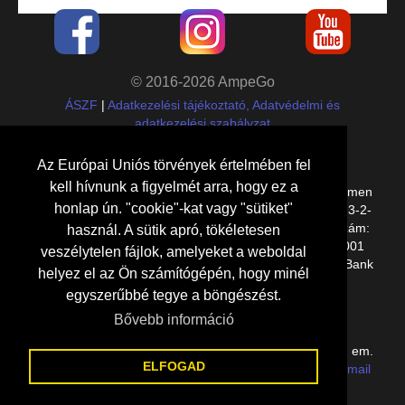
© 2016-2026 AmpeGo
ÁSZF
|
Adatkezelési tájékoztató, Adatvédelmi és
adatkezelési szabályzat
Cégadatok
Az Európai Uniós törvények értelmében fel
kell hívnunk a figyelmét arra, hogy ez a
Etalon Group Kft.,
8000
Székesfehérvár
,
Kelemen
honlap ún. "cookie"-kat vagy "sütiket"
Béla utca 14/A E lph. 1. em. 11.
, adószám:
27109023-2-
07
,
cégjegyzékszám: 07-09-030494, bankszámlaszám:
használ. A sütik apró, tökéletesen
10918001-00000130-24130002, IBAN: HU19 1091 8001
veszélytelen fájlok, amelyeket a weboldal
0000 0130 2413 0002, SWIFT: BACXHUHB (UniCredit Bank
helyez el az Ön számítógépén, hogy minél
Hungary Zrt.)
egyszerűbbé tegye a böngészést.
Elérhetőségeink
Bővebb információ
8000 Székesfehérvár, Kelemen Béla utca 14/A E lph. 1. em.
ELFOGAD
11. (Gaja Liget lakópark) |
+36(70)70-888-77
|
e-mail
küldése