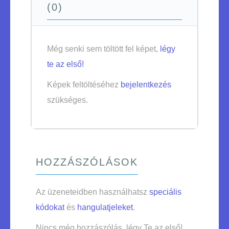
(0)
Még senki sem töltött fel képet,
légy
te az első!
Képek feltöltéséhez
bejelentkezés
szükséges.
HOZZÁSZÓLÁSOK
Az üzeneteidben használhatsz
speciális
kódokat
és
hangulatjeleket
.
Nincs még hozzászólás, légy Te az első!