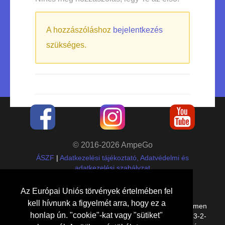
A hozzászóláshoz
bejelentkezés
szükséges.
© 2016-2026 AmpeGo
ÁSZF
|
Adatkezelési tájékoztató, Adatvédelmi és
adatkezelési szabályzat
Cégadatok
Az Európai Uniós törvények értelmében fel
kell hívnunk a figyelmét arra, hogy ez a
Etalon Group Kft.,
8000
Székesfehérvár
,
Kelemen
honlap ún. "cookie"-kat vagy "sütiket"
Béla utca 14/A E lph. 1. em. 11.
, adószám:
27109023-2-