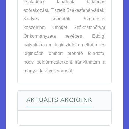
családnak kínálnak tartalmas
szórakozást. Tisztelt Székesfehérváriak!
Kedves látogatók! Szeretettel
köszöntöm Önöket Székesfehérvár
Önkormányzata nevében. Eddigi
pályafutásom legtiszteletreméltóbb és
leginkább embert próbáló feladata,
hogy polgármesterként irányíthatom a
magyar királyok városát.
AKTUÁLIS AKCIÓINK