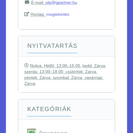
E-mail:
otp@gpartner.hu
Honlap:
megtekintés
NYITVATARTÁS
Nyitva: Hétfő: 13:00–15:00, kedd: Zárva,
szerda: 13:00–18:00, csütörtök: Zárva,
péntek: Zárva, szombat: Zárva, vasárnap:
Zárva
KATEGÓRIÁK
Önkormányzat