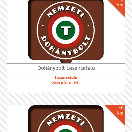
km
Dohánybolt Lesencefalu
Lesencefalu
Kossuth u. 64.
~0
km