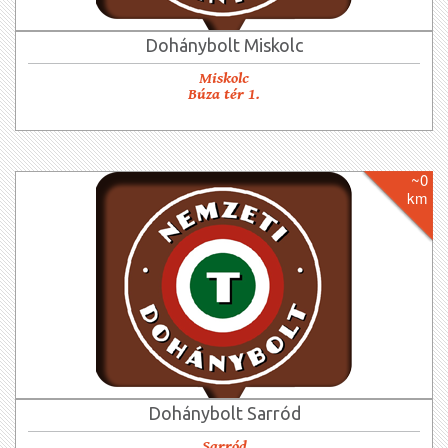
Dohánybolt Miskolc
Miskolc
Búza tér 1.
~0
km
Dohánybolt Sarród
Sarród