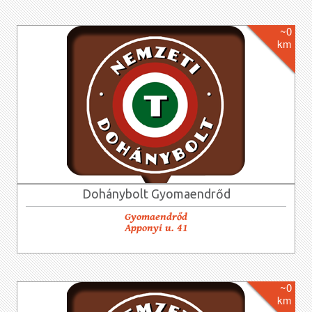
~0
km
Dohánybolt Gyomaendrőd
Gyomaendrőd
Apponyi u. 41
~0
km