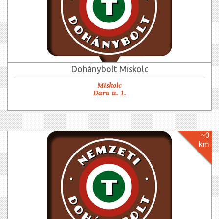
Dohánybolt Miskolc
Miskolc
Daru u. 1.
~0
km