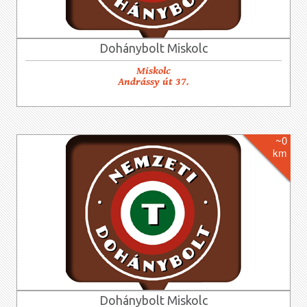
Dohánybolt Miskolc
Miskolc
Andrássy út 37.
~0
km
Dohánybolt Miskolc