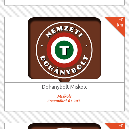
~0
km
Dohánybolt Miskolc
Miskolc
Csermőkei út 207.
~0