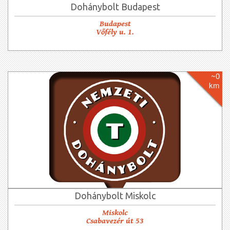
Dohánybolt Budapest
Budapest
Vőfély u. 1.
~0
km
Dohánybolt Miskolc
Miskolc
Csabavezér út 53