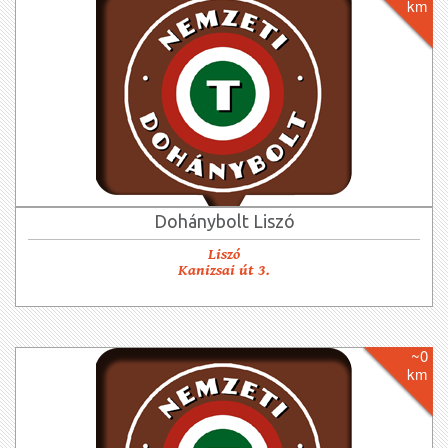
km
Dohánybolt Liszó
Liszó
Kanizsai út 3.
~0
km