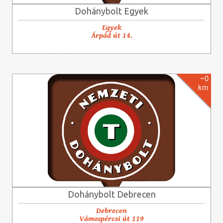
Dohánybolt Egyek
Egyek
Árpád út 14.
~0
km
Dohánybolt Debrecen
Debrecen
Vámospércsi út 119