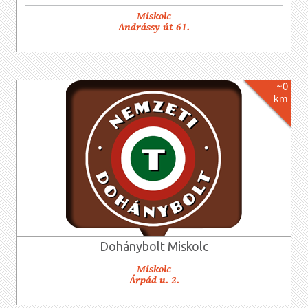
Miskolc
Andrássy út 61.
~0
km
Dohánybolt Miskolc
Miskolc
Árpád u. 2.