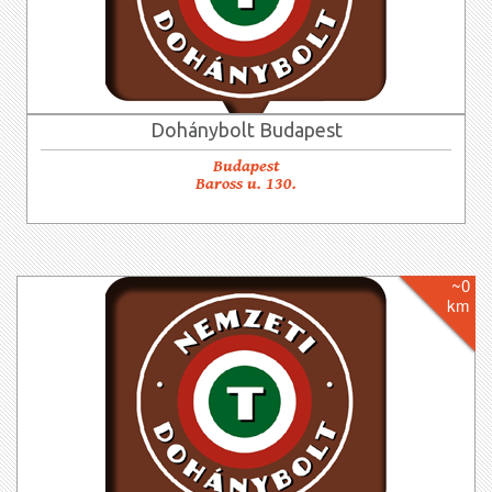
Dohánybolt Budapest
Budapest
Baross u. 130.
~0
km