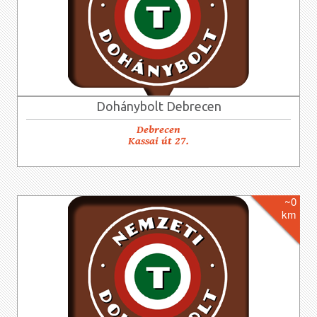
Dohánybolt Debrecen
Debrecen
Kassai út 27.
~0
km