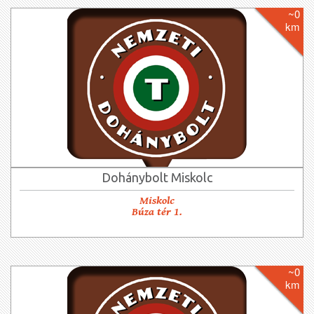
~0
km
Dohánybolt Miskolc
Miskolc
Búza tér 1.
~0
km