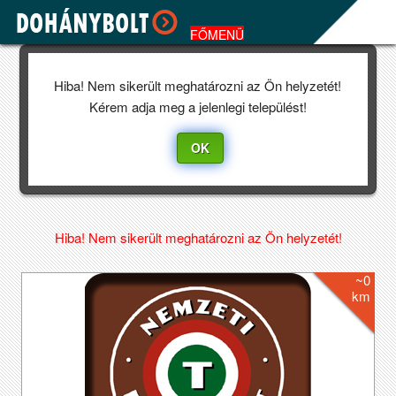
FŐMENÜ
AmpeGo ©2026
×
Jelenlegi település
Select Language
▼
Reset
Hiba! Nem sikerült meghatározni az Ön helyzetét!
Focus
Kérem adja meg a jelenlegi települést!
OK
Reset
Focus
Hiba! Nem sikerült meghatározni az Ön helyzetét!
~0
km