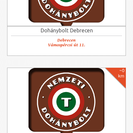
Dohánybolt Debrecen
Debrecen
Vámospércsi út 11.
~0
km