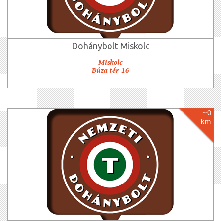
Dohánybolt Miskolc
Miskolc
Búza tér 16
~0
km