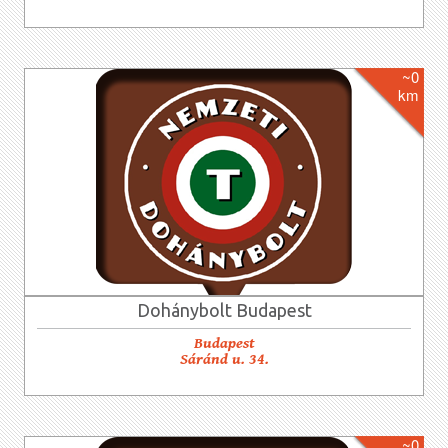
~0
km
Dohánybolt Budapest
Budapest
Sáránd u. 34.
~0