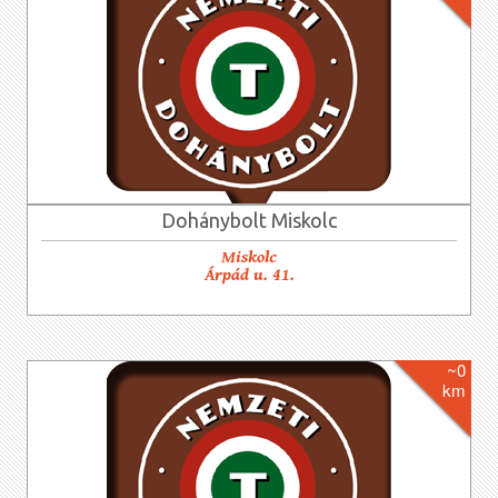
Dohánybolt Miskolc
Miskolc
Árpád u. 41.
~0
km