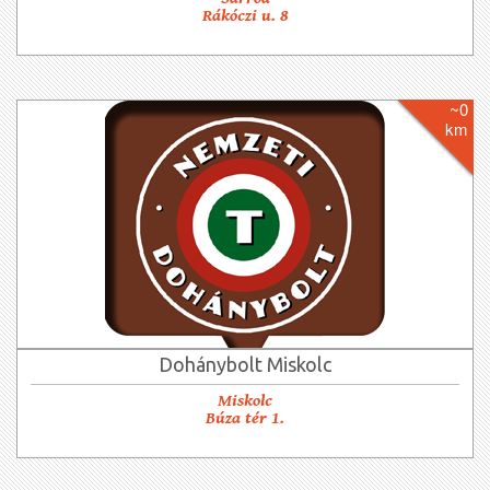
Rákóczi u. 8
~0
km
Dohánybolt Miskolc
Miskolc
Búza tér 1.