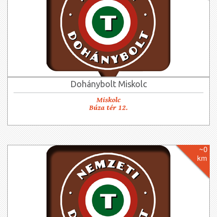
Dohánybolt Miskolc
Miskolc
Búza tér 12.
~0
km