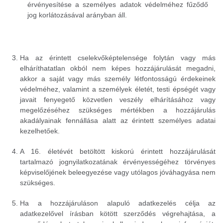
érvényesítése a személyes adatok védelméhez fűződő
jog korlátozásával arányban áll.
Ha az érintett cselekvőképtelensége folytán vagy más
elháríthatatlan okból nem képes hozzájárulását megadni,
akkor a saját vagy más személy létfontosságú érdekeinek
védelméhez, valamint a személyek életét, testi épségét vagy
javait fenyegető közvetlen veszély elhárításához vagy
megelőzéséhez szükséges mértékben a hozzájárulás
akadályainak fennállása alatt az érintett személyes adatai
kezelhetőek.
A 16. életévét betöltött kiskorú érintett hozzájárulását
tartalmazó jognyilatkozatának érvényességéhez törvényes
képviselőjének beleegyezése vagy utólagos jóváhagyása nem
szükséges.
Ha a hozzájáruláson alapuló adatkezelés célja az
adatkezelővel írásban kötött szerződés végrehajtása, a