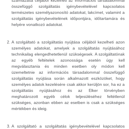
számlázása céljából kezelheti az információs társadalommal
összefüggő szolgáltatás igénybevételével kapcsolatos
természetes személyazonosító adatokat, lakcímet, valamint a
szolgáltatás igénybevételének időpontjára, időtartamára és
helyére vonatkozó adatokat.
A szolgáltató a szolgáltatás nyújtása céljából kezelheti azon
személyes adatokat, amelyek a szolgáltatás nyújtásához
technikailag elengedhetetlenül szükségesek. A szolgáltatónak
az egyéb feltételek azonossága esetén úgy kell
megválasztania és minden esetben oly módon kell
üzemeltetnie az információs társadalommal összefüggő
szolgáltatás nyújtása során alkalmazott eszközöket, hogy
személyes adatok kezelésére csak akkor kerüljön sor, ha ez a
szolgáltatás nyújtásához és az Elker törvényben
meghatározott egyéb célok teljesüléséhez feltétlenül
szükséges, azonban ebben az esetben is csak a szükséges
mértékben és ideig.
A szolgáltató a szolgáltatás igénybevételével kapcsolatos