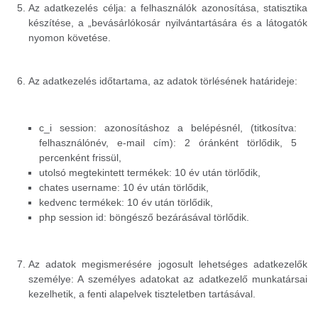
Az adatkezelés célja: a felhasználók azonosítása, statisztika
készítése, a „bevásárlókosár nyilvántartására és a látogatók
nyomon követése.
Az adatkezelés időtartama, az adatok törlésének határideje:
c_i session: azonosításhoz a belépésnél, (titkosítva:
felhasználónév, e-mail cím): 2 óránként törlődik, 5
percenként frissül,
utolsó megtekintett termékek: 10 év után törlődik,
chates username: 10 év után törlődik,
kedvenc termékek: 10 év után törlődik,
php session id: böngésző bezárásával törlődik.
Az adatok megismerésére jogosult lehetséges adatkezelők
személye: A személyes adatokat az adatkezelő munkatársai
kezelhetik, a fenti alapelvek tiszteletben tartásával.