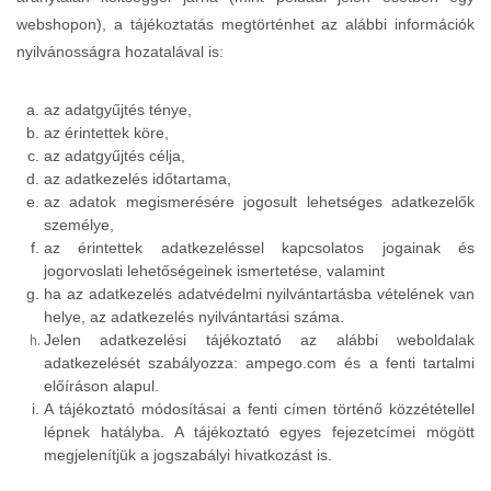
webshopon), a tájékoztatás megtörténhet az alábbi információk
nyilvánosságra hozatalával is:
az adatgyűjtés ténye,
az érintettek köre,
az adatgyűjtés célja,
az adatkezelés időtartama,
az adatok megismerésére jogosult lehetséges adatkezelők
személye,
az érintettek adatkezeléssel kapcsolatos jogainak és
jogorvoslati lehetőségeinek ismertetése, valamint
ha az adatkezelés adatvédelmi nyilvántartásba vételének van
helye, az adatkezelés nyilvántartási száma.
Jelen adatkezelési tájékoztató az alábbi weboldalak
adatkezelését szabályozza: ampego.com és a fenti tartalmi
előíráson alapul.
A tájékoztató módosításai a fenti címen történő közzététellel
lépnek hatályba. A tájékoztató egyes fejezetcímei mögött
megjelenítjük a jogszabályi hivatkozást is.