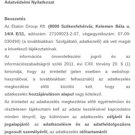
Adatvédelmi Nyilatkozat
Bevezetés
Az Etalon Group Kft.
(8000
Székesfehérvár,
Kelemen Béla u.
14/A E/11,
adószám: 27109023-2-07, cégjegyzékszám: 07-09-
030494) (a továbbiakban: Szolgáltató, adatkezelő) alá veti magát
a következő tájékoztatónak.
Az információs önrendelkezési jogról és az
információszabadságról szóló 2011. évi CXII. törvény 20. § (1)
kimondja, hogy az érintettel (jelen esetben a webshop-
használóval, a továbbiakban: felhasználó) az adatkezelés
megkezdése előtt közölni kell, hogy az
adatkezelés
hozzájáruláson alapul
vagy kötelező.
Az érintettet az adatkezelés megkezdése előtt egyértelműen és
részletesen tájékoztatni kell az adatai kezelésével kapcsolatos
minden tényről, így különösen az adatkezelés
céljáról és
jogalapjáról
, az
adatkezelésre és az adatfeldolgozásra
jogosult személyéről,
az adatkezelés
időtartamáról
.