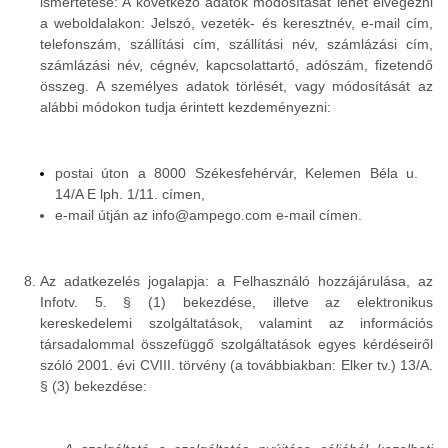
ismertetése: A következő adatok módosítását lehet elvégezni
a weboldalakon: Jelszó, vezeték- és keresztnév, e-mail cím,
telefonszám, szállítási cím, szállítási név, számlázási cím,
számlázási név, cégnév, kapcsolattartó, adószám, fizetendő
összeg. A személyes adatok törlését, vagy módosítását az
alábbi módokon tudja érintett kezdeményezni:
postai úton a 8000 Székesfehérvár, Kelemen Béla u.
14/A E lph. 1/11. címen,
e-mail útján az
info@ampego.com
e-mail címen.
Az adatkezelés jogalapja: a Felhasználó hozzájárulása, az
Infotv. 5. § (1) bekezdése, illetve az elektronikus
kereskedelemi szolgáltatások, valamint az információs
társadalommal összefüggő szolgáltatások egyes kérdéseiről
szóló 2001. évi CVIII. törvény (a továbbiakban: Elker tv.) 13/A.
§ (3) bekezdése: