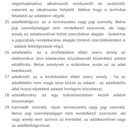
végrehajtásához alkalmazott módszertől és eszköztől,
valamint az alkalmazás helyétől, feltéve hogy a technikai
feladatot az adatokon végzik;
adatfeldolgozó:
az a természetes vagy jogi személy, illetve
jogi személyiséggel nem rendelkező szervezet, aki vagy
amely az adatkezelővel kötött szerződése alapján - beleértve
a jogszabály rendelkezése alapján történő szerződéskötést is
- adatok feldolgozását végzi;
adatfelelős:
az a közfeladatot ellátó szerv, amely az
elektronikus úton kötelezően közzéteendő közérdekű adatot
előállította, illetve amelynek a működése során ez az adat
keletkezett;
adatközlő:
az a közfeladatot ellátó szerv, amely - ha az
adatfelelős nem maga teszi közzé az adatot - az adatfelelős
által hozzá eljuttatott adatait honlapon közzéteszi;
adatállomány:
az egy nyilvántartásban kezelt adatok
összessége;
harmadik személy:
olyan természetes vagy jogi személy,
illetve jogi személyiséggel nem rendelkező szervezet, aki
vagy amely nem azonos az érintettel, az adatkezelővel vagy
az adatfeldolgozóval;