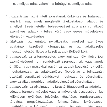
személyes adat, valamint a bűnügyi személyes adat;
hozzájárulás:
az érintett akaratának önkéntes és határozott
kinyilvánítása, amely megfelelő tájékoztatáson alapul, és
amellyel félreérthetetlen beleegyezését adja a rá vonatkozó
személyes adatok - teljes körű vagy egyes műveletekre
kiterjedő - kezeléséhez;
tiltakozás:
az érintett nyilatkozata, amellyel személyes
adatainak kezelését kifogásolja, és az adatkezelés
megszüntetését, illetve a kezelt adatok törlését kéri;
adatkezelő:
az a természetes vagy jogi személy, illetve jogi
személyiséggel nem rendelkező szervezet, aki vagy amely
önállóan vagy másokkal együtt az adatok kezelésének célját
meghatározza, az adatkezelésre (beleértve a felhasznált
eszközt) vonatkozó döntéseket meghozza és végrehajtja,
vagy az általa megbízott adatfeldolgozóval végrehajtatja;
adatkezelés:
az alkalmazott eljárástól függetlenül az adatokon
végzett bármely művelet vagy a műveletek összessége, így
különösen gyűjtése, felvétele, rögzítése, rendszerezése,
tárolása, megváltoztatása, felhasználása, lekérdezése,
továbbítása, nyilvánosságra hozatala, összehangolása vagy