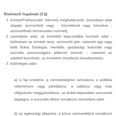
Értelmező fogalmak (3.§)
érintett/Felhasználó:
bármely meghatározott, személyes adat
alapján azonosított vagy - közvetlenül vagy közvetve -
azonosítható természetes személy;
személyes adat:
az érintettel kapcsolatba hozható adat -
különösen az érintett neve, azonosító jele, valamint egy vagy
több fizikai, fiziológiai, mentális, gazdasági, kulturális vagy
szociális azonosságára jellemző ismeret -, valamint az
adatból levonható, az érintettre vonatkozó következtetés;
különleges adat:
a)
a faji eredetre, a nemzetiséghez tartozásra, a politikai
véleményre vagy pártállásra, a vallásos vagy más
világnézeti meggyőződésre, az érdek-képviseleti szervezeti
tagságra, a szexuális életre vonatkozó személyes adat,
b)
az egészségi állapotra, a kóros szenvedélyre vonatkozó