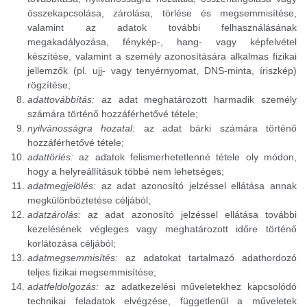
összekapcsolása, zárolása, törlése és megsemmisítése,
valamint az adatok további felhasználásának
megakadályozása, fénykép-, hang- vagy képfelvétel
készítése, valamint a személy azonosítására alkalmas fizikai
jellemzők (pl. ujj- vagy tenyérnyomat, DNS-minta, íriszkép)
rögzítése;
adattovábbítás:
az adat meghatározott harmadik személy
számára történő hozzáférhetővé tétele;
nyilvánosságra hozatal:
az adat bárki számára történő
hozzáférhetővé tétele;
adattörlés:
az adatok felismerhetetlenné tétele oly módon,
hogy a helyreállításuk többé nem lehetséges;
adatmegjelölés:
az adat azonosító jelzéssel ellátása annak
megkülönböztetése céljából;
adatzárolás:
az adat azonosító jelzéssel ellátása további
kezelésének végleges vagy meghatározott időre történő
korlátozása céljából;
adatmegsemmisítés:
az adatokat tartalmazó adathordozó
teljes fizikai megsemmisítése;
adatfeldolgozás:
az adatkezelési műveletekhez kapcsolódó
technikai feladatok elvégzése, függetlenül a műveletek