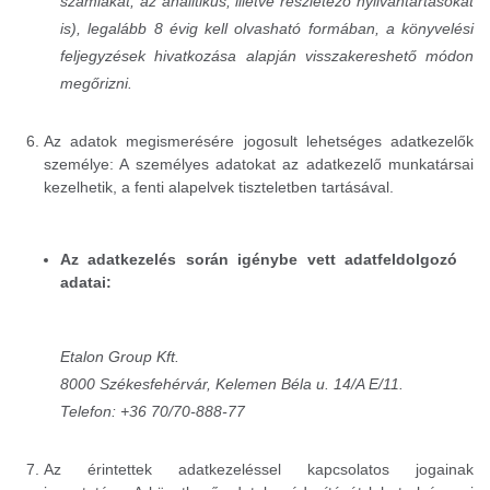
számlákat, az analitikus, illetve részletező nyilvántartásokat
is), legalább 8 évig kell olvasható formában, a könyvelési
feljegyzések hivatkozása alapján visszakereshető módon
megőrizni.
Az adatok megismerésére jogosult lehetséges adatkezelők
személye: A személyes adatokat az adatkezelő munkatársai
kezelhetik, a fenti alapelvek tiszteletben tartásával.
Az adatkezelés során igénybe vett adatfeldolgozó
adatai:
Etalon Group Kft.
8000 Székesfehérvár, Kelemen Béla u. 14/A E/11
.
Telefon: +36 70/70-888-77
Az érintettek adatkezeléssel kapcsolatos jogainak