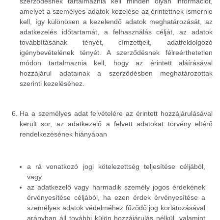
szerződésnek tartalmaznia kell minden olyan információt,
amelyet a személyes adatok kezelése az érintettnek ismernie
kell, így különösen a kezelendő adatok meghatározását, az
adatkezelés időtartamát, a felhasználás célját, az adatok
továbbításának tényét, címzettjeit, adatfeldolgozó
igénybevételének tényét. A szerződésnek félreérthetetlen
módon tartalmaznia kell, hogy az érintett aláírásával
hozzájárul adatainak a szerződésben meghatározottak
szerinti kezeléséhez.
Ha a személyes adat felvételére az érintett hozzájárulásával
került sor, az adatkezelő a felvett adatokat törvény eltérő
rendelkezésének hiányában
a rá vonatkozó jogi kötelezettség teljesítése céljából,
vagy
az adatkezelő vagy harmadik személy jogos érdekének
érvényesítése céljából, ha ezen érdek érvényesítése a
személyes adatok védelméhez fűződő jog korlátozásával
arányban áll további külön hozzájárulás nélkül, valamint