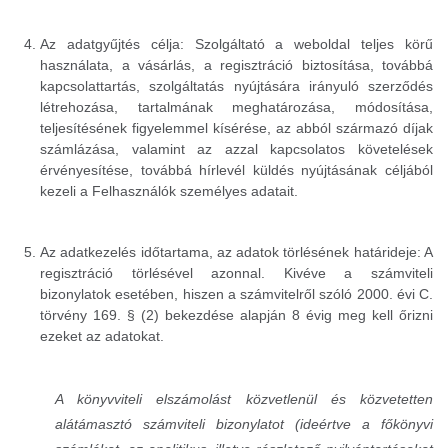
Az adatgyűjtés célja: Szolgáltató a weboldal teljes körű
használata, a vásárlás, a regisztráció biztosítása, továbbá
kapcsolattartás, szolgáltatás nyújtására irányuló szerződés
létrehozása, tartalmának meghatározása, módosítása,
teljesítésének figyelemmel kísérése, az abból származó díjak
számlázása, valamint az azzal kapcsolatos követelések
érvényesítése, továbbá hírlevél küldés nyújtásának céljából
kezeli a Felhasználók személyes adatait.
Az adatkezelés időtartama, az adatok törlésének határideje: A
regisztráció törlésével azonnal. Kivéve a számviteli
bizonylatok esetében, hiszen a számvitelről szóló 2000. évi C.
törvény 169. § (2) bekezdése alapján 8 évig meg kell őrizni
ezeket az adatokat.
A könyvviteli elszámolást közvetlenül és közvetetten
alátámasztó számviteli bizonylatot (ideértve a főkönyvi