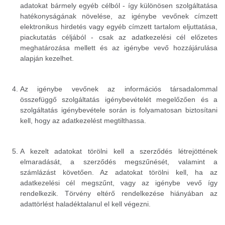
adatokat bármely egyéb célból - így különösen szolgáltatása
hatékonyságának növelése, az igénybe vevőnek címzett
elektronikus hirdetés vagy egyéb címzett tartalom eljuttatása,
piackutatás céljából - csak az adatkezelési cél előzetes
meghatározása mellett és az igénybe vevő hozzájárulása
alapján kezelhet.
Az igénybe vevőnek az információs társadalommal
összefüggő szolgáltatás igénybevételét megelőzően és a
szolgáltatás igénybevétele során is folyamatosan biztosítani
kell, hogy az adatkezelést megtilthassa.
A kezelt adatokat törölni kell a szerződés létrejöttének
elmaradását, a szerződés megszűnését, valamint a
számlázást követően. Az adatokat törölni kell, ha az
adatkezelési cél megszűnt, vagy az igénybe vevő így
rendelkezik. Törvény eltérő rendelkezése hiányában az
adattörlést haladéktalanul el kell végezni.