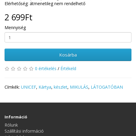
Elérhetőség: átmenetileg nem rendelhető
2 699Ft
Mennyiség
Kosárba
0 értékelés
/
Értékeld
Címkék:
UNICEF
,
Kártya
,
készlet
,
MIKULÁS
,
LÁTOGATÓBAN
Információ
Rólunk
Szállítási információ