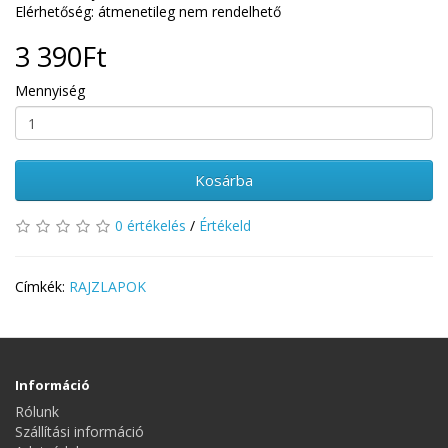
Elérhetőség: átmenetileg nem rendelhető
3 390Ft
Mennyiség
Kosárba
0 értékelés
/
Értékeld
Címkék:
RAJZLAPOK
Információ
Rólunk
Szállítási információ