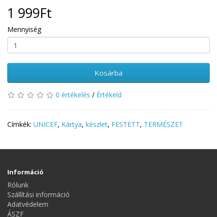
1 999Ft
Mennyiség
Kosárba
0 értékelés
/
Értékeld
Címkék:
UNICEF
,
Kártya
,
készlet
,
FESTETT
,
TERMÉSZET
Információ
Rólunk
Szállítási információ
Adatvédelem
ÁSZF