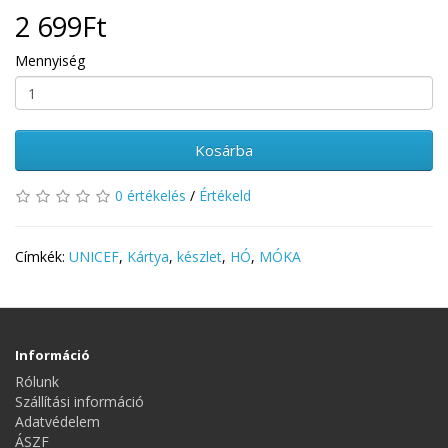
2 699Ft
Mennyiség
Kosárba
0 értékelés
/
Értékeld
Címkék:
UNICEF
,
Kártya
,
készlet
,
HÓ
,
MÓKA
Információ
Rólunk
Szállítási információ
Adatvédelem
ÁSZF