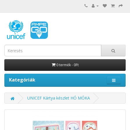
0 termék - 0Ft
Kategóriák
UNICEF Kártya készlet HÓ MÓKA