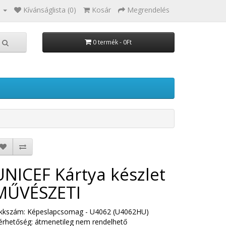
Kívánságlista (0)
Kosár
Megrendelés
0 termék - 0Ft
UNICEF Kártya készlet
MŰVÉSZETI
ikkszám: Képeslapcsomag - U4062 (U4062HU)
érhetőség: átmenetileg nem rendelhető