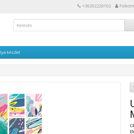
+36202220102
Fiókom
tya készlet
C
El