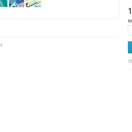
1
M
az