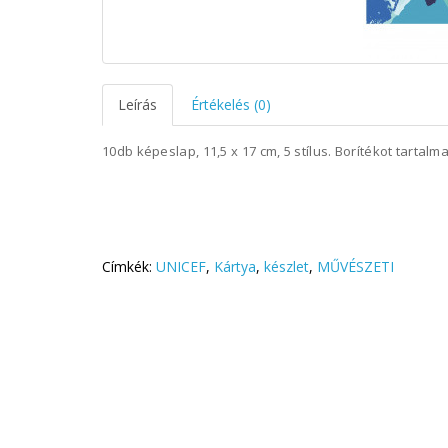
Leírás
Értékelés (0)
10db képeslap, 11,5 x 17 cm, 5 stílus. Borítékot tartalm
Címkék:
UNICEF
,
Kártya
,
készlet
,
MŰVÉSZETI