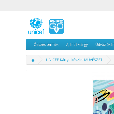
Összes termék
Ajándéktárgy
Üdvözlőkár
UNICEF Kártya készlet MŰVÉSZETI